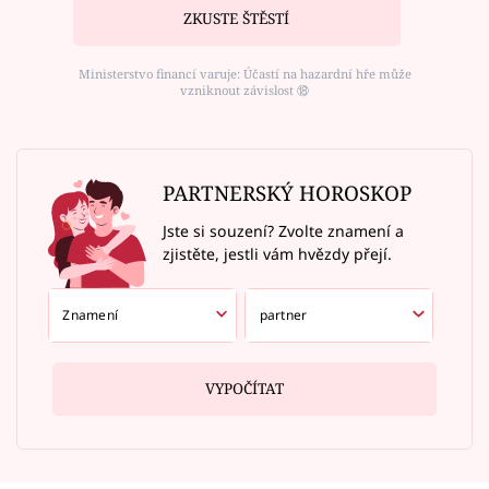
ZKUSTE ŠTĚSTÍ
Ministerstvo financí varuje: Účastí na hazardní hře může
vzniknout závislost ⑱
PARTNERSKÝ HOROSKOP
Jste si souzení? Zvolte znamení a
zjistěte, jestli vám hvězdy přejí.
VYPOČÍTAT