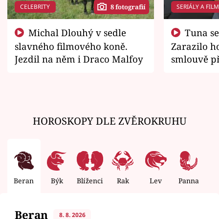
CELEBRITY
SERIÁLY A FIL
8 fotografií
Michal Dlouhý v sedle
Tuna se chtěl vrátit domů.
slavného filmového koně.
Zarazilo ho
Jezdil na něm i Draco Malfoy
smlouvě př
zemřít
HOROSKOPY DLE ZVĚROKRUHU
Beran
Býk
Blíženci
Rak
Lev
Panna
V
Beran
8. 8. 2026