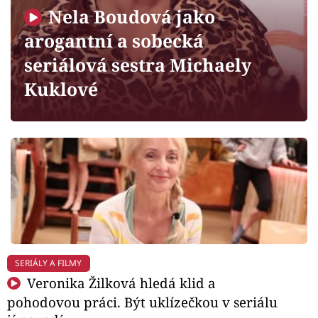
Horoskopy
Nela Boudová jako
Sledujte prima+
arogantní a sobecká
seriálová sestra Michaely
Filmový festival Karlovy Vary
Kuklové
Pořady
Mámy sobě
Přihlášení
Sledujte nás
SERIÁLY A FILMY
Veronika Žilková hledá klid a
pohodovou práci. Být uklízečkou v seriálu