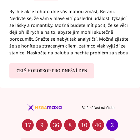
Rychlé akce tohoto dne vás mohou zmást, Berani.
Nedivte se, že vám v hlavě víří poslední události týkající
se lásky a romantiky. Možná budete mít pocit, že se věci
dějí příliš rychle na to, abyste jim mohli skutečně
porozumět. Snažte se nebýt tak analytičtí. Možná zjistíte,
že se honíte za ztraceným cílem, zatímco vlak vyjíždí ze
stanice. Naskočte na palubu a nechte problém za sebou.
CELÝ HOROSKOP PRO DNEŠNÍ DEN
Vaše šťastná čísla
17
9
36
8
10
46
2