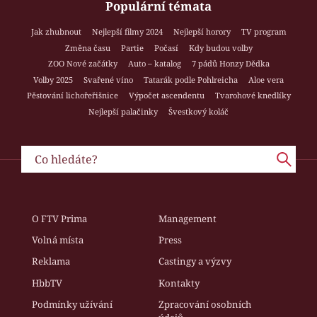
Populární témata
Jak zhubnout
Nejlepší filmy 2024
Nejlepší horory
TV program
Změna času
Partie
Počasí
Kdy budou volby
ZOO Nové začátky
Auto – katalog
7 pádů Honzy Dědka
Volby 2025
Svařené víno
Tatarák podle Pohlreicha
Aloe vera
Pěstování lichořeřišnice
Výpočet ascendentu
Tvarohové knedlíky
Nejlepší palačinky
Švestkový koláč
O FTV Prima
Management
Volná místa
Press
Reklama
Castingy a výzvy
HbbTV
Kontakty
Podmínky užívání
Zpracování osobních