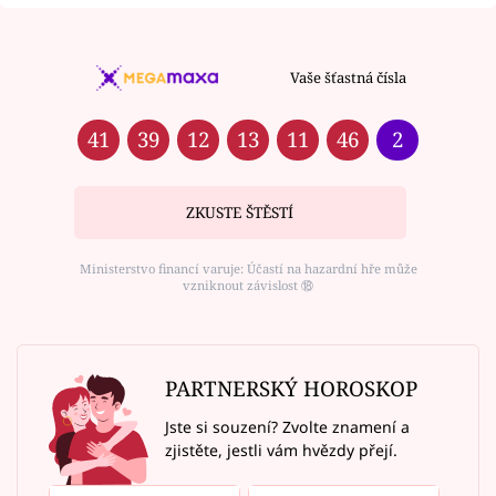
Vaše šťastná čísla
41
39
12
13
11
46
2
ZKUSTE ŠTĚSTÍ
Ministerstvo financí varuje: Účastí na hazardní hře může
vzniknout závislost ⑱
PARTNERSKÝ HOROSKOP
Jste si souzení? Zvolte znamení a
zjistěte, jestli vám hvězdy přejí.