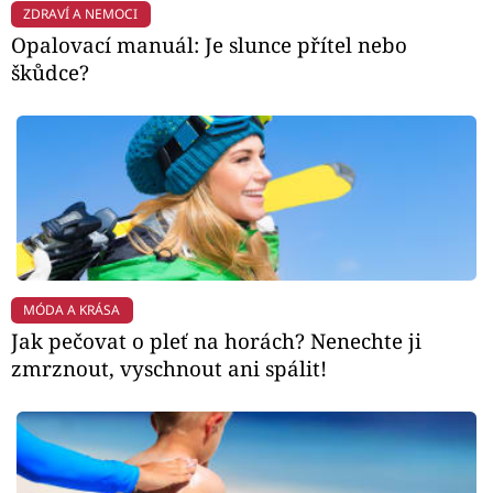
ZDRAVÍ A NEMOCI
Opalovací manuál: Je slunce přítel nebo
škůdce?
MÓDA A KRÁSA
Jak pečovat o pleť na horách? Nenechte ji
zmrznout, vyschnout ani spálit!