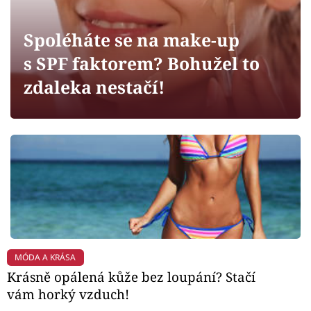
Horoskopy
Sledujte prima+
Spoléháte se na make-up
s SPF faktorem? Bohužel to
Filmový festival Karlovy Vary
zdaleka nestačí!
Pořady
Mámy sobě
Přihlášení
Sledujte nás
MÓDA A KRÁSA
Krásně opálená kůže bez loupání? Stačí
vám horký vzduch!