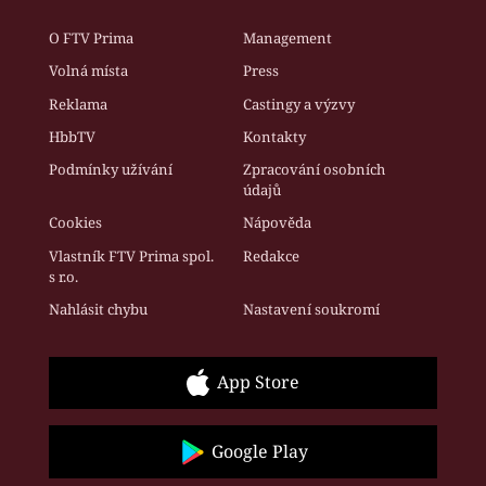
O FTV Prima
Management
Volná místa
Press
Reklama
Castingy a výzvy
HbbTV
Kontakty
Podmínky užívání
Zpracování osobních
údajů
Cookies
Nápověda
Vlastník FTV Prima spol.
Redakce
s r.o.
Nahlásit chybu
Nastavení soukromí
App Store
Google Play