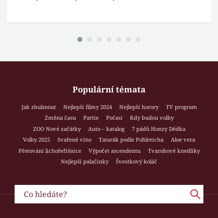
Populární témata
Jak zhubnout
Nejlepší filmy 2024
Nejlepší horory
TV program
Změna času
Partie
Počasí
Kdy budou volby
ZOO Nové začátky
Auto – katalog
7 pádů Honzy Dědka
Volby 2025
Svařené víno
Tatarák podle Pohlreicha
Aloe vera
Pěstování lichořeřišnice
Výpočet ascendentu
Tvarohové knedlíky
Nejlepší palačinky
Švestkový koláč