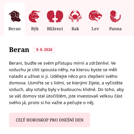
Beran
Býk
Blíženci
Rak
Lev
Panna
V
Beran
9. 8. 2026
Berani, buďte ve svém přístupu mírní a zdrženliví. Ve
vzduchu je cítit spousta něhy, na kterou byste se měli
naladit a užívat si ji. Udělejte něco pro zlepšení svého
domova. Usmiřte se s lidmi, se kterými žijete, a vyčistěte
vzduch, aby vztahy byly v budoucnu klidné. Do toho, aby
se váš domov stal útočištěm, jste investovali velkou část
svého já, proto si ho važte a pečujte o něj.
CELÝ HOROSKOP PRO DNEŠNÍ DEN