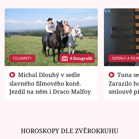
CELEBRITY
SERIÁLY A FIL
8 fotografií
Michal Dlouhý v sedle
Tuna se chtěl vrátit domů.
slavného filmového koně.
Zarazilo ho
Jezdil na něm i Draco Malfoy
smlouvě př
zemřít
HOROSKOPY DLE ZVĚROKRUHU