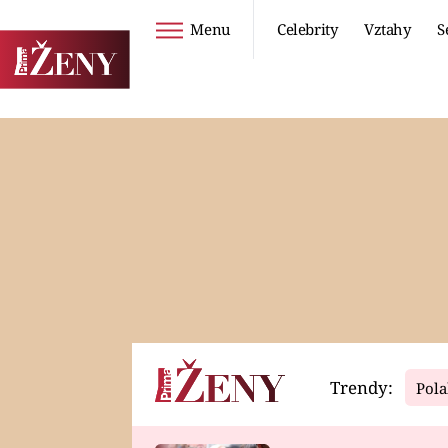
Menu
Celebrity
Vztahy
S
Seriály
Životní styl
ZOO
DIETY A HUBNUTÍ
PROSTŘENO!
CESTOVÁNÍ A
DOVOLENÁ
DUCH
ZDRAVÍ
Trendy:
Pola
Horoskopy
Video
ASTROČLÁNKY
SERIÁLY