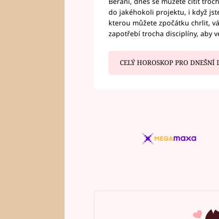
Berani, dnes se můžete cítit troc
do jakéhokoli projektu, i když js
kterou můžete zpočátku chrlit, 
zapotřebí trocha disciplíny, aby 
CELÝ HOROSKOP PRO DNEŠNÍ 