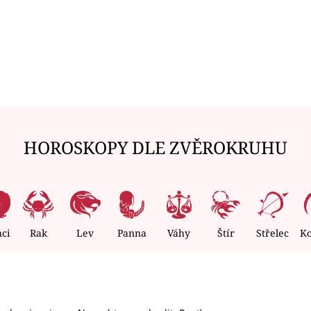
HOROSKOPY DLE ZVĚROKRUHU
nci
Rak
Lev
Panna
Váhy
Štír
Střelec
K