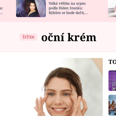
Velká věštba na srpen
NOVINKY
ZAHRADA
a:
podle Helen Stanku:
y
Býkům se bude dařit,
VIDEORECEPTY
DESIGN
Vodnáře čeká jízda
oční krém
ŠTÍTEK
TO