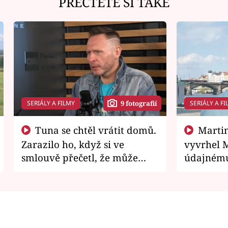
PŘEČTĚTE SI TAKÉ
SERIÁLY A FILMY
SERIÁLY A FI
9 fotografií
Tuna se chtěl vrátit domů.
Martin Písařík jako
Zarazilo ho, když si ve
vyvrhel 
smlouvě přečetl, že může
údajnému
zemřít
je v nemil