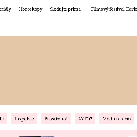
eriály
Horoskopy
Sledujte prima+
Filmový festival Karl
Celebrity
Recept
MÓDA A KRÁSA
HLAVNÍ JÍ
VZTAHY A SEX
SLADKÉ
PRIMA MAMINKA
ZDRAVÉ
bí
Inspekce
Prostřeno!
AYTO?
Módní alarm
Fresh
Living
RECEPTY
BYDLENÍ