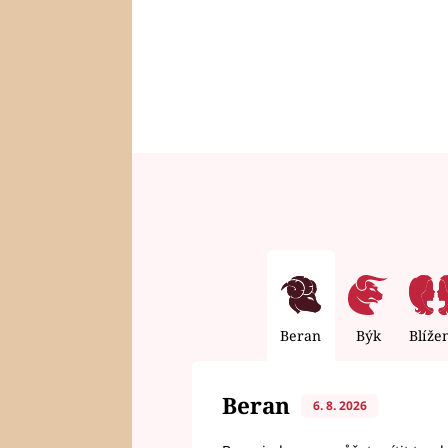
Beran
Býk
Blíže
Beran
6. 8. 2026