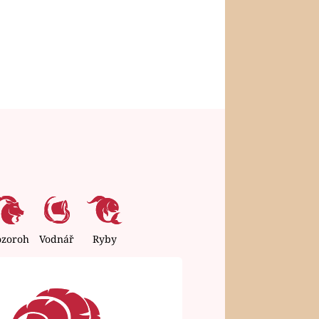
ozoroh
Vodnář
Ryby