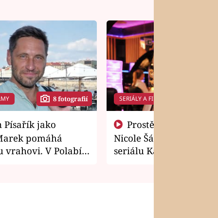
LMY
SERIÁLY A FILMY
8 fotografií
14 f
Prostě si o to řekla! Takhle
Marek pomáhá
Nicole Šáchová získala r
 vrahovi. V Polabí
seriálu Kamarádi
osti