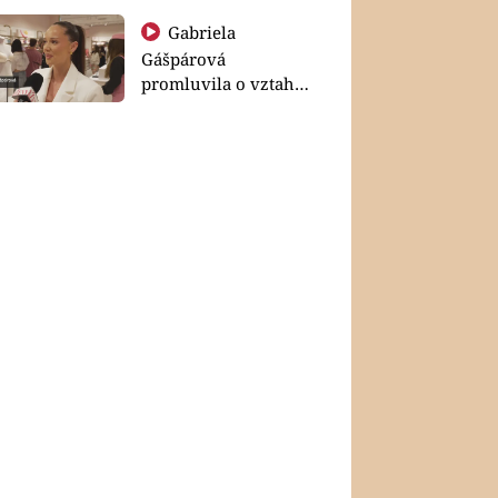
Gabriela
Gášpárová
promluvila o vztahu
a zakládání rodiny