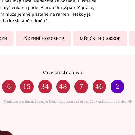
hu bez inspirace. Nenechte se odradit. Pusťte se
te myšlenkami jinde. V průběhu „špatné“ práce,
vám múza jemně přistane na rameni. Někdy je
vedla ke slastné odměně.
DEN
TÝDENNÍ HOROSKOP
MĚSÍČNÍ HOROSKOP
Vaše šťastná čísla
6
15
34
48
7
46
2
Ministerstvo financí varuje: Účastí na hazardní hře může vzniknout závislost ⑱