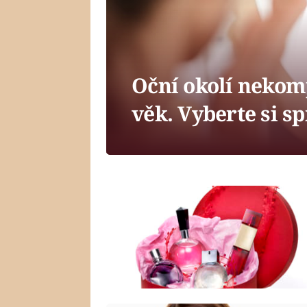
Oční okolí nekom
věk. Vyberte si s