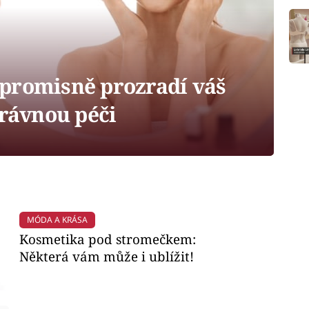
promisně prozradí váš
právnou péči
MÓDA A KRÁSA
Kosmetika pod stromečkem:
Některá vám může i ublížit!