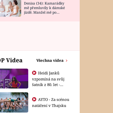
Denisa (34): Kamarádky
mě přemluvily k dámské
jízdě. Manžel mě po
návratu zaskočil
P Videa
Všechna videa
Heidi Janků
vzpomíná na svůj
šatník z 80. let -
Shopaholičky
AYTO - Za scénou
natáčení v Thajsku