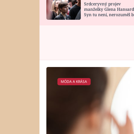
Srdceryvný projev
SNÁŘ
CELEBRITY
manželky Glena Hansard
Syn tu není, nerozuměl b
HOROSKOP NA
VAŘENÍ
tomu, vysvětlila
ROK 2023
MÓDA A KRÁSA