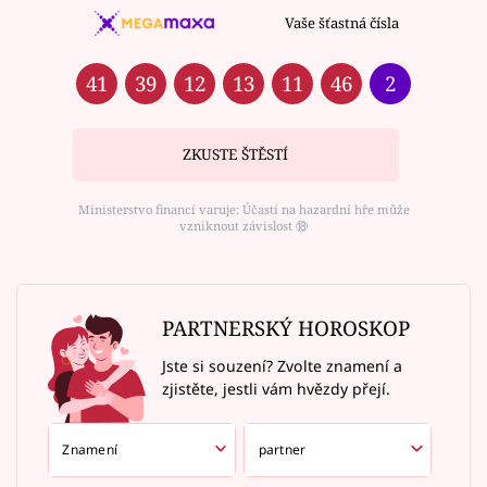
Vaše šťastná čísla
41
39
12
13
11
46
2
ZKUSTE ŠTĚSTÍ
Ministerstvo financí varuje: Účastí na hazardní hře může
vzniknout závislost ⑱
PARTNERSKÝ HOROSKOP
Jste si souzení? Zvolte znamení a
zjistěte, jestli vám hvězdy přejí.