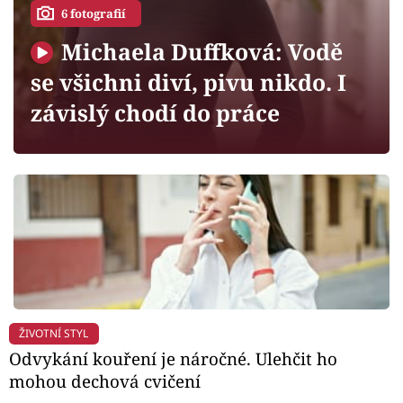
Horoskopy
6 fotografií
Sledujte prima+
Michaela Duffková: Vodě
se všichni diví, pivu nikdo. I
Filmový festival Karlovy Vary
závislý chodí do práce
Pořady
Mámy sobě
Přihlášení
Sledujte nás
ŽIVOTNÍ STYL
Odvykání kouření je náročné. Ulehčit ho
mohou dechová cvičení