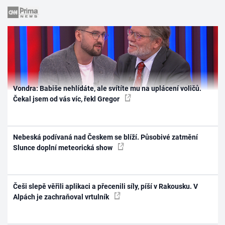
Vondra: Babiše nehlídáte, ale svítíte mu na uplácení voličů.
Čekal jsem od vás víc, řekl Gregor
Nebeská podívaná nad Českem se blíží. Působivé zatmění
Slunce doplní meteorická show
Češi slepě věřili aplikaci a přecenili síly, píší v Rakousku. V
Alpách je zachraňoval vrtulník