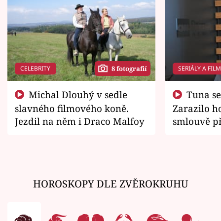
CELEBRITY
SERIÁLY A FIL
8 fotografií
Michal Dlouhý v sedle
Tuna se chtěl vrátit domů.
slavného filmového koně.
Zarazilo ho
Jezdil na něm i Draco Malfoy
smlouvě př
zemřít
HOROSKOPY DLE ZVĚROKRUHU