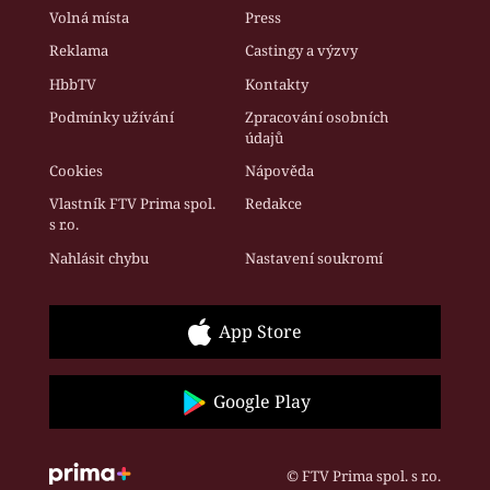
Volná místa
Press
Reklama
Castingy a výzvy
HbbTV
Kontakty
Podmínky užívání
Zpracování osobních
údajů
Cookies
Nápověda
Vlastník FTV Prima spol.
Redakce
s r.o.
Nahlásit chybu
Nastavení soukromí
App Store
Google Play
© FTV Prima spol. s r.o.