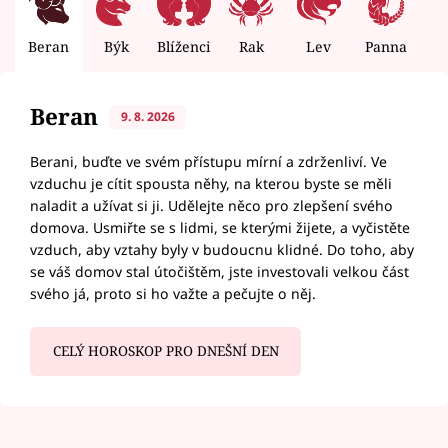
Beran
Býk
Blíženci
Rak
Lev
Panna
V
Beran
9. 8. 2026
Berani, buďte ve svém přístupu mírní a zdrženliví. Ve
vzduchu je cítit spousta něhy, na kterou byste se měli
naladit a užívat si ji. Udělejte něco pro zlepšení svého
domova. Usmiřte se s lidmi, se kterými žijete, a vyčistěte
vzduch, aby vztahy byly v budoucnu klidné. Do toho, aby
se váš domov stal útočištěm, jste investovali velkou část
svého já, proto si ho važte a pečujte o něj.
CELÝ HOROSKOP PRO DNEŠNÍ DEN