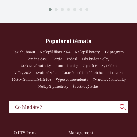
Populární témata
Jak zhubnout
Nejlepší filmy 2024
Nejlepší horory
TV program
Změna času
Partie
Počasí
Kdy budou volby
ZOO Nové začátky
Auto – katalog
7 pádů Honzy Dědka
Volby 2025
Svařené víno
Tatarák podle Pohlreicha
Aloe vera
Pěstování lichořeřišnice
Výpočet ascendentu
Tvarohové knedlíky
Nejlepší palačinky
Švestkový koláč
O FTV Prima
Management