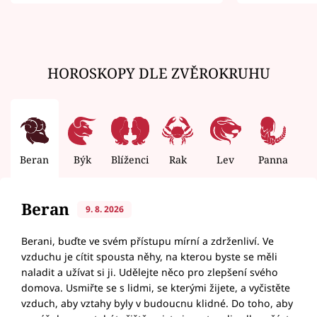
zemřít
HOROSKOPY DLE ZVĚROKRUHU
Beran
Býk
Blíženci
Rak
Lev
Panna
V
Beran
9. 8. 2026
Berani, buďte ve svém přístupu mírní a zdrženliví. Ve
vzduchu je cítit spousta něhy, na kterou byste se měli
naladit a užívat si ji. Udělejte něco pro zlepšení svého
domova. Usmiřte se s lidmi, se kterými žijete, a vyčistěte
vzduch, aby vztahy byly v budoucnu klidné. Do toho, aby