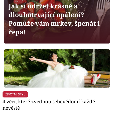
Horoskopy
Jak si udržet krásné a
Sledujte prima+
dlouhotrvající opálení?
Pomůže vám mrkev, špenát i
Filmový festival Karlovy Vary
řepa!
Pořady
Mámy sobě
Přihlášení
Sledujte nás
ŽIVOTNÍ STYL
4 věci, které zvednou sebevědomí každé
nevěstě