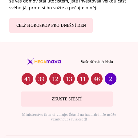
se váš domov stal útočištěm, jste investovali velkou část
svého já, proto si ho važte a pečujte o něj.
CELÝ HOROSKOP PRO DNEŠNÍ DEN
Vaše šťastná čísla
41
39
12
13
11
46
2
ZKUSTE ŠTĚSTÍ
Ministerstvo financí varuje: Účastí na hazardní hře může
vzniknout závislost ⑱