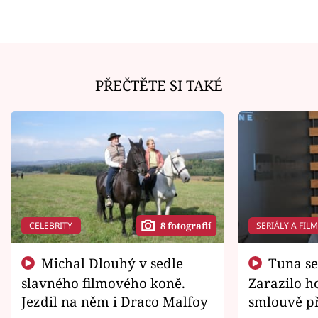
PŘEČTĚTE SI TAKÉ
CELEBRITY
SERIÁLY A FIL
8 fotografií
Michal Dlouhý v sedle
Tuna se chtěl vrátit domů.
slavného filmového koně.
Zarazilo ho
Jezdil na něm i Draco Malfoy
smlouvě př