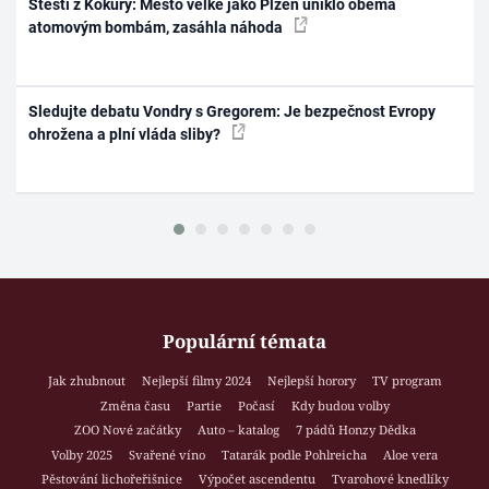
Štěstí z Kokury: Město velké jako Plzeň uniklo oběma
atomovým bombám, zasáhla náhoda
Sledujte debatu Vondry s Gregorem: Je bezpečnost Evropy
ohrožena a plní vláda sliby?
Populární témata
Jak zhubnout
Nejlepší filmy 2024
Nejlepší horory
TV program
Změna času
Partie
Počasí
Kdy budou volby
ZOO Nové začátky
Auto – katalog
7 pádů Honzy Dědka
Volby 2025
Svařené víno
Tatarák podle Pohlreicha
Aloe vera
Pěstování lichořeřišnice
Výpočet ascendentu
Tvarohové knedlíky