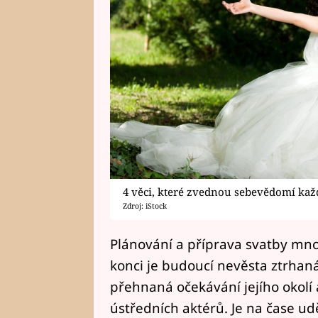
4 věci, které zvednou sebevědomí kaž
Zdroj: iStock
Plánování a příprava svatby mn
konci je budoucí nevěsta ztrhaná
přehnaná očekávání jejího okolí a
ústředních aktérů. Je na čase ud