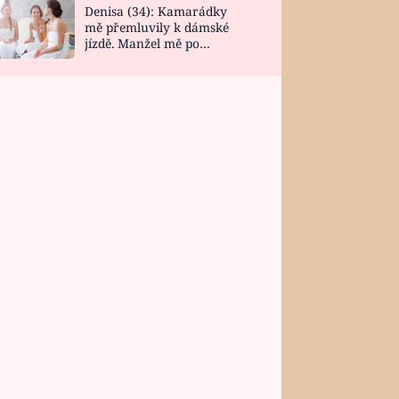
Denisa (34): Kamarádky
mě přemluvily k dámské
jízdě. Manžel mě po
návratu zaskočil