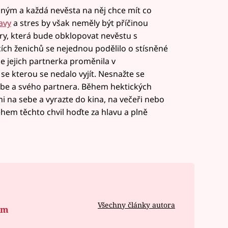
čným a každá nevěsta na něj chce mít co
avy
a stres by však neměly být příčinou
y, která bude obklopovat nevěstu s
ch ženichů se nejednou podělilo o stísněné
e jejich partnerka proměnila v
e kterou se nedalo vyjít. Nesnažte se
sebe a svého partnera. Během hektických
i na sebe a vyrazte do kina, na večeři nebo
hem těchto chvil hoďte za hlavu a plně
Všechny články autora
om