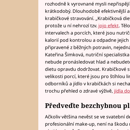
rozhodně k vyrovnané mysli nepřispějí
krátkodobý. Dlouhodobě efektivnější a 
krabičkové stravování. „Krabičková diet
protože u ní nehrozí tzv.
jojo efekt
. Těl
intervalech a porcích, které jsou nutr
kalorií pod kontrolou a odpadne jejich s
připravené z běžných potravin, nejedná 
Kateřina Šimková, nutriční specialistk
nebude pronásledovat hlad a nebudete 
dietu opravdu dodržovat. Krabičkové st
velikosti porcí, které jsou pro štíhlou 
odborníků a jídlo v krabičkách si nech
trochu přehled o zdravé výživě,
jídla d
Předveďte bezchybnou pl
Ačkoliv většina nevěst se ve svatební de
profesionální make-up, není na škodu m