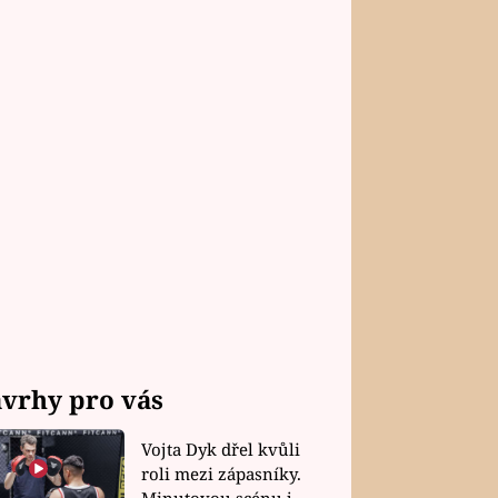
vrhy pro vás
Vojta Dyk dřel kvůli
roli mezi zápasníky.
Minutovou scénu jel