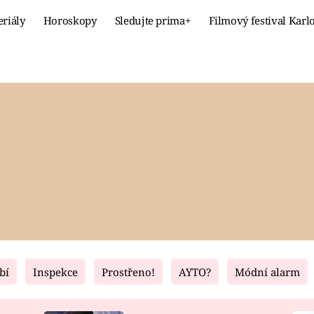
eriály
Horoskopy
Sledujte prima+
Filmový festival Karl
Celebrity
Recept
MÓDA A KRÁSA
HLAVNÍ JÍ
VZTAHY A SEX
SLADKÉ
PRIMA MAMINKA
ZDRAVÉ
bí
Inspekce
Prostřeno!
AYTO?
Módní alarm
Fresh
Living
RECEPTY
BYDLENÍ