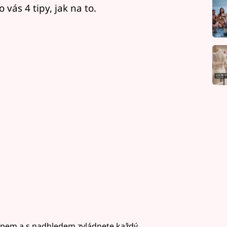
ás 4 tipy, jak na to.
tupem a s nadhledem zvládnete každý