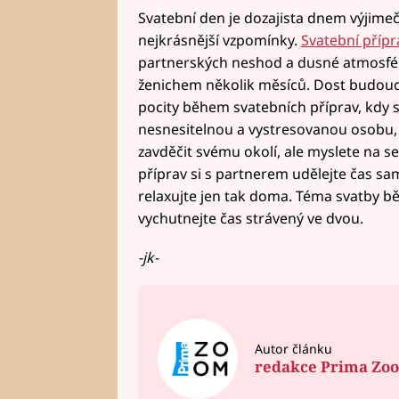
Svatební den je dozajista dnem výjime
nejkrásnější vzpomínky.
Svatební přípr
partnerských neshod a dusné atmosfér
ženichem několik měsíců. Dost budoucí
pocity během svatebních příprav, kdy s
nesnesitelnou a vystresovanou osobu, s
zavděčit svému okolí, ale myslete na 
příprav si s partnerem udělejte čas sam
relaxujte jen tak doma. Téma svatby bě
vychutnejte čas strávený ve dvou.
-jk-
Autor článku
redakce Prima Zo