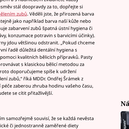
směv stál doopravdy za to, dopřejte si
ělením zubů
. Věděli jste, že přirozená barva
tejně jako například barva naší kůže nebo
uje zabarvení zubů špatná ústní hygiena či
ávy, konzumace potravin s barvicími účinky).
rny jdou většinou odstranit. „Pokud chceme
vní řadě důležitá dentální hygiena s
omoci kvalitních bělicích přípravků. Pasty
orovnávat s klasickou bělicí metodou za
proto doporučujeme spíše k udržení
ení zubů,“ říká MDDr. Ondřej Šrámek z
í péče zaberou zhruba hodinu vašeho času,
e se cítit přitažlivější.
Ná
 tím samozřejmě souvisí, že se každá nevěsta
tické či jednostranně zaměřené diety