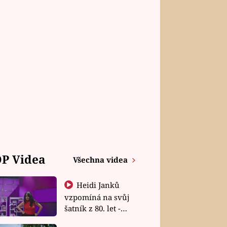
P Videa
Všechna videa
Heidi Janků
vzpomíná na svůj
šatník z 80. let -
Shopaholičky