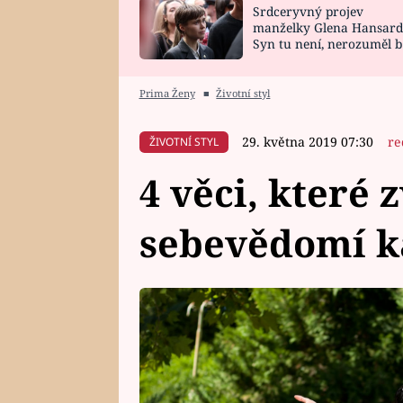
Srdceryvný projev
SNÁŘ
CELEBRITY
manželky Glena Hansard
Syn tu není, nerozuměl b
HOROSKOP NA
VAŘENÍ
tomu, vysvětlila
ROK 2023
Prima Ženy
■
Životní styl
29. května 2019 07:30
re
ŽIVOTNÍ STYL
4 věci, které
sebevědomí k