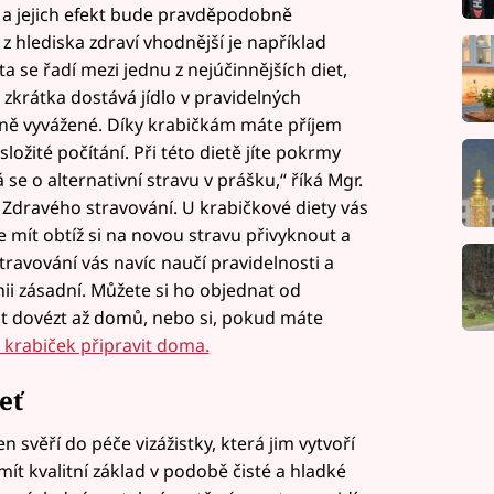
 a jejich efekt bude pravděpodobně
z hlediska zdraví vhodnější je například
a se řadí mezi jednu z nejúčinnějších diet,
o zkrátka dostává jídlo v pravidelných
ičně vyvážené. Díky krabičkám máte příjem
ložité počítání. Při této dietě jíte pokrmy
se o alternativní stravu v prášku,“ říká Mgr.
a Zdravého stravování. U krabičkové diety vás
mít obtíž si na novou stravu přivyknout a
ravování vás navíc naučí pravidelnosti a
linii zásadní. Můžete si ho objednat od
at dovézt až domů, nebo si, pokud máte
o krabiček připravit doma.
eť
n svěří do péče vizážistky, která jim vytvoří
ít kvalitní základ v podobě čisté a hladké