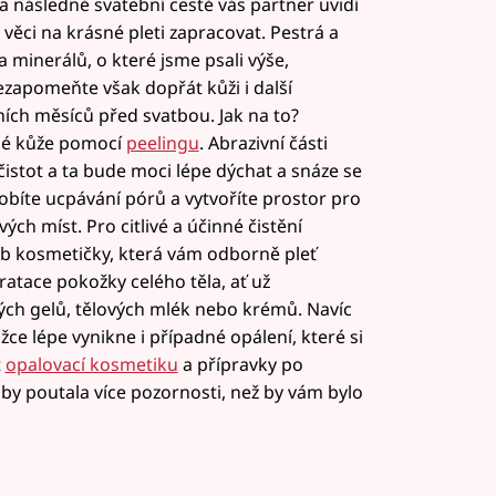
 a následné svatební cestě vás partner uvidí
věci na krásné pleti zapracovat. Pestrá a
 minerálů, o které jsme psali výše,
ezapomeňte však dopřát kůži i další
ích měsíců před svatbou. Jak na to?
lé kůže pomocí
peelingu
. Abrazivní části
stot a ta bude moci lépe dýchat a snáze se
obíte ucpávání pórů a vytvoříte prostor pro
ých míst. Pro citlivé a účinné čistění
eb kosmetičky, která vám odborně pleť
ratace pokožky celého těla, ať už
ých gelů, tělových mlék nebo krémů. Navíc
e lépe vynikne i případné opálení, které si
t
opalovací kosmetiku
a přípravky po
by poutala více pozornosti, než by vám bylo