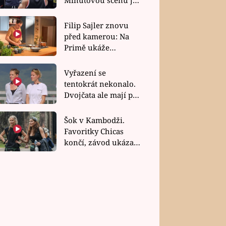
bez dubla
Filip Sajler znovu
před kamerou: Na
Primě ukáže
poctivou kuchyni i
rychlé recepty
Vyřazení se
tentokrát nekonalo.
Dvojčata ale mají po
uzavření třetí etapy
závodu nůž na krku
Šok v Kambodži.
Favoritky Chicas
končí, závod ukázal
svou nejtvrdší tvář