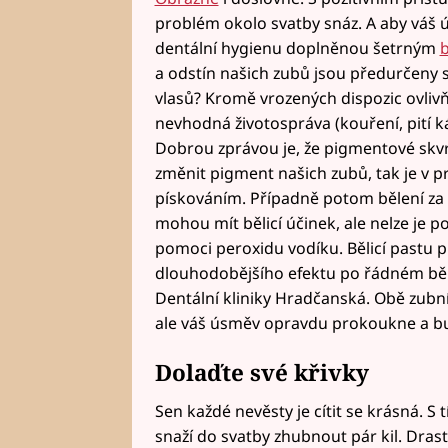
problém okolo svatby snáz. A aby váš ú
dentální hygienu doplněnou šetrným
b
a odstín našich zubů jsou předurčeny s
vlasů? Kromě vrozených dispozic ovlivň
nevhodná životospráva (kouření, pití k
Dobrou zprávou je, že pigmentové skv
změnit pigment našich zubů, tak je v pr
pískováním. Případně potom bělení za p
mohou mít bělicí účinek, ale nelze je p
pomoci peroxidu vodíku. Bělicí pastu 
dlouhodobějšího efektu po řádném běl
Dentální kliniky Hradčanská. Obě zubn
ale váš úsměv opravdu prokoukne a budet
Dolaďte své křivky
Sen každé nevěsty je cítit se krásná. S
snaží do svatby zhubnout pár kil. Dras