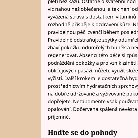
pleti bez kazů. Ostatně o svatební noci
víc nahou než oblečenou, a tak není od 
vyvážená strava s dostatkem vitamínů a
rozhodně přispěje k ozdravení kůže. N
pravidelnou péči zvenčí během posledn
Pravidelně odstraňujte zbytky odumře
zbaví pokožku odumřelých buněk a neči
regenerovat. Absencí této péče si způs
podráždění pokožky a pro vznik zánětliv
obličejových pasáží můžete využít služ
vyčistí. Další krokem je dostatečná hyd
prostřednictvím hydratačních sprchov
na dobře udržované a vyživované pokožc
dopřejete. Nezapomeňte však používa
opalování. Dočervena spálená nevěsta 
příjemné.
Hoďte se do pohody