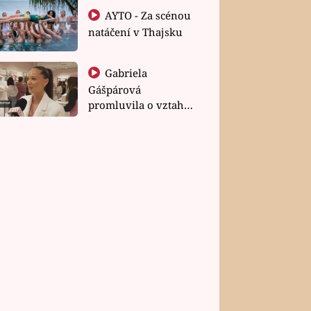
AYTO - Za scénou
natáčení v Thajsku
Gabriela
Gášpárová
promluvila o vztahu
a zakládání rodiny