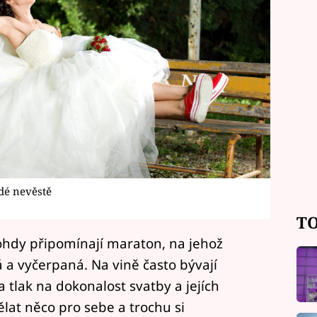
dé nevěstě
TO
ohdy připomínají maraton, na jehož
 a vyčerpaná. Na vině často bývají
 tlak na dokonalost svatby a jejích
ělat něco pro sebe a trochu si