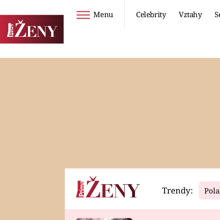
Menu
Celebrity
Vztahy
S
Seriály
Životní styl
ZOO
DIETY A HUBNUTÍ
PROSTŘENO!
CESTOVÁNÍ A
DOVOLENÁ
DUCH
ZDRAVÍ
Trendy:
Pola
Horoskopy
Video
ASTROČLÁNKY
SERIÁLY