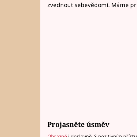
zvednout sebevědomí. Máme pro v
Projasněte úsměv
Obrazně
i doslovně. S pozitivním přís