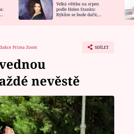
Velká věštba na srpen
NOVINKY
ZAHRADA
a:
podle Helen Stanku:
y
Býkům se bude dařit,
VIDEORECEPTY
DESIGN
Vodnáře čeká jízda
dakce Prima Zoom
SDÍLET
 zvednou
aždé nevěstě