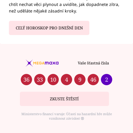
chtít nechat věci plynout a uvidíte, jak dopadnete zítra,
než uděláte nějaké zásadní kroky.
CELÝ HOROSKOP PRO DNEŠNÍ DEN
Vaše šťastná čísla
36
33
10
4
9
46
2
ZKUSTE ŠTĚSTÍ
Ministerstvo financí varuje: Účastí na hazardní hře může
vzniknout závislost ⑱