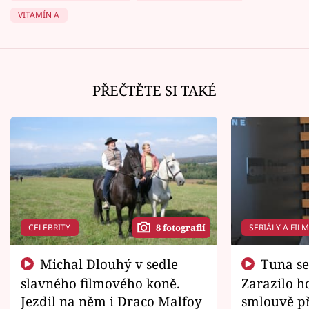
VITAMÍN A
PŘEČTĚTE SI TAKÉ
CELEBRITY
SERIÁLY A FIL
8 fotografií
Michal Dlouhý v sedle
Tuna se chtěl vrátit domů.
slavného filmového koně.
Zarazilo ho
Jezdil na něm i Draco Malfoy
smlouvě př