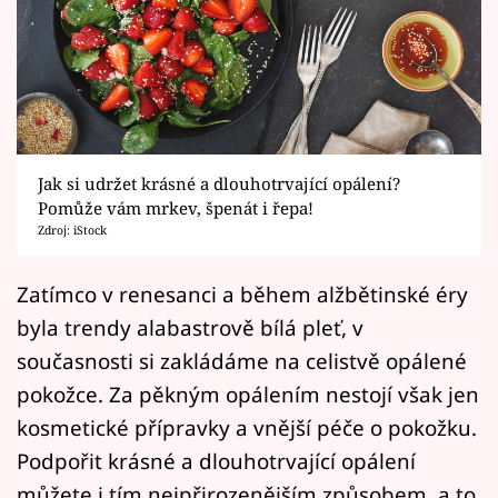
Horoskopy
Sledujte prima+
Filmový festival Karlovy Vary
Pořady
Jak si udržet krásné a dlouhotrvající opálení?
Pomůže vám mrkev, špenát i řepa!
Mámy sobě
Zdroj: iStock
Přihlášení
Zatímco v renesanci a během alžbětinské éry
byla trendy alabastrově bílá pleť, v
současnosti si zakládáme na celistvě opálené
Sledujte nás
pokožce. Za pěkným opálením nestojí však jen
kosmetické přípravky a vnější péče o pokožku.
Podpořit krásné a dlouhotrvající opálení
můžete i tím nejpřirozenějším způsobem, a to