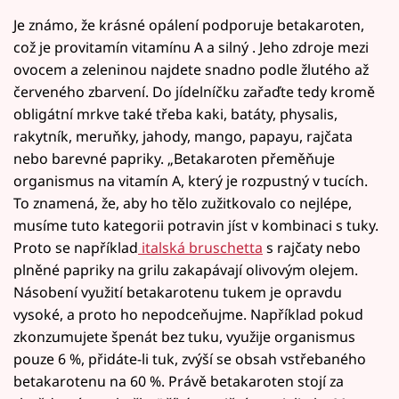
Je známo, že krásné opálení podporuje betakaroten,
což je provitamín vitamínu A a silný . Jeho zdroje mezi
ovocem a zeleninou najdete snadno podle žlutého až
červeného zbarvení. Do jídelníčku zařaďte tedy kromě
obligátní mrkve také třeba kaki, batáty, physalis,
rakytník, meruňky, jahody, mango, papayu, rajčata
nebo barevné papriky. „Betakaroten přeměňuje
organismus na vitamín A, který je rozpustný v tucích.
To znamená, že, aby ho tělo zužitkovalo co nejlépe,
musíme tuto kategorii potravin jíst v kombinaci s tuky.
Proto se například
italská bruschetta
s rajčaty nebo
plněné papriky na grilu zakapávají olivovým olejem.
Násobení využití betakarotenu tukem je opravdu
vysoké, a proto ho nepodceňujme. Například pokud
zkonzumujete špenát bez tuku, využije organismus
pouze 6 %, přidáte-li tuk, zvýší se obsah vstřebaného
betakarotenu na 60 %. Právě betakaroten stojí za