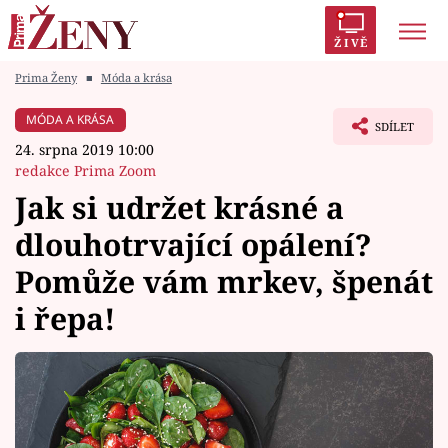
ŽIVĚ
Prima Ženy
■
Móda a krása
Trendy:
Polabí
Inspekce
Prostřeno!
AYTO?
MÓDA A KRÁSA
SDÍLET
Módní alarm
Zrádci
Proměny
24. srpna 2019 10:00
redakce Prima Zoom
Jak si udržet krásné a
dlouhotrvající opálení?
Témata
Pomůže vám mrkev, špenát
Celebrity
i řepa!
Vztahy
Seriály