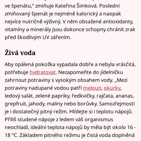
ve špenátu,“ zmiňuje Kateřina Šimková. Poslední
zmiňovaný špenát je nejméně kalorický a naopak
nejvíce nutričně výživný. V něm obsažené antioxidanty,
vitamíny a minerály jsou dokonce schopny chránit zrak
před škodlivým UV zářením.
Živá voda
Aby opálená pokožka vypadala dobře a nebyla vrásčitá,
potřebuje
hydratovat
. Nezapomeňte do jídelníčku
zahrnout potraviny s vysokým obsahem vody. „Mezi
potraviny nadupané vodou patří
meloun
,
okurky
,
ledový salát, zelené papriky, ředkvičky, rajčata, ananas,
grepfruit, jahody, maliny nebo borůvky. Samozřejmostí
je i dostatečný pitný režim. Hlídejte si i teplotu nápojů.
Příliš studené nápoje z ledem váš organismus
neochladí, ideální teplota nápojů by měla být okolo 16 -
18 °C. Základem pitného režimu je čistá voda doplněná