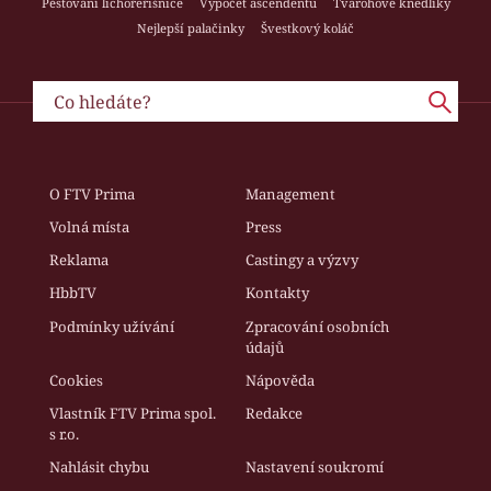
Pěstování lichořeřišnice
Výpočet ascendentu
Tvarohové knedlíky
Nejlepší palačinky
Švestkový koláč
O FTV Prima
Management
Volná místa
Press
Reklama
Castingy a výzvy
HbbTV
Kontakty
Podmínky užívání
Zpracování osobních
údajů
Cookies
Nápověda
Vlastník FTV Prima spol.
Redakce
s r.o.
Nahlásit chybu
Nastavení soukromí