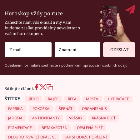
Horoskop vždy po ruce
Zanechte nám váš e-mail a my vám
budeme zasílat pravidelný newsletter s
vaším horoskopem.
ODESLAT
Odesláním formuláře souhlasíte s
podmínkami zpracování osobních údajů
Sdílejte článek
ŠTÍTKY
JÍDLO
RAJČE
ŘEPA
MRKEV
HYDRATACE
PAPRIKA
POKOŽKA
ŠPENÁT
ORGANISMUS
JAHODA
ANTIOXIDANTY
VRÁSKY
KRÁSNÁ PLEŤ
PIGMENTACE
BETAKAROTEN
OPÁLENÁ PLEŤ
DLOUHOTRVAJÍCÍ OPÁLENÍ
JAK SI UDRŽET OPÁLENÍ