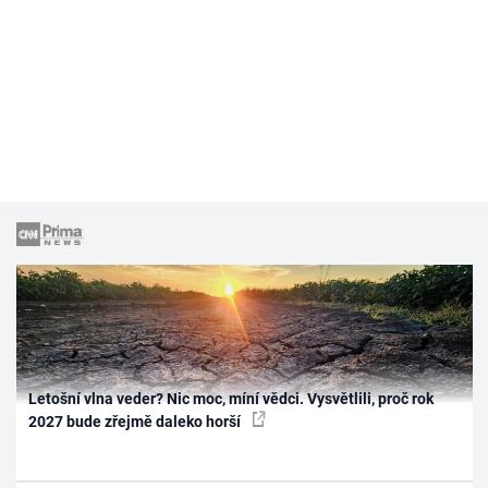
Letošní vlna veder? Nic moc, míní vědci. Vysvětlili, proč rok
2027 bude zřejmě daleko horší