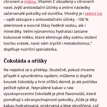
citronem a
mátou
. Vitamín C obsažený v citronech
navíc zvýší antioxidační účinky a zmírní následky
začervenalé pokožky od sluníčka. Vhodný je i
zelený čaj
– opět zástupce s antioxidačními účinky - 100 %
zeleninové a ovocné šťávy ředěné vodou, ale i
minerálky. Velmi významnou hydrataci zastane
kokosové mléko, které eliminuje díky svému složení
tvorbu vrásek, navíc vám zrychlí i metabolismus,“
doplňuje nutriční specialistka.
Čokoláda a oříšky
Ne nejedná se o překlep. Skutečně, pokud chceme
přispět k vytuněnému opálení, můžeme si dopřát
kousek čokolády a hrst oříšků denně. Je ale potřeba
pečlivě vybírat. Nepražené kakao v raw
vysokoprocentní čokoládě je plné flavonoidů, které
pomáhají s obranyschopností pokožky „Kůže je díky
kakau hydratovaná, prokrvená a lépe okysličená, což