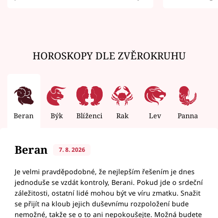
zemřít
HOROSKOPY DLE ZVĚROKRUHU
Beran
Býk
Blíženci
Rak
Lev
Panna
V
Beran
7. 8. 2026
Je velmi pravděpodobné, že nejlepším řešením je dnes
jednoduše se vzdát kontroly, Berani. Pokud jde o srdeční
záležitosti, ostatní lidé mohou být ve víru zmatku. Snažit
se přijít na kloub jejich duševnímu rozpoložení bude
nemožné, takže se o to ani nepokoušejte. Možná budete