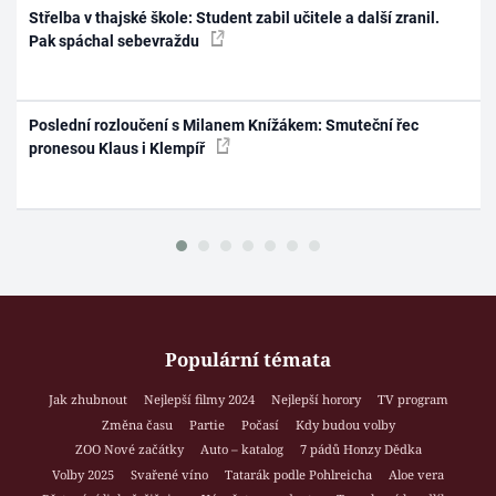
Střelba v thajské škole: Student zabil učitele a další zranil.
Pak spáchal sebevraždu
Poslední rozloučení s Milanem Knížákem: Smuteční řec
pronesou Klaus i Klempíř
Populární témata
Jak zhubnout
Nejlepší filmy 2024
Nejlepší horory
TV program
Změna času
Partie
Počasí
Kdy budou volby
ZOO Nové začátky
Auto – katalog
7 pádů Honzy Dědka
Volby 2025
Svařené víno
Tatarák podle Pohlreicha
Aloe vera