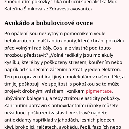
zhnědnutím pokožky,“ říká nutriční specialistka Mgr.
Kateřina Šimková ze Zdravestravovani.cz.
Avokádo a bobulovitové ovoce
Po opálení jsou nezbytným pomocníkem vedle
betakarotenu i další antioxidanty, které chrání pokožku
před volnými radikály. Co si ale vlastně pod touto
hrozbou představit? „Volné radikály jsou molekuly
kyslíku, které byly poškozeny stresem, kouřením nebo
například slunečním zářením a ztratily jeden elektron.
Ten pro opravu ubírají jiným molekulám v našem těle, a
tím jej poškozují. Ve spojitosti s pokožkou se to může
projevit drobnými vráskami, vznikem
pigmentace
,
ubýváním kolagenu, a tedy ztrátou elasticity pokožky.
Zahrnutím potravin s antioxidantními účinky můžete
nežádoucí poškození zastavit. Ve stravě najdete
antioxidanty například v jahodách, lesních plodech,
kiwi, brokolici, rajčatech, avokádu, řepě, fazolích nebo