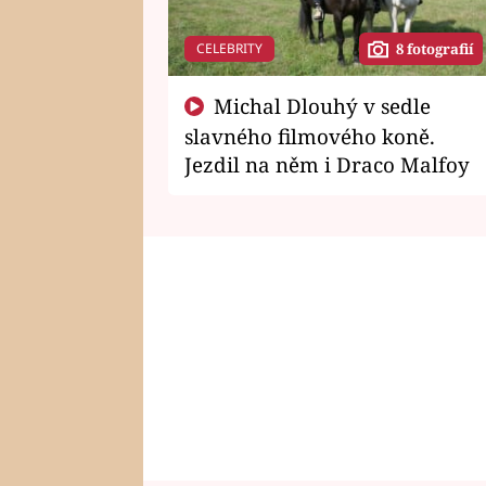
CELEBRITY
8 fotografií
Michal Dlouhý v sedle
slavného filmového koně.
Jezdil na něm i Draco Malfoy