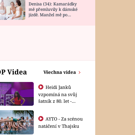
Denisa (34): Kamarádky
mě přemluvily k dámské
jízdě. Manžel mě po
návratu zaskočil
á
P Videa
Všechna videa
Heidi Janků
vzpomíná na svůj
šatník z 80. let -
Shopaholičky
AYTO - Za scénou
natáčení v Thajsku