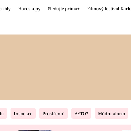
eriály
Horoskopy
Sledujte prima+
Filmový festival Karl
Celebrity
Recept
MÓDA A KRÁSA
HLAVNÍ JÍ
VZTAHY A SEX
SLADKÉ
PRIMA MAMINKA
ZDRAVÉ
bí
Inspekce
Prostřeno!
AYTO?
Módní alarm
Fresh
Living
RECEPTY
BYDLENÍ