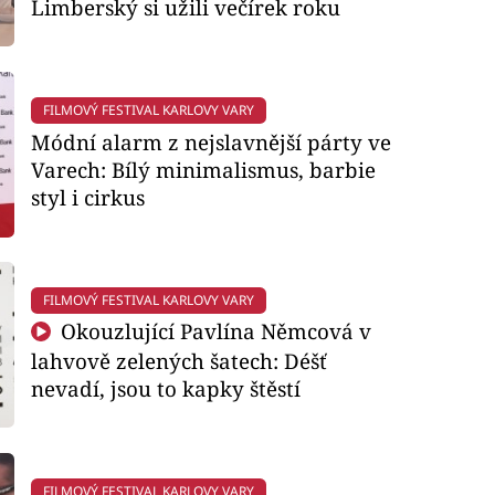
Limberský si užili večírek roku
FILMOVÝ FESTIVAL KARLOVY VARY
Módní alarm z nejslavnější párty ve
Varech: Bílý minimalismus, barbie
styl i cirkus
FILMOVÝ FESTIVAL KARLOVY VARY
Okouzlující Pavlína Němcová v
lahvově zelených šatech: Déšť
nevadí, jsou to kapky štěstí
FILMOVÝ FESTIVAL KARLOVY VARY