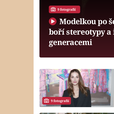
9 fotografií
Modelkou po še
boří stereotypy a
generacemi
9 fotografií