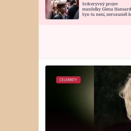
Srdceryvný projev
SNÁŘ
CELEBRITY
manželky Glena Hansard
Syn tu není, nerozuměl b
HOROSKOP NA
VAŘENÍ
tomu, vysvětlila
ROK 2023
CELEBRITY