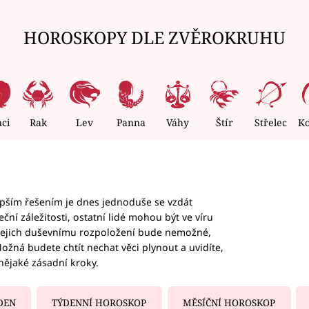
HOROSKOPY DLE ZVĚROKRUHU
nci
Rak
Lev
Panna
Váhy
Štír
Střelec
K
epším řešením je dnes jednoduše se vzdát
ční záležitosti, ostatní lidé mohou být ve víru
b jejich duševnímu rozpoložení bude nemožné,
ožná budete chtít nechat věci plynout a uvidíte,
nějaké zásadní kroky.
DEN
TÝDENNÍ HOROSKOP
MĚSÍČNÍ HOROSKOP