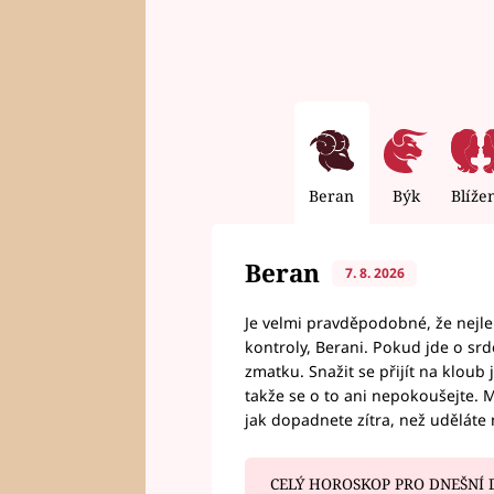
Beran
Býk
Blíže
Beran
7. 8. 2026
Je velmi pravděpodobné, že nejl
kontroly, Berani. Pokud jde o srde
zmatku. Snažit se přijít na klou
takže se o to ani nepokoušejte. M
jak dopadnete zítra, než uděláte 
CELÝ HOROSKOP PRO DNEŠNÍ 