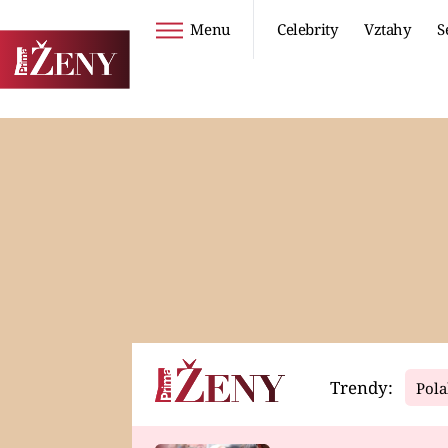
Menu
Celebrity
Vztahy
S
Seriály
Životní styl
ZOO
DIETY A HUBNUTÍ
PROSTŘENO!
CESTOVÁNÍ A
DOVOLENÁ
DUCH
ZDRAVÍ
Trendy:
Pola
Horoskopy
Video
ASTROČLÁNKY
SERIÁLY