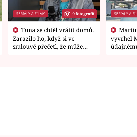
SERIÁLY A FILMY
SERIÁLY A FI
9 fotografií
Tuna se chtěl vrátit domů.
Martin Písařík jako
Zarazilo ho, když si ve
vyvrhel 
smlouvě přečetl, že může
údajnému
zemřít
je v nemil