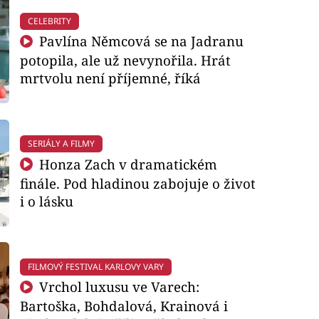
CELEBRITY
Pavlína Němcová se na Jadranu
potopila, ale už nevynořila. Hrát
mrtvolu není příjemné, říká
SERIÁLY A FILMY
Honza Zach v dramatickém
finále. Pod hladinou zabojuje o život
i o lásku
FILMOVÝ FESTIVAL KARLOVY VARY
Vrchol luxusu ve Varech:
Bartoška, Bohdalová, Krainová i