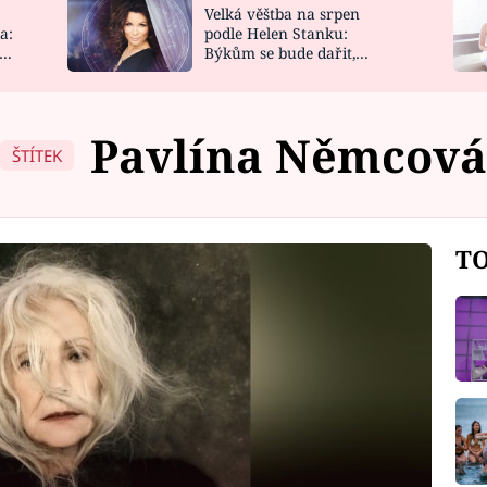
Velká věštba na srpen
NOVINKY
ZAHRADA
a:
podle Helen Stanku:
y
Býkům se bude dařit,
VIDEORECEPTY
DESIGN
Vodnáře čeká jízda
Pavlína Němcov
ŠTÍTEK
TO