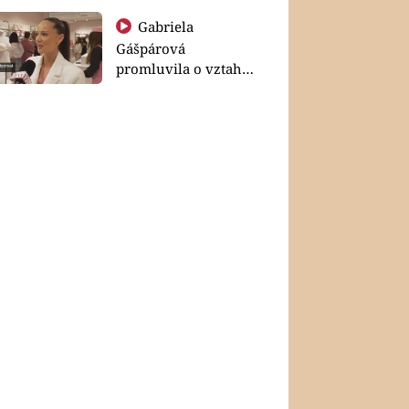
Gabriela
Gášpárová
promluvila o vztahu
a zakládání rodiny