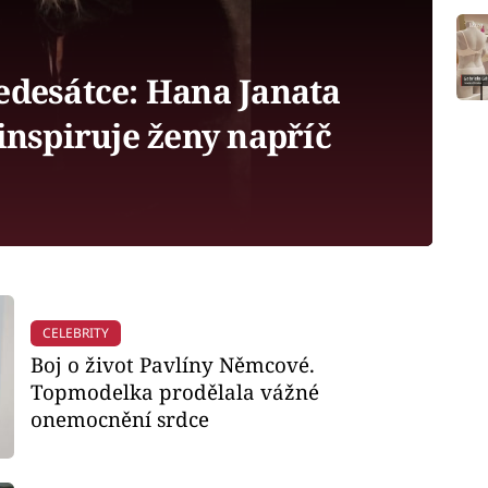
desátce: Hana Janata
 inspiruje ženy napříč
CELEBRITY
Boj o život Pavlíny Němcové.
Topmodelka prodělala vážné
onemocnění srdce