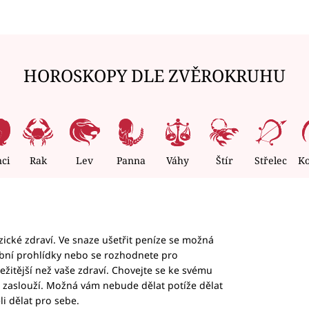
HOROSKOPY DLE ZVĚROKRUHU
nci
Rak
Lev
Panna
Váhy
Štír
Střelec
K
yzické zdraví. Ve snaze ušetřit peníze se možná
bní prohlídky nebo se rozhodnete pro
ležitější než vaše zdraví. Chovejte se ke svému
si zaslouží. Možná vám nebude dělat potíže dělat
li dělat pro sebe.