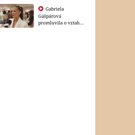
Gabriela
Gášpárová
promluvila o vztahu
a zakládání rodiny