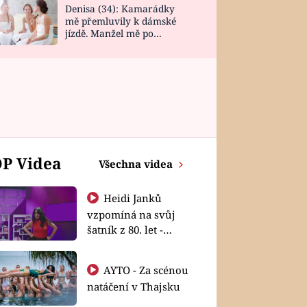
Denisa (34): Kamarádky
mě přemluvily k dámské
jízdě. Manžel mě po
návratu zaskočil
P Videa
Všechna videa
Heidi Janků
vzpomíná na svůj
šatník z 80. let -
Shopaholičky
AYTO - Za scénou
natáčení v Thajsku