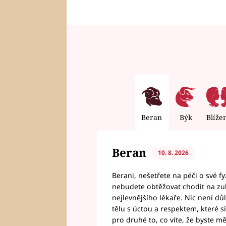
Beran
Býk
Blíže
Beran
10. 8. 2026
Berani, nešetřete na péči o své f
nebudete obtěžovat chodit na zu
nejlevnějšího lékaře. Nic není dů
tělu s úctou a respektem, které 
pro druhé to, co víte, že byste mě