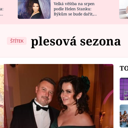
Velká věštba na srpen
NOVINKY
ZAHRADA
a:
podle Helen Stanku:
y
Býkům se bude dařit,
VIDEORECEPTY
DESIGN
Vodnáře čeká jízda
plesová sezona
ŠTÍTEK
TO