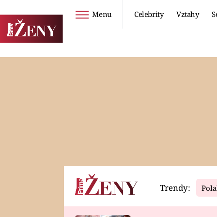
Menu
Celebrity
Vztahy
S
Seriály
Životní styl
ZOO
DIETY A HUBNUTÍ
PROSTŘENO!
CESTOVÁNÍ A
DOVOLENÁ
DUCH
ZDRAVÍ
Trendy:
Pola
Horoskopy
Video
ASTROČLÁNKY
SERIÁLY