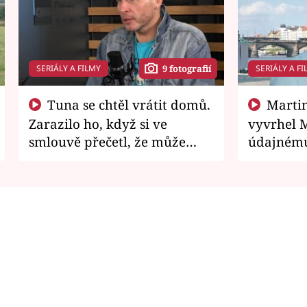
SERIÁLY A FILMY
SERIÁLY A FI
9 fotografií
Tuna se chtěl vrátit domů.
Martin Písařík jako
Zarazilo ho, když si ve
vyvrhel 
smlouvě přečetl, že může
údajnému
zemřít
je v nemil