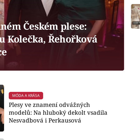
aném Českém plese:
u Kolečka, Řehořková
ce
MÓDA A KRÁSA
Plesy ve znamení odvážných
modelů: Na hluboký dekolt vsadila
Nesvadbová i Perkausová