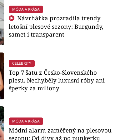
MÓDA A KRÁSA
Návrhářka prozradila trendy
letošní plesové sezony: Burgundy,
samet i transparent
CELEBRITY
Top 7 šatů z Česko-Slovenského
plesu. Nechyběly luxusní róby ani
šperky za miliony
MÓDA A KRÁSA
Módní alarm zaměřený na plesovou
sezonu: Od divy až po punkerku