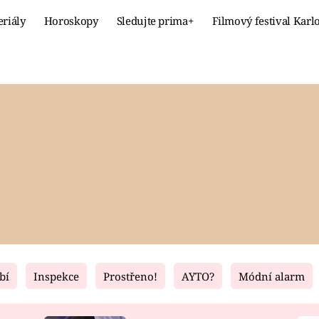
eriály
Horoskopy
Sledujte prima+
Filmový festival Karl
Celebrity
Recept
MÓDA A KRÁSA
HLAVNÍ JÍ
VZTAHY A SEX
SLADKÉ
PRIMA MAMINKA
ZDRAVÉ
bí
Inspekce
Prostřeno!
AYTO?
Módní alarm
Fresh
Living
RECEPTY
BYDLENÍ