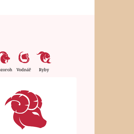
ozoroh
Vodnář
Ryby