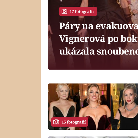
17 fotografií
Páry na evakuov
Vignerová po bok
ukázala snouben
15 fotografií