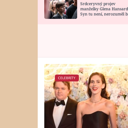
Srdceryvný projev
SNÁŘ
CELEBRITY
manželky Glena Hansard
Syn tu není, nerozuměl b
HOROSKOP NA
VAŘENÍ
tomu, vysvětlila
ROK 2023
CELEBRITY