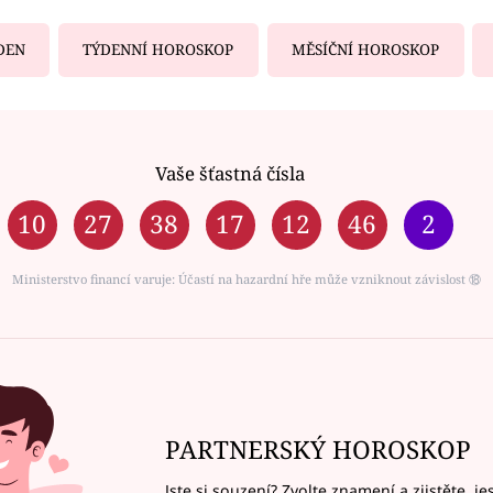
DEN
TÝDENNÍ HOROSKOP
MĚSÍČNÍ HOROSKOP
Vaše šťastná čísla
10
27
38
17
12
46
2
Ministerstvo financí varuje: Účastí na hazardní hře může vzniknout závislost ⑱
PARTNERSKÝ HOROSKOP
Jste si souzení? Zvolte znamení a zjistěte, je