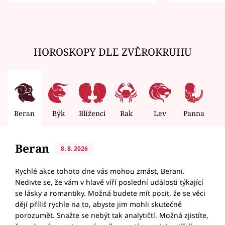
zemřít
HOROSKOPY DLE ZVĚROKRUHU
Beran
Býk
Blíženci
Rak
Lev
Panna
V
Beran
8. 8. 2026
Rychlé akce tohoto dne vás mohou zmást, Berani.
Nedivte se, že vám v hlavě víří poslední události týkající
se lásky a romantiky. Možná budete mít pocit, že se věci
dějí příliš rychle na to, abyste jim mohli skutečně
porozumět. Snažte se nebýt tak analytičtí. Možná zjistíte,