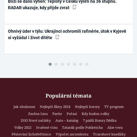
Blíží se další výheň: Teploty v Česku vyletí na 36 stupňů.
RADAR ukazuje, kdy přijde zvrat
Ohnivý úder v týlu: Ukrajinci ochromili rafinérie, útok v Kyjevě
si vyžádal i život dítěte
Populární témata
Jak zhubnout
Nejlepší filmy 2024
Nejlepší horory
TV program
Změna času
Partie
Počasí
Kdy budou volby
ZOO Nové začátky
Auto – katalog
7 pádů Honzy Dědka
Volby 2025
Svařené víno
Tatarák podle Pohlreicha
Aloe vera
Pěstování lichořeřišnice
Výpočet ascendentu
Tvarohové knedlíky