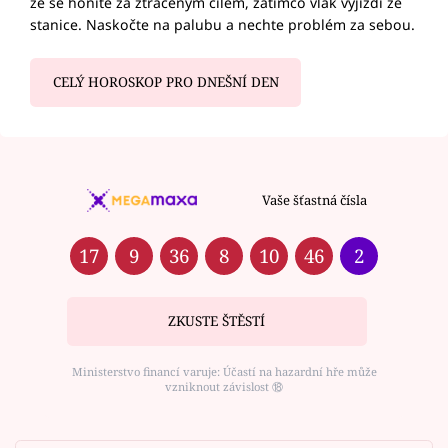
že se honíte za ztraceným cílem, zatímco vlak vyjíždí ze
stanice. Naskočte na palubu a nechte problém za sebou.
CELÝ HOROSKOP PRO DNEŠNÍ DEN
Vaše šťastná čísla
17
9
36
8
10
46
2
ZKUSTE ŠTĚSTÍ
Ministerstvo financí varuje: Účastí na hazardní hře může
vzniknout závislost ⑱