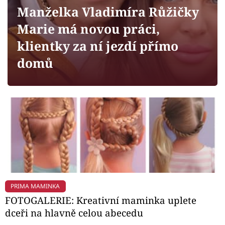
Horoskopy
Manželka Vladimíra Růžičky
Sledujte prima+
Marie má novou práci,
klientky za ní jezdí přímo
Filmový festival Karlovy Vary
domů
Pořady
Mámy sobě
Přihlášení
Sledujte nás
PRIMA MAMINKA
FOTOGALERIE: Kreativní maminka uplete
dceři na hlavně celou abecedu