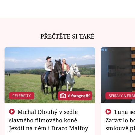
PŘEČTĚTE SI TAKÉ
CELEBRITY
SERIÁLY A FIL
8 fotografií
Michal Dlouhý v sedle
Tuna se chtěl vrátit domů.
slavného filmového koně.
Zarazilo ho
Jezdil na něm i Draco Malfoy
smlouvě př