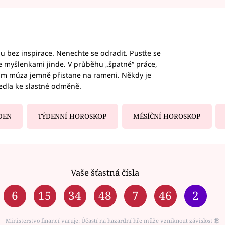
hu bez inspirace. Nenechte se odradit. Pusťte se
te myšlenkami jinde. V průběhu „špatné“ práce,
vám múza jemně přistane na rameni. Někdy je
vedla ke slastné odměně.
DEN
TÝDENNÍ HOROSKOP
MĚSÍČNÍ HOROSKOP
Vaše šťastná čísla
6
15
34
48
7
46
2
Ministerstvo financí varuje: Účastí na hazardní hře může vzniknout závislost ⑱