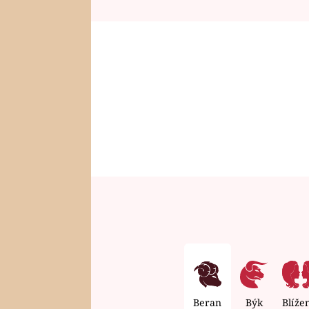
Beran
Býk
Blíže