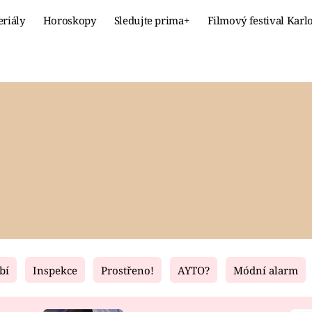
eriály
Horoskopy
Sledujte prima+
Filmový festival Karl
Celebrity
Recept
MÓDA A KRÁSA
HLAVNÍ JÍ
VZTAHY A SEX
SLADKÉ
PRIMA MAMINKA
ZDRAVÉ
bí
Inspekce
Prostřeno!
AYTO?
Módní alarm
Fresh
Living
RECEPTY
BYDLENÍ