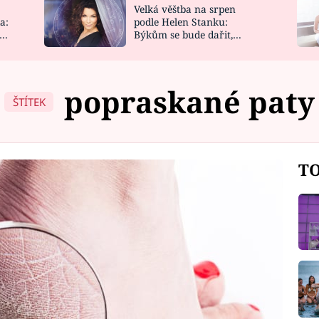
Velká věštba na srpen
NOVINKY
ZAHRADA
a:
podle Helen Stanku:
y
Býkům se bude dařit,
VIDEORECEPTY
DESIGN
Vodnáře čeká jízda
popraskané paty
ŠTÍTEK
TO