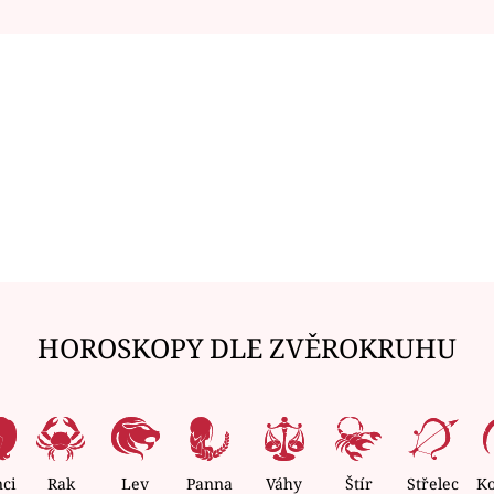
HOROSKOPY DLE ZVĚROKRUHU
nci
Rak
Lev
Panna
Váhy
Štír
Střelec
K