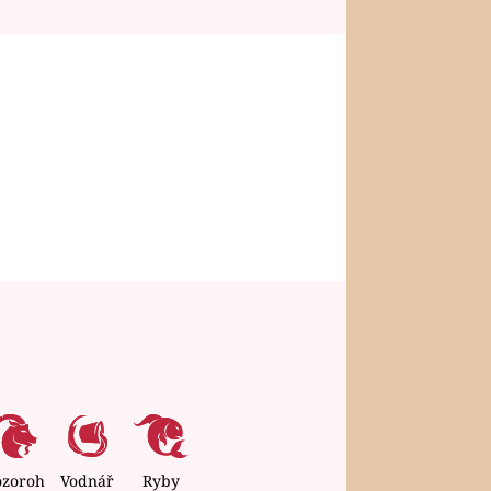
ozoroh
Vodnář
Ryby