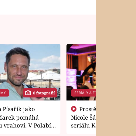
LMY
SERIÁLY A FILMY
8 fotografií
14 f
Prostě si o to řekla! Takhle
Marek pomáhá
Nicole Šáchová získala r
 vrahovi. V Polabí
seriálu Kamarádi
osti