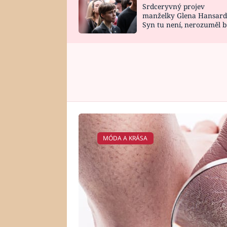
Srdceryvný projev
SNÁŘ
CELEBRITY
manželky Glena Hansard
Syn tu není, nerozuměl b
HOROSKOP NA
VAŘENÍ
tomu, vysvětlila
ROK 2023
MÓDA A KRÁSA