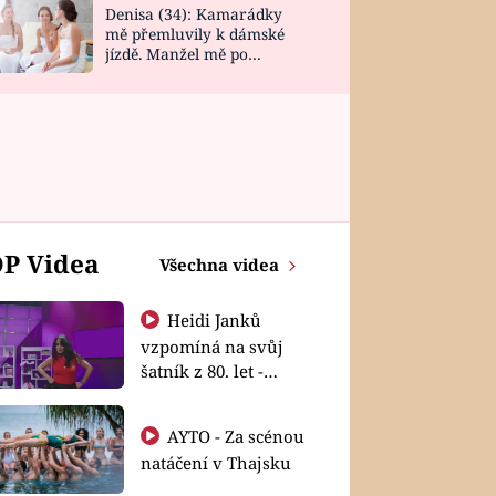
Denisa (34): Kamarádky
mě přemluvily k dámské
jízdě. Manžel mě po
návratu zaskočil
P Videa
Všechna videa
Heidi Janků
vzpomíná na svůj
šatník z 80. let -
Shopaholičky
AYTO - Za scénou
natáčení v Thajsku