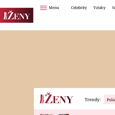
Menu
Celebrity
Vztahy
S
Seriály
Životní styl
ZOO
DIETY A HUBNUTÍ
PROSTŘENO!
CESTOVÁNÍ A
DOVOLENÁ
DUCH
ZDRAVÍ
Trendy:
Pola
Horoskopy
Video
ASTROČLÁNKY
SERIÁLY