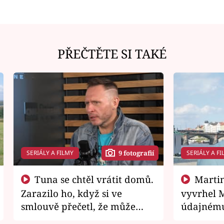
PŘEČTĚTE SI TAKÉ
SERIÁLY A FILMY
SERIÁLY A FI
9 fotografií
Tuna se chtěl vrátit domů.
Martin Písařík jako
Zarazilo ho, když si ve
vyvrhel 
smlouvě přečetl, že může
údajnému
zemřít
je v nemil