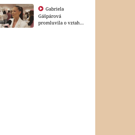
Gabriela
Gášpárová
promluvila o vztahu
a zakládání rodiny