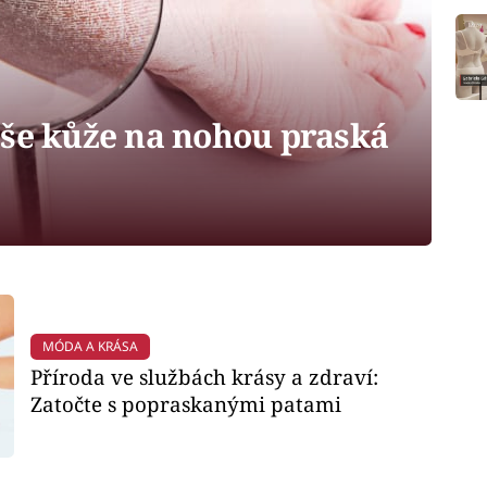
aše kůže na nohou praská
MÓDA A KRÁSA
Příroda ve službách krásy a zdraví:
Zatočte s popraskanými patami