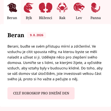
Beran
Býk
Blíženci
Rak
Lev
Panna
V
Beran
9. 8. 2026
Berani, buďte ve svém přístupu mírní a zdrženliví. Ve
vzduchu je cítit spousta něhy, na kterou byste se měli
naladit a užívat si ji. Udělejte něco pro zlepšení svého
domova. Usmiřte se s lidmi, se kterými žijete, a vyčistěte
vzduch, aby vztahy byly v budoucnu klidné. Do toho, aby
se váš domov stal útočištěm, jste investovali velkou část
svého já, proto si ho važte a pečujte o něj.
CELÝ HOROSKOP PRO DNEŠNÍ DEN