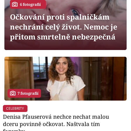
Horoskopy
6 fotografií
Sledujte prima+
Očkování proti spalničkám
nechrání celý život. Nemoc je
Filmový festival Karlovy Vary
přitom smrtelně nebezpečná
Pořady
Mámy sobě
Přihlášení
7 fotografií
Sledujte nás
CELEBRITY
Denisa Pfauserová nechce nechat malou
dceru povinně očkovat. Naštvala tím