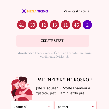
Vaše šťastná čísla
41
39
12
13
11
46
2
ZKUSTE ŠTĚSTÍ
Ministerstvo financí varuje: Účastí na hazardní hře může
vzniknout závislost ⑱
PARTNERSKÝ HOROSKOP
Jste si souzení? Zvolte znamení a
zjistěte, jestli vám hvězdy přejí.