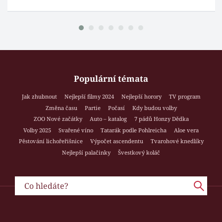
Populární témata
Jak zhubnout
Nejlepší filmy 2024
Nejlepší horory
TV program
Změna času
Partie
Počasí
Kdy budou volby
ZOO Nové začátky
Auto – katalog
7 pádů Honzy Dědka
Volby 2025
Svařené víno
Tatarák podle Pohlreicha
Aloe vera
Pěstování lichořeřišnice
Výpočet ascendentu
Tvarohové knedlíky
Nejlepší palačinky
Švestkový koláč