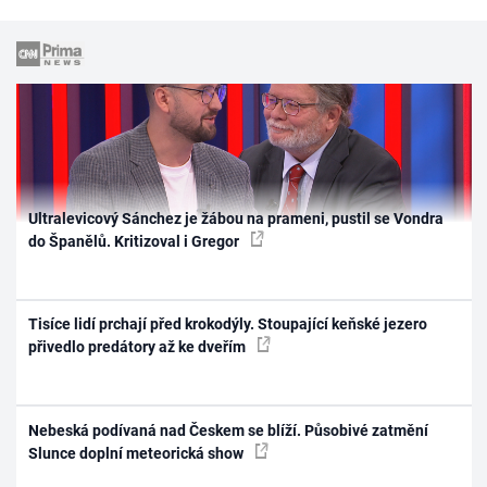
Ultralevicový Sánchez je žábou na prameni, pustil se Vondra
do Španělů. Kritizoval i Gregor
Tisíce lidí prchají před krokodýly. Stoupající keňské jezero
přivedlo predátory až ke dveřím
Nebeská podívaná nad Českem se blíží. Působivé zatmění
Slunce doplní meteorická show