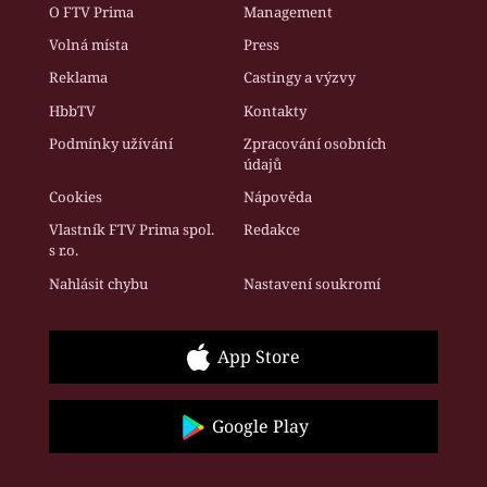
O FTV Prima
Management
Volná místa
Press
Reklama
Castingy a výzvy
HbbTV
Kontakty
Podmínky užívání
Zpracování osobních
údajů
Cookies
Nápověda
Vlastník FTV Prima spol.
Redakce
s r.o.
Nahlásit chybu
Nastavení soukromí
App Store
Google Play