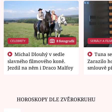
CELEBRITY
SERIÁLY A FIL
8 fotografií
Michal Dlouhý v sedle
Tuna se chtěl vrátit domů.
slavného filmového koně.
Zarazilo ho
Jezdil na něm i Draco Malfoy
smlouvě př
zemřít
HOROSKOPY DLE ZVĚROKRUHU