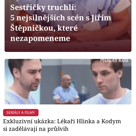
Horoskopy
Sestřičky truchlí:
Sledujte prima+
5 nejsilnějších scén s Jiřím
Štěpničkou, které
Filmový festival Karlovy Vary
nezapomeneme
Pořady
Mámy sobě
Přihlášení
Sledujte nás
SERIÁLY A FILMY
Exkluzivní ukázka: Lékaři Hlinka a Kodym
si zadělávají na průšvih