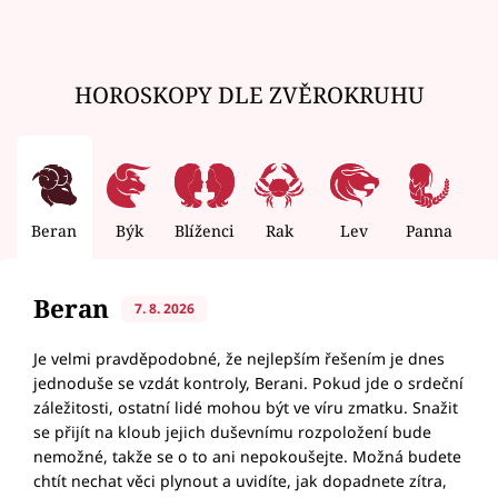
HOROSKOPY DLE ZVĚROKRUHU
Beran
Býk
Blíženci
Rak
Lev
Panna
V
Beran
7. 8. 2026
Je velmi pravděpodobné, že nejlepším řešením je dnes
jednoduše se vzdát kontroly, Berani. Pokud jde o srdeční
záležitosti, ostatní lidé mohou být ve víru zmatku. Snažit
se přijít na kloub jejich duševnímu rozpoložení bude
nemožné, takže se o to ani nepokoušejte. Možná budete
chtít nechat věci plynout a uvidíte, jak dopadnete zítra,