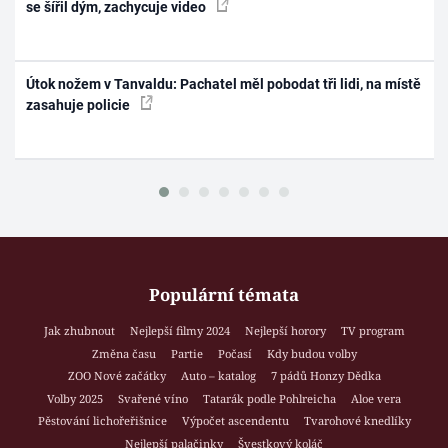
se šířil dým, zachycuje video
Útok nožem v Tanvaldu: Pachatel měl pobodat tři lidi, na místě
zasahuje policie
Populární témata
Jak zhubnout
Nejlepší filmy 2024
Nejlepší horory
TV program
Změna času
Partie
Počasí
Kdy budou volby
ZOO Nové začátky
Auto – katalog
7 pádů Honzy Dědka
Volby 2025
Svařené víno
Tatarák podle Pohlreicha
Aloe vera
Pěstování lichořeřišnice
Výpočet ascendentu
Tvarohové knedlíky
Nejlepší palačinky
Švestkový koláč