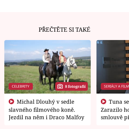
PŘEČTĚTE SI TAKÉ
CELEBRITY
SERIÁLY A FIL
8 fotografií
Michal Dlouhý v sedle
Tuna se chtěl vrátit domů.
slavného filmového koně.
Zarazilo ho
Jezdil na něm i Draco Malfoy
smlouvě př
zemřít