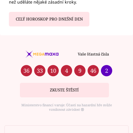
než uděláte nějaké zásadní kroky.
CELÝ HOROSKOP PRO DNEŠNÍ DEN
Vaše šťastná čísla
36
33
10
4
9
46
2
ZKUSTE ŠTĚSTÍ
Ministerstvo financí varuje: Účastí na hazardní hře může
vzniknout závislost ⑱