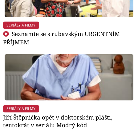
SERIÁLY A FILMY
Seznamte se s rubavským URGENTNÍM
PŘÍJMEM
SERIÁLY A FILMY
Jiří Štěpnička opět v doktorském plášti,
tentokrát v seriálu Modrý kód