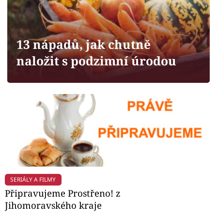
Horoskopy
Sledujte prima+
13 nápadů, jak chutně
Filmový festival Karlovy Vary
naložit s podzimní úrodou
Pořady
Mámy sobě
Přihlášení
Sledujte nás
SERIÁLY A FILMY
Připravujeme Prostřeno! z
Jihomoravského kraje