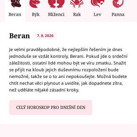
Beran
Býk
Blíženci
Rak
Lev
Panna
V
Beran
7. 8. 2026
Je velmi pravděpodobné, že nejlepším řešením je dnes
jednoduše se vzdát kontroly, Berani. Pokud jde o srdeční
záležitosti, ostatní lidé mohou být ve víru zmatku. Snažit
se přijít na kloub jejich duševnímu rozpoložení bude
nemožné, takže se o to ani nepokoušejte. Možná budete
chtít nechat věci plynout a uvidíte, jak dopadnete zítra,
než uděláte nějaké zásadní kroky.
CELÝ HOROSKOP PRO DNEŠNÍ DEN