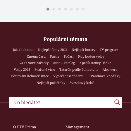
Populární témata
Jak zhubnout
Nejlepší filmy 2024
Nejlepší horory
TV program
Změna času
Partie
Počasí
Kdy budou volby
ZOO Nové začátky
Auto – katalog
7 pádů Honzy Dědka
Volby 2025
Svařené víno
Tatarák podle Pohlreicha
Aloe vera
Pěstování lichořeřišnice
Výpočet ascendentu
Tvarohové knedlíky
Nejlepší palačinky
Švestkový koláč
O FTV Prima
Management