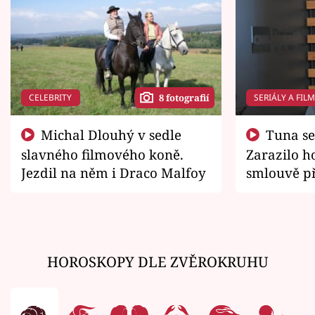
CELEBRITY
SERIÁLY A FIL
8 fotografií
Michal Dlouhý v sedle
Tuna se chtěl vrátit domů.
slavného filmového koně.
Zarazilo ho
Jezdil na něm i Draco Malfoy
smlouvě př
zemřít
HOROSKOPY DLE ZVĚROKRUHU