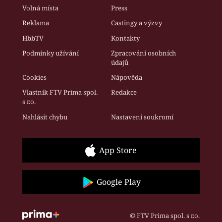
Volná místa
Press
Reklama
Castingy a výzvy
HbbTV
Kontakty
Podmínky užívání
Zpracování osobních
údajů
Cookies
Nápověda
Vlastník FTV Prima spol.
Redakce
s r.o.
Nahlásit chybu
Nastavení soukromí
App Store
Google Play
© FTV Prima spol. s r.o.