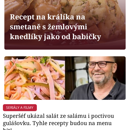
Horoskopy
Sledujte prima+
Recept na králíka na
smetaně s žemlovými
Filmový festival Karlovy Vary
knedlíky jako od babičky
Pořady
Mámy sobě
Přihlášení
Sledujte nás
SERIÁLY A FILMY
Superšéf ukázal salát ze salámu i poctivou
gulášovku. Tyhle recepty budou na menu