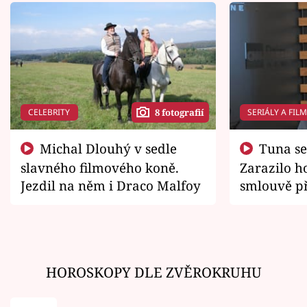
CELEBRITY
SERIÁLY A FIL
8 fotografií
Michal Dlouhý v sedle
Tuna se chtěl vrátit domů.
slavného filmového koně.
Zarazilo ho
Jezdil na něm i Draco Malfoy
smlouvě př
zemřít
HOROSKOPY DLE ZVĚROKRUHU