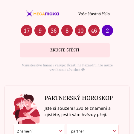
Vaše šťastná čísla
17
9
36
8
10
46
2
ZKUSTE ŠTĚSTÍ
Ministerstvo financí varuje: Účastí na hazardní hře může
vzniknout závislost ⑱
PARTNERSKÝ HOROSKOP
Jste si souzení? Zvolte znamení a
zjistěte, jestli vám hvězdy přejí.