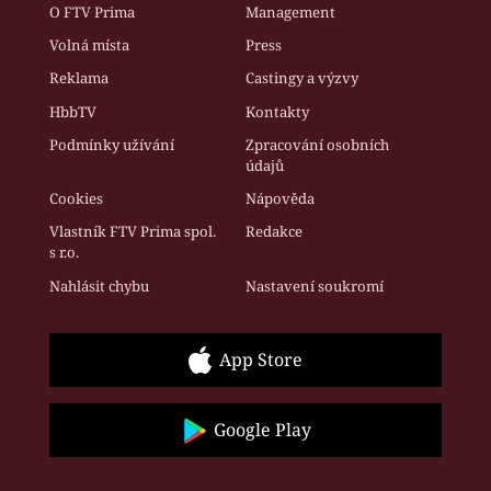
O FTV Prima
Management
Volná místa
Press
Reklama
Castingy a výzvy
HbbTV
Kontakty
Podmínky užívání
Zpracování osobních
údajů
Cookies
Nápověda
Vlastník FTV Prima spol.
Redakce
s r.o.
Nahlásit chybu
Nastavení soukromí
App Store
Google Play