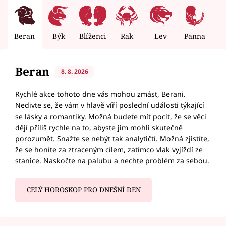
Beran
Býk
Blíženci
Rak
Lev
Panna
V
Beran
8. 8. 2026
Rychlé akce tohoto dne vás mohou zmást, Berani.
Nedivte se, že vám v hlavě víří poslední události týkající
se lásky a romantiky. Možná budete mít pocit, že se věci
dějí příliš rychle na to, abyste jim mohli skutečně
porozumět. Snažte se nebýt tak analytičtí. Možná zjistíte,
že se honíte za ztraceným cílem, zatímco vlak vyjíždí ze
stanice. Naskočte na palubu a nechte problém za sebou.
CELÝ HOROSKOP PRO DNEŠNÍ DEN