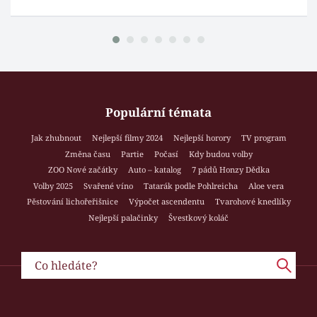
Populární témata
Jak zhubnout
Nejlepší filmy 2024
Nejlepší horory
TV program
Změna času
Partie
Počasí
Kdy budou volby
ZOO Nové začátky
Auto – katalog
7 pádů Honzy Dědka
Volby 2025
Svařené víno
Tatarák podle Pohlreicha
Aloe vera
Pěstování lichořeřišnice
Výpočet ascendentu
Tvarohové knedlíky
Nejlepší palačinky
Švestkový koláč