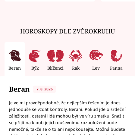
zemřít
HOROSKOPY DLE ZVĚROKRUHU
Beran
Býk
Blíženci
Rak
Lev
Panna
V
Beran
7. 8. 2026
Je velmi pravděpodobné, že nejlepším řešením je dnes
jednoduše se vzdát kontroly, Berani. Pokud jde o srdeční
záležitosti, ostatní lidé mohou být ve víru zmatku. Snažit
se přijít na kloub jejich duševnímu rozpoložení bude
nemožné, takže se o to ani nepokoušejte. Možná budete