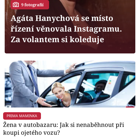
Horoskopy
9 fotografií
Sledujte prima+
Agáta Hanychová se místo
řízení věnovala Instagramu.
Filmový festival Karlovy Vary
Za volantem si koleduje
Pořady
Mámy sobě
Přihlášení
Sledujte nás
PRIMA MAMINKA
Žena v autobazaru: Jak si nenaběhnout při
koupi ojetého vozu?