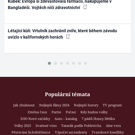
Kubek: Evropa si zdevastovala farmacii, nakupujeme v
Bangladéši. Vojtěch ničí zdravotnictví
Létající kůň: Vrtulník zachránil zvíře, které během závodu
uvízlo v kalifornských horách
Populární témata
Jak zhubnout
Nejlepší filmy 2024
Nejlepší horory
TV program
Změna času
Partie
Počasí
Kdy budou volby
ZOO Nové začátky
Auto – katalog
7 pádů Honzy Dědka
Volby 2025
Svařené víno
Tatarák podle Pohlreicha
Aloe vera
Pěstování lichořeřišnice
Výpočet ascendentu
Tvarohové knedlíky