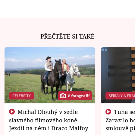
PŘEČTĚTE SI TAKÉ
CELEBRITY
SERIÁLY A FIL
8 fotografií
Michal Dlouhý v sedle
Tuna se chtěl vrátit domů.
slavného filmového koně.
Zarazilo ho
Jezdil na něm i Draco Malfoy
smlouvě př