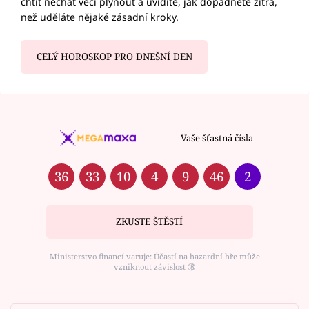
chtít nechat věci plynout a uvidíte, jak dopadnete zítra,
než uděláte nějaké zásadní kroky.
CELÝ HOROSKOP PRO DNEŠNÍ DEN
Vaše šťastná čísla
36
33
10
4
9
46
2
ZKUSTE ŠTĚSTÍ
Ministerstvo financí varuje: Účastí na hazardní hře může
vzniknout závislost ⑱