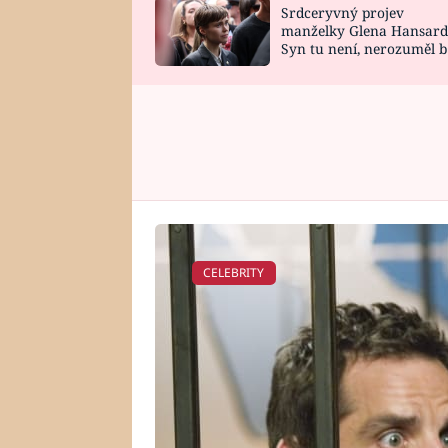
Srdceryvný projev
SNÁŘ
CELEBRITY
manželky Glena Hansard
Syn tu není, nerozuměl b
HOROSKOP NA
VAŘENÍ
tomu, vysvětlila
ROK 2023
CELEBRITY