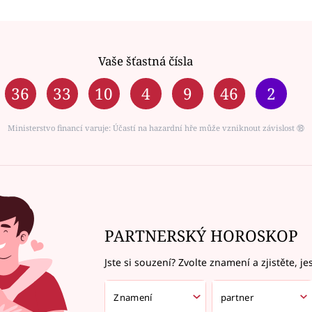
Vaše šťastná čísla
36
33
10
4
9
46
2
Ministerstvo financí varuje: Účastí na hazardní hře může vzniknout závislost ⑱
PARTNERSKÝ HOROSKOP
Jste si souzení? Zvolte znamení a zjistěte, je