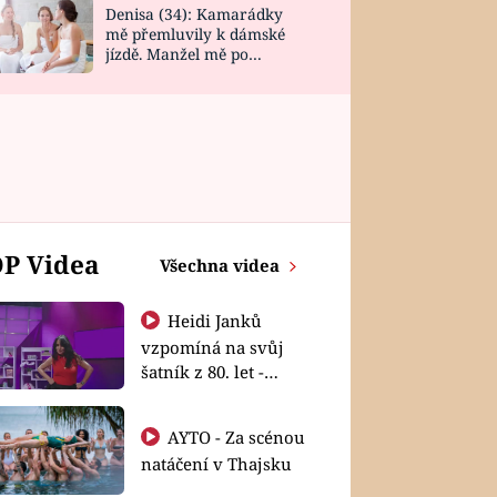
Denisa (34): Kamarádky
mě přemluvily k dámské
jízdě. Manžel mě po
návratu zaskočil
P Videa
Všechna videa
Heidi Janků
vzpomíná na svůj
šatník z 80. let -
Shopaholičky
AYTO - Za scénou
natáčení v Thajsku