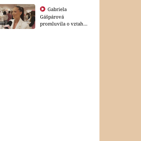
Gabriela
Gášpárová
promluvila o vztahu
a zakládání rodiny