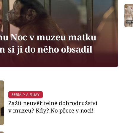
lmu Noc v muzeu matku
 si ji do něho obsadil
SERIÁLY A FILMY
Zažít neuvěřitelné dobrodružství
v muzeu? Kdy? No přece v noci!