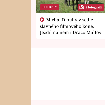
CELEBRITY
8 fotografií
Michal Dlouhý v sedle
slavného filmového koně.
Jezdil na něm i Draco Malfoy