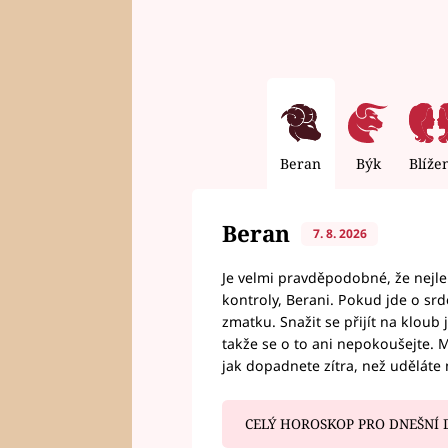
Beran
Býk
Blíže
Beran
7. 8. 2026
Je velmi pravděpodobné, že nejl
kontroly, Berani. Pokud jde o srde
zmatku. Snažit se přijít na klou
takže se o to ani nepokoušejte. M
jak dopadnete zítra, než uděláte 
CELÝ HOROSKOP PRO DNEŠNÍ 