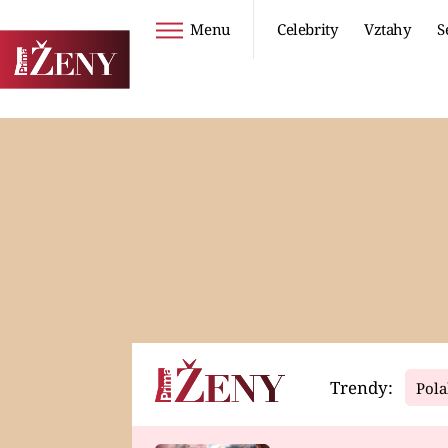
Menu
Celebrity
Vztahy
S
Seriály
Životní styl
ZOO
DIETY A HUBNUTÍ
PROSTŘENO!
CESTOVÁNÍ A
DOVOLENÁ
DUCH
ZDRAVÍ
Trendy:
Pola
Horoskopy
Video
ASTROČLÁNKY
SERIÁLY