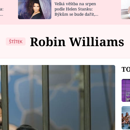
Velká věštba na srpen
NOVINKY
ZAHRADA
a:
podle Helen Stanku:
y
Býkům se bude dařit,
VIDEORECEPTY
DESIGN
Vodnáře čeká jízda
Robin Williams
ŠTÍTEK
TO