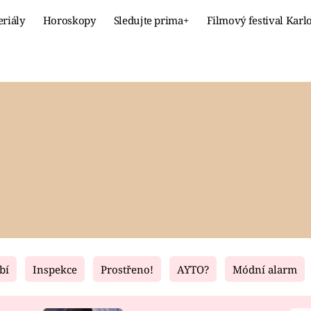
eriály
Horoskopy
Sledujte prima+
Filmový festival Karl
Celebrity
Recept
MÓDA A KRÁSA
HLAVNÍ JÍ
VZTAHY A SEX
SLADKÉ
PRIMA MAMINKA
ZDRAVÉ
bí
Inspekce
Prostřeno!
AYTO?
Módní alarm
Fresh
Living
RECEPTY
BYDLENÍ