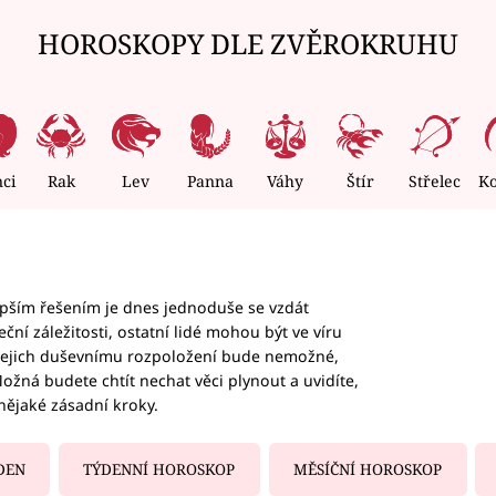
HOROSKOPY DLE ZVĚROKRUHU
nci
Rak
Lev
Panna
Váhy
Štír
Střelec
K
epším řešením je dnes jednoduše se vzdát
ční záležitosti, ostatní lidé mohou být ve víru
b jejich duševnímu rozpoložení bude nemožné,
ožná budete chtít nechat věci plynout a uvidíte,
nějaké zásadní kroky.
DEN
TÝDENNÍ HOROSKOP
MĚSÍČNÍ HOROSKOP