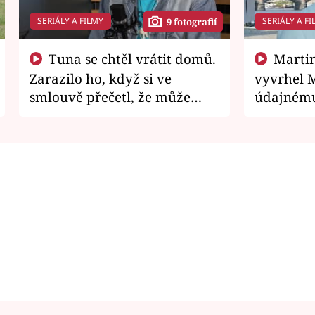
SERIÁLY A FILMY
SERIÁLY A FI
9 fotografií
Tuna se chtěl vrátit domů.
Martin Písařík jako
Zarazilo ho, když si ve
vyvrhel 
smlouvě přečetl, že může
údajnému
zemřít
je v nemil