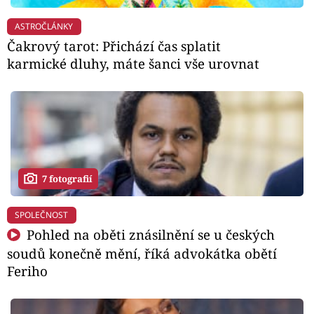
ASTROČLÁNKY
Čakrový tarot: Přichází čas splatit
karmické dluhy, máte šanci vše urovnat
7 fotografií
SPOLEČNOST
Pohled na oběti znásilnění se u českých
soudů konečně mění, říká advokátka obětí
Feriho