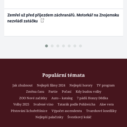
Zemřel už před příjezdem záchranářů. Motorkář na Znojemsku
nezvládl zatáčku
Populární témata
Jak zhubnout
Nejlepší filmy 2024
Nejlepší horory
TV program
Změna času
Partie
Počasí
Kdy budou volby
ZOO Nové začátky
Auto – katalog
7 pádů Honzy Dědka
Volby 2025
Svařené víno
Tatarák podle Pohlreicha
Aloe vera
Pěstování lichořeřišnice
Výpočet ascendentu
Tvarohové knedlíky
Nejlepší palačinky
Švestkový koláč