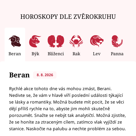
HOROSKOPY DLE ZVĚROKRUHU
Beran
Býk
Blíženci
Rak
Lev
Panna
V
Beran
8. 8. 2026
Rychlé akce tohoto dne vás mohou zmást, Berani.
Nedivte se, že vám v hlavě víří poslední události týkající
se lásky a romantiky. Možná budete mít pocit, že se věci
dějí příliš rychle na to, abyste jim mohli skutečně
porozumět. Snažte se nebýt tak analytičtí. Možná zjistíte,
že se honíte za ztraceným cílem, zatímco vlak vyjíždí ze
stanice. Naskočte na palubu a nechte problém za sebou.