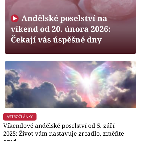
Horoskopy
Sledujte prima+
Andělské poselství na
víkend od 20. února 2026:
Filmový festival Karlovy Vary
Čekají vás úspěšné dny
Pořady
Mámy sobě
Přihlášení
Sledujte nás
ASTROČLÁNKY
Víkendové andělské poselství od 5. září
2025: Život vám nastavuje zrcadlo, změňte