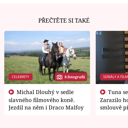
PŘEČTĚTE SI TAKÉ
CELEBRITY
SERIÁLY A FIL
8 fotografií
Michal Dlouhý v sedle
Tuna se chtěl vrátit domů.
slavného filmového koně.
Zarazilo ho
Jezdil na něm i Draco Malfoy
smlouvě př
zemřít