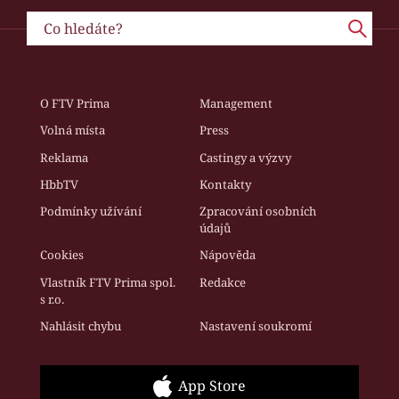
O FTV Prima
Management
Volná místa
Press
Reklama
Castingy a výzvy
HbbTV
Kontakty
Podmínky užívání
Zpracování osobních
údajů
Cookies
Nápověda
Vlastník FTV Prima spol.
Redakce
s r.o.
Nahlásit chybu
Nastavení soukromí
App Store