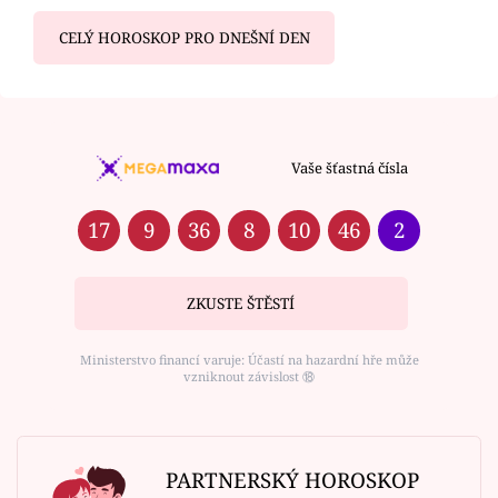
CELÝ HOROSKOP PRO DNEŠNÍ DEN
Vaše šťastná čísla
17
9
36
8
10
46
2
ZKUSTE ŠTĚSTÍ
Ministerstvo financí varuje: Účastí na hazardní hře může
vzniknout závislost ⑱
PARTNERSKÝ HOROSKOP