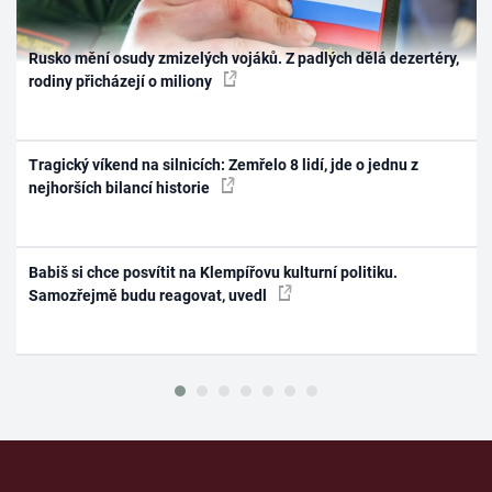
Rusko mění osudy zmizelých vojáků. Z padlých dělá dezertéry,
rodiny přicházejí o miliony
Tragický víkend na silnicích: Zemřelo 8 lidí, jde o jednu z
nejhorších bilancí historie
Babiš si chce posvítit na Klempířovu kulturní politiku.
Samozřejmě budu reagovat, uvedl