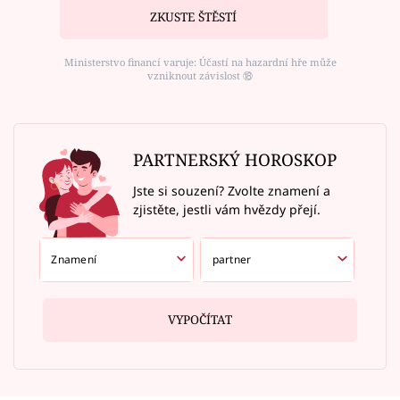
ZKUSTE ŠTĚSTÍ
Ministerstvo financí varuje: Účastí na hazardní hře může
vzniknout závislost ⑱
PARTNERSKÝ HOROSKOP
Jste si souzení? Zvolte znamení a
zjistěte, jestli vám hvězdy přejí.
VYPOČÍTAT