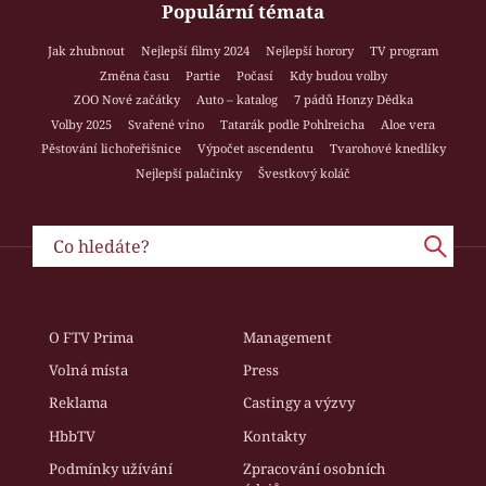
Populární témata
Jak zhubnout
Nejlepší filmy 2024
Nejlepší horory
TV program
Změna času
Partie
Počasí
Kdy budou volby
ZOO Nové začátky
Auto – katalog
7 pádů Honzy Dědka
Volby 2025
Svařené víno
Tatarák podle Pohlreicha
Aloe vera
Pěstování lichořeřišnice
Výpočet ascendentu
Tvarohové knedlíky
Nejlepší palačinky
Švestkový koláč
O FTV Prima
Management
Volná místa
Press
Reklama
Castingy a výzvy
HbbTV
Kontakty
Podmínky užívání
Zpracování osobních