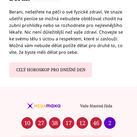
Berani, nešetřete na péči o své fyzické zdraví. Ve snaze
ušetřit peníze se možná nebudete obtěžovat chodit na
zubní prohlídky nebo se rozhodnete pro nejlevnějšího
lékaře. Nic není důležitější než vaše zdraví. Chovejte se
ke svému tělu s úctou a respektem, které si zaslouží.
Možná vám nebude dělat potíže dělat pro druhé to, co
víte, že byste měli dělat pro sebe.
CELÝ HOROSKOP PRO DNEŠNÍ DEN
Vaše šťastná čísla
10
27
38
17
12
46
2