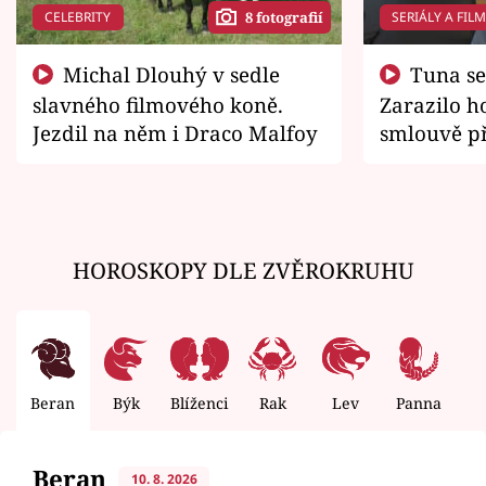
CELEBRITY
SERIÁLY A FIL
8 fotografií
Michal Dlouhý v sedle
Tuna se chtěl vrátit domů.
slavného filmového koně.
Zarazilo ho
Jezdil na něm i Draco Malfoy
smlouvě př
zemřít
HOROSKOPY DLE ZVĚROKRUHU
Beran
Býk
Blíženci
Rak
Lev
Panna
V
Beran
10. 8. 2026