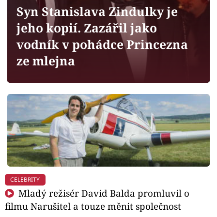
Horoskopy
Syn Stanislava Zindulky je
Sledujte prima+
jeho kopií. Zazářil jako
vodník v pohádce Princezna
Filmový festival Karlovy Vary
ze mlejna
Pořady
Mámy sobě
Přihlášení
Sledujte nás
CELEBRITY
Mladý režisér David Balda promluvil o
filmu Narušitel a touze měnit společnost