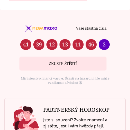
Vaše šťastná čísla
41
39
12
13
11
46
2
ZKUSTE ŠTĚSTÍ
Ministerstvo financí varuje: Účastí na hazardní hře může
vzniknout závislost ⑱
PARTNERSKÝ HOROSKOP
Jste si souzení? Zvolte znamení a
zjistěte, jestli vám hvězdy přejí.