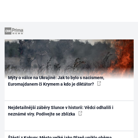
Mýty o válce na Ukrajině: Jak to bylo s nacismem,
Euromajdanem či Krymem a kdo je diktátor?
Nejdetailnější záběry Slunce v historii: Vědci odhalili i
neznámé víry. Podívejte se zblízka
Štěstí z Kokury: Město velké jako Plzeň uniklo oběma