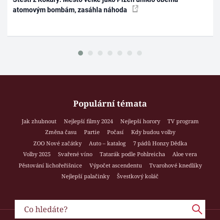
atomovým bombám, zasáhla náhoda
Populární témata
Jak zhubnout
Nejlepší filmy 2024
Nejlepší horory
TV program
Změna času
Partie
Počasí
Kdy budou volby
ZOO Nové začátky
Auto – katalog
7 pádů Honzy Dědka
Volby 2025
Svařené víno
Tatarák podle Pohlreicha
Aloe vera
Pěstování lichořeřišnice
Výpočet ascendentu
Tvarohové knedlíky
Nejlepší palačinky
Švestkový koláč