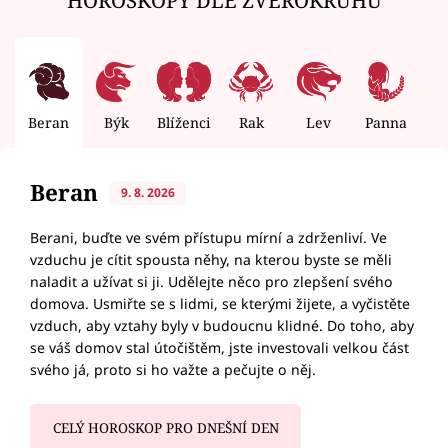
Beran
Býk
Blíženci
Rak
Lev
Panna
V
Beran
9. 8. 2026
Berani, buďte ve svém přístupu mírní a zdrženliví. Ve
vzduchu je cítit spousta něhy, na kterou byste se měli
naladit a užívat si ji. Udělejte něco pro zlepšení svého
domova. Usmiřte se s lidmi, se kterými žijete, a vyčistěte
vzduch, aby vztahy byly v budoucnu klidné. Do toho, aby
se váš domov stal útočištěm, jste investovali velkou část
svého já, proto si ho važte a pečujte o něj.
CELÝ HOROSKOP PRO DNEŠNÍ DEN