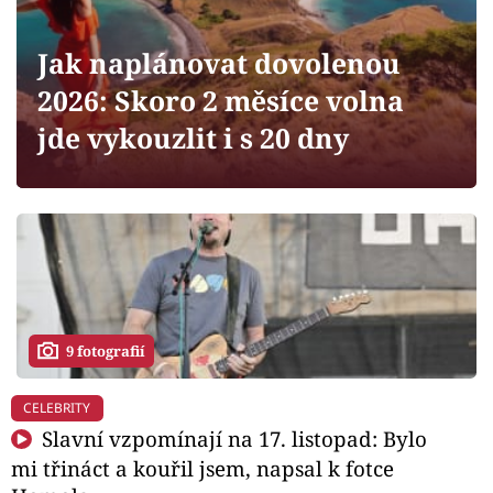
Horoskopy
Sledujte prima+
Jak naplánovat dovolenou
2026: Skoro 2 měsíce volna
Filmový festival Karlovy Vary
jde vykouzlit i s 20 dny
Pořady
Mámy sobě
Přihlášení
9 fotografií
Sledujte nás
CELEBRITY
Slavní vzpomínají na 17. listopad: Bylo
mi třináct a kouřil jsem, napsal k fotce