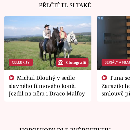
PŘEČTĚTE SI TAKÉ
CELEBRITY
SERIÁLY A FIL
8 fotografií
Michal Dlouhý v sedle
Tuna se chtěl vrátit domů.
slavného filmového koně.
Zarazilo ho
Jezdil na něm i Draco Malfoy
smlouvě př
zemřít
HOROSKOPY DLE ZVĚROKRUHU