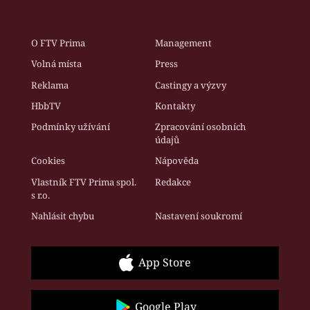
O FTV Prima
Management
Volná místa
Press
Reklama
Castingy a výzvy
HbbTV
Kontakty
Podmínky užívání
Zpracování osobních
údajů
Cookies
Nápověda
Vlastník FTV Prima spol.
Redakce
s r.o.
Nahlásit chybu
Nastavení soukromí
App Store
Google Play