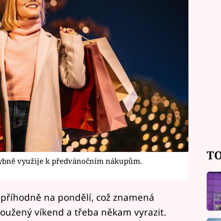
TO
chybně využije k předvánočním nákupům.
mi příhodně na pondělí, což znamená
dloužený víkend a třeba někam vyrazit.