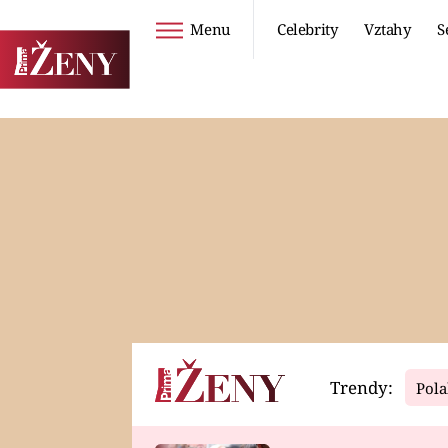
Menu
Celebrity
Vztahy
S
Seriály
Životní styl
ZOO
DIETY A HUBNUTÍ
PROSTŘENO!
CESTOVÁNÍ A
DOVOLENÁ
DUCH
ZDRAVÍ
Trendy:
Pola
Horoskopy
Video
ASTROČLÁNKY
SERIÁLY