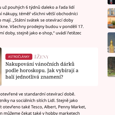
 už pouhých 6 týdnů daleko a řada lidí
í nákupy, téměř všichni větší obchodníci
 mají. „Státní svátek se otevírací doby
tkne. Všechny prodejny budou v pondělí 17.
í doby, stejně jako e-shop,“ uvádí řetězec
ASTROČLÁNKY
Nakupování vánočních dárků
podle horoskopu. Jak vybírají a
balí jednotlivá znamení?
otevřené ve standardní otevírací době.
níky na sociálních sítích Lidl. Stejně jako
ít otevřeno také Tesco, Albert, Penny Market,
án můžeme čekat také v hobby marketech