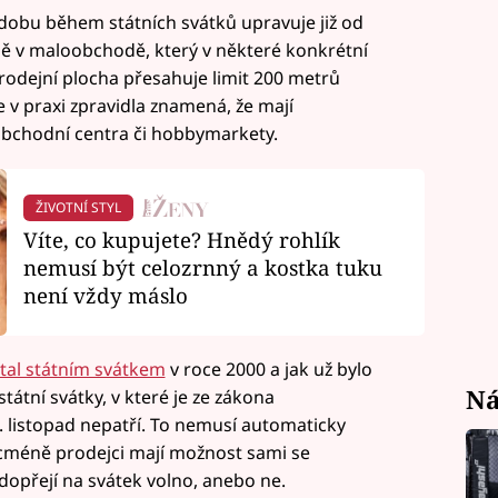
 dobu během státních svátků upravuje již od
ě v maloobchodě, který v některé konkrétní
rodejní plocha přesahuje limit 200 metrů
e v praxi zpravidla znamená, že mají
obchodní centra či hobbymarkety.
ŽIVOTNÍ STYL
Víte, co kupujete? Hnědý rohlík
nemusí být celozrnný a kostka tuku
není vždy máslo
tal státním svátkem
v roce 2000 a jak už bylo
Ná
tátní svátky, v které je ze zákona
 listopad nepatří. To nemusí automaticky
cméně prodejci mají možnost sami se
přejí na svátek volno, anebo ne.