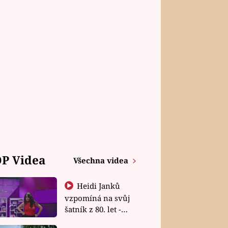
P Videa
Všechna videa
Heidi Janků
vzpomíná na svůj
šatník z 80. let -
Shopaholičky