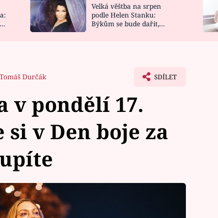
Velká věštba na srpen
NOVINKY
ZAHRADA
a:
podle Helen Stanku:
y
Býkům se bude dařit,
VIDEORECEPTY
DESIGN
Vodnáře čeká jízda
Tomáš Durčák
SDÍLET
a v pondělí 17.
 si v Den boje za
upíte