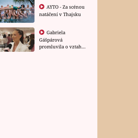
AYTO - Za scénou
natáčení v Thajsku
Gabriela
Gášpárová
promluvila o vztahu
a zakládání rodiny