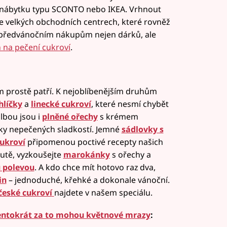
 nábytku typu SCONTO nebo IKEA. Vrhnout
ve velkých obchodních centrech, které rovněž
e k předvánočním nákupům nejen dárků, ale
 na pečení cukroví
.
m prostě patří. K nejoblíbenějším druhům
hlíčky
a
linecké cukroví
, které nesmí chybět
lbou jsou i
plněné ořechy
s krémem
níky nepečených sladkostí. Jemné
sádlovky s
ukroví
připomenou poctivé recepty našich
hutě, vyzkoušejte
marokánky
s ořechy a
u polevou
. A kdo chce mít hotovo raz dva,
in
– jednoduché, křehké a dokonale vánoční.
 české cukroví
najdete v našem speciálu.
Tentokrát za to mohou květnové mrazy
: