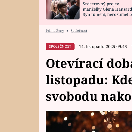
Srdceryvný projev
SNÁŘ
CELEBRITY
manželky Glena Hansard
Syn tu není, nerozuměl b
HOROSKOP NA
VAŘENÍ
tomu, vysvětlila
ROK 2023
Prima Ženy
■
Společnost
14. listopadu 2025 09:45
SPOLEČNOST
Otevírací dob
listopadu: Kde
svobodu nako