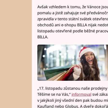
Avšak vzhledem k tomu, že Vánoce jsou
pomalu a jistě zahajuje své předvánočn
zpravidla v tento státní svátek otevřeno
obchodů ani e-shopu BILLA nijak nedo
listopadu otevřené podle běžné pracovn
BILLA.
„17. listopadu zůstanou naše prodejny 
Těšíme se na Vás,“
informoval
své zákaz
v jakýkoli jiný všední den pak budou m
Kaufland nebo Globus. A dveře dokoř