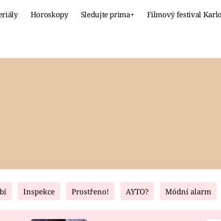
eriály
Horoskopy
Sledujte prima+
Filmový festival Karl
Celebrity
Recept
MÓDA A KRÁSA
HLAVNÍ JÍ
VZTAHY A SEX
SLADKÉ
PRIMA MAMINKA
ZDRAVÉ
bí
Inspekce
Prostřeno!
AYTO?
Módní alarm
Fresh
Living
RECEPTY
BYDLENÍ