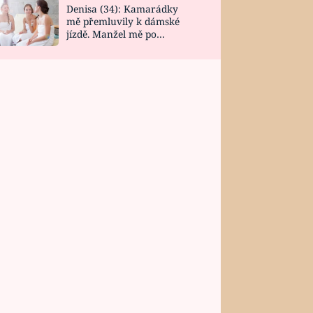
Denisa (34): Kamarádky
mě přemluvily k dámské
jízdě. Manžel mě po
návratu zaskočil