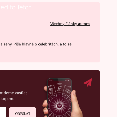
led to fetch
Všechny články autora
ženy. Píše hlavně o celebritách, a to ze
budeme zasílat
oskopem.
ODESLAT