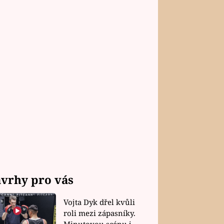
vrhy pro vás
Vojta Dyk dřel kvůli
roli mezi zápasníky.
Minutovou scénu jel