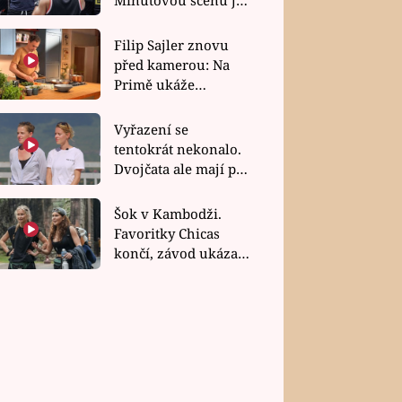
bez dubla
Filip Sajler znovu
před kamerou: Na
Primě ukáže
poctivou kuchyni i
rychlé recepty
Vyřazení se
tentokrát nekonalo.
Dvojčata ale mají po
uzavření třetí etapy
závodu nůž na krku
Šok v Kambodži.
Favoritky Chicas
končí, závod ukázal
svou nejtvrdší tvář