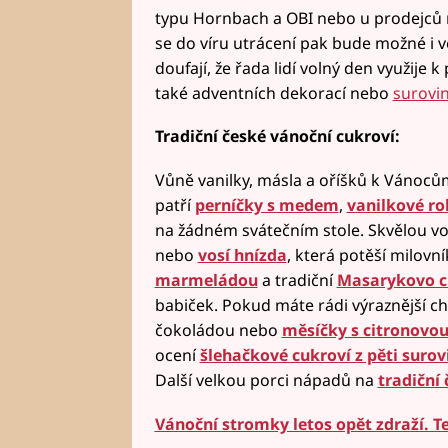
typu Hornbach a OBI nebo u prodejců
se do víru utrácení pak bude možné i 
doufají, že řada lidí volný den využij
také adventních dekorací nebo
surovin
Tradiční české vánoční cukroví:
Vůně vanilky, másla a oříšků k Vánoců
patří
perníčky s medem
,
vanilkové ro
na žádném svátečním stole. Skvělou vo
nebo
vosí hnízda
, která potěší milov
marmeládou
a tradiční
Masarykovo c
babiček. Pokud máte rádi výraznější c
čokoládou nebo
měsíčky s citronovo
ocení
šlehačkové cukroví z pěti surov
Další velkou porci nápadů na
tradiční
Vánoční stromky letos opět zdraží. 