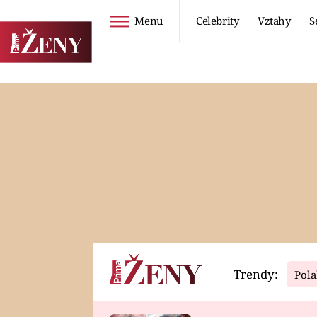
Menu
Celebrity
Vztahy
S
Seriály
Životní styl
ZOO
DIETY A HUBNUTÍ
PROSTŘENO!
CESTOVÁNÍ A
DOVOLENÁ
DUCH
ZDRAVÍ
Trendy:
Pola
Horoskopy
Video
ASTROČLÁNKY
SERIÁLY