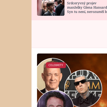
Srdceryvný projev
SNÁŘ
CELEBRITY
manželky Glena Hansard
Syn tu není, nerozuměl b
HOROSKOP NA
VAŘENÍ
tomu, vysvětlila
ROK 2023
CELEBRITY