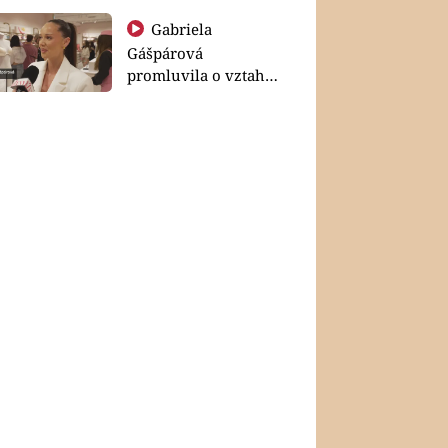
Gabriela
Gášpárová
promluvila o vztahu
a zakládání rodiny