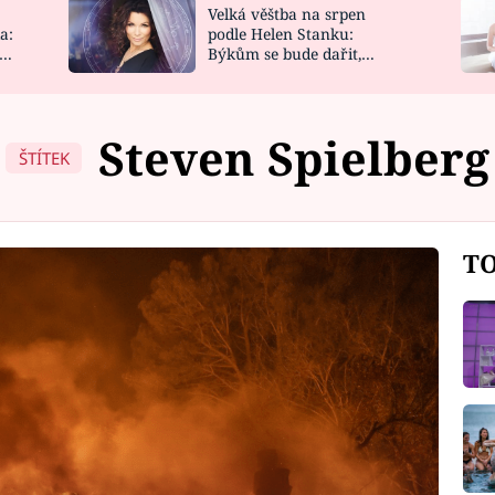
Velká věštba na srpen
NOVINKY
ZAHRADA
a:
podle Helen Stanku:
y
Býkům se bude dařit,
VIDEORECEPTY
DESIGN
Vodnáře čeká jízda
Steven Spielberg
ŠTÍTEK
TO