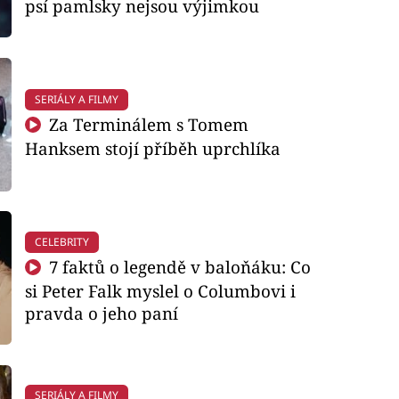
psí pamlsky nejsou výjimkou
SERIÁLY A FILMY
Za Terminálem s Tomem
Hanksem stojí příběh uprchlíka
CELEBRITY
7 faktů o legendě v baloňáku: Co
si Peter Falk myslel o Columbovi i
pravda o jeho paní
SERIÁLY A FILMY