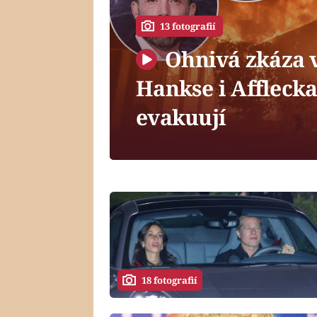
13 fotografií
Ohnivá zkáza 
Hankse i Afflecka
evakuují
18 fotografií