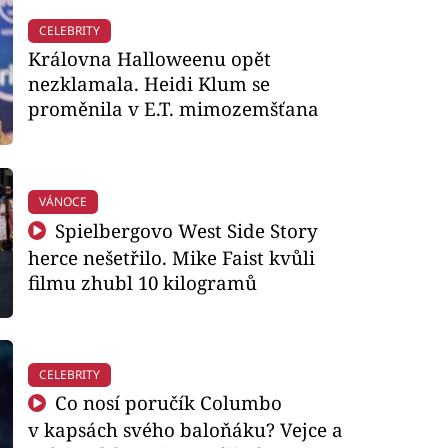
CELEBRITY
Královna Halloweenu opět
nezklamala. Heidi Klum se
proměnila v E.T. mimozemšťana
VÁNOCE
Spielbergovo West Side Story
herce nešetřilo. Mike Faist kvůli
filmu zhubl 10 kilogramů
CELEBRITY
Co nosí poručík Columbo
v kapsách svého baloňáku? Vejce a