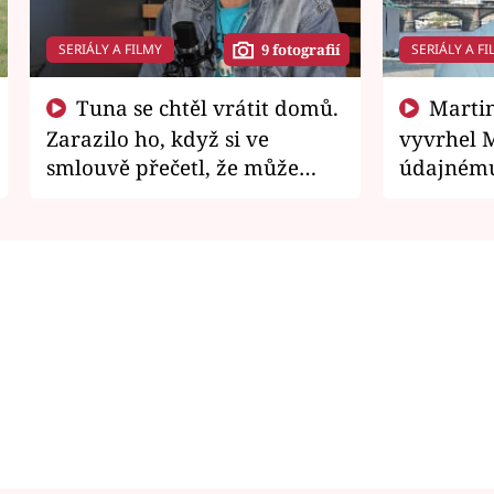
SERIÁLY A FILMY
SERIÁLY A FI
9 fotografií
Tuna se chtěl vrátit domů.
Martin Písařík jako
Zarazilo ho, když si ve
vyvrhel 
smlouvě přečetl, že může
údajnému
zemřít
je v nemil