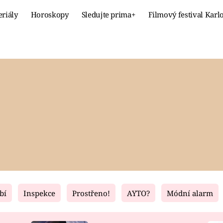
eriály
Horoskopy
Sledujte prima+
Filmový festival Karl
Celebrity
Recept
MÓDA A KRÁSA
HLAVNÍ JÍ
VZTAHY A SEX
SLADKÉ
PRIMA MAMINKA
ZDRAVÉ
bí
Inspekce
Prostřeno!
AYTO?
Módní alarm
Fresh
Living
RECEPTY
BYDLENÍ