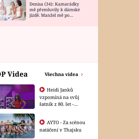
Denisa (34): Kamarádky
mě přemluvily k dámské
jízdě. Manžel mě po
návratu zaskočil
P Videa
Všechna videa
Heidi Janků
vzpomíná na svůj
šatník z 80. let -
Shopaholičky
AYTO - Za scénou
natáčení v Thajsku