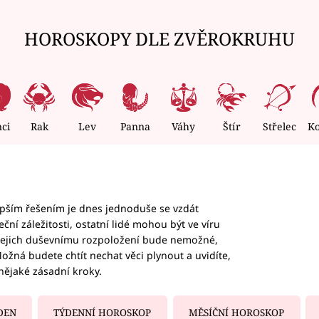
HOROSKOPY DLE ZVĚROKRUHU
nci
Rak
Lev
Panna
Váhy
Štír
Střelec
K
epším řešením je dnes jednoduše se vzdát
ční záležitosti, ostatní lidé mohou být ve víru
b jejich duševnímu rozpoložení bude nemožné,
ožná budete chtít nechat věci plynout a uvidíte,
nějaké zásadní kroky.
DEN
TÝDENNÍ HOROSKOP
MĚSÍČNÍ HOROSKOP