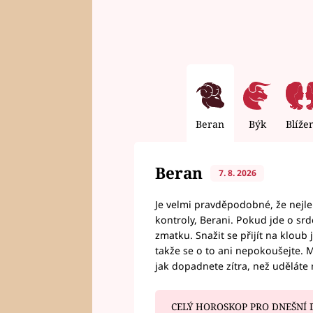
Beran
Býk
Blíže
Beran
7. 8. 2026
Je velmi pravděpodobné, že nejl
kontroly, Berani. Pokud jde o srde
zmatku. Snažit se přijít na klou
takže se o to ani nepokoušejte. M
jak dopadnete zítra, než uděláte 
CELÝ HOROSKOP PRO DNEŠNÍ 