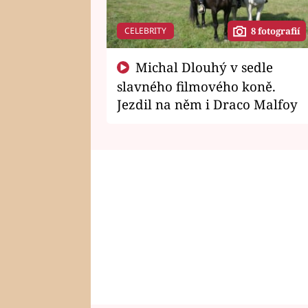
CELEBRITY
8 fotografií
Michal Dlouhý v sedle
slavného filmového koně.
Jezdil na něm i Draco Malfoy