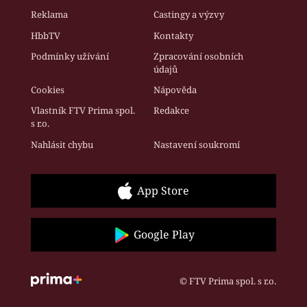
Reklama
Castingy a výzvy
HbbTV
Kontakty
Podmínky užívání
Zpracování osobních
údajů
Cookies
Nápověda
Vlastník FTV Prima spol.
Redakce
s r.o.
Nahlásit chybu
Nastavení soukromí
App Store
Google Play
© FTV Prima spol. s r.o.