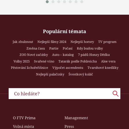
Populární témata
Jak zhubnout
Nejlepší filmy 2024
Nejlepší horory
TV program
Změna času
Partie
Počasí
Kdy budou volby
ZOO Nové začátky
Auto – katalog
7 pádů Honzy Dědka
Volby 2025
Svařené víno
Tatarák podle Pohlreicha
Aloe vera
Pěstování lichořeřišnice
Výpočet ascendentu
Tvarohové knedlíky
Nejlepší palačinky
Švestkový koláč
O FTV Prima
Management
Volná místa
Press