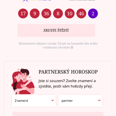
17
9
36
8
10
46
2
ZKUSTE ŠTĚSTÍ
Ministerstvo financí varuje: Účastí na hazardní hře může
vzniknout závislost ⑱
PARTNERSKÝ HOROSKOP
Jste si souzení? Zvolte znamení a
zjistěte, jestli vám hvězdy přejí.