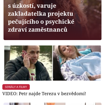
Horoskopy
s úzkostí, varuje
Sledujte prima+
zakladatelka projektu
pečujícího o psychické
Filmový festival Karlovy Vary
zdraví zaměstnanců
Pořady
Mámy sobě
Přihlášení
Sledujte nás
SERIÁLY A FILMY
VIDEO: Petr najde Terezu v bezvědomí!