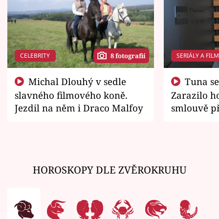
CELEBRITY
SERIÁLY A FIL
8 fotografií
Michal Dlouhý v sedle
Tuna se chtěl vrátit domů.
slavného filmového koně.
Zarazilo ho
Jezdil na něm i Draco Malfoy
smlouvě př
zemřít
HOROSKOPY DLE ZVĚROKRUHU