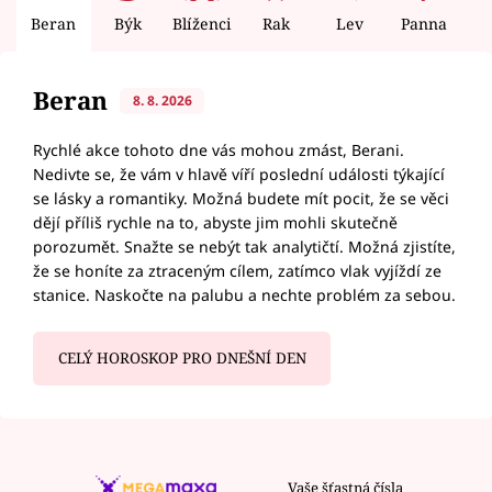
Beran
Býk
Blíženci
Rak
Lev
Panna
V
Beran
8. 8. 2026
Rychlé akce tohoto dne vás mohou zmást, Berani.
Nedivte se, že vám v hlavě víří poslední události týkající
se lásky a romantiky. Možná budete mít pocit, že se věci
dějí příliš rychle na to, abyste jim mohli skutečně
porozumět. Snažte se nebýt tak analytičtí. Možná zjistíte,
že se honíte za ztraceným cílem, zatímco vlak vyjíždí ze
stanice. Naskočte na palubu a nechte problém za sebou.
CELÝ HOROSKOP PRO DNEŠNÍ DEN
Vaše šťastná čísla