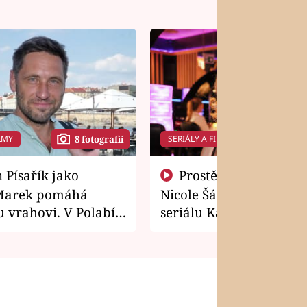
LMY
SERIÁLY A FILMY
8 fotografií
14 f
Prostě si o to řekla! Takhle
Marek pomáhá
Nicole Šáchová získala r
 vrahovi. V Polabí
seriálu Kamarádi
osti