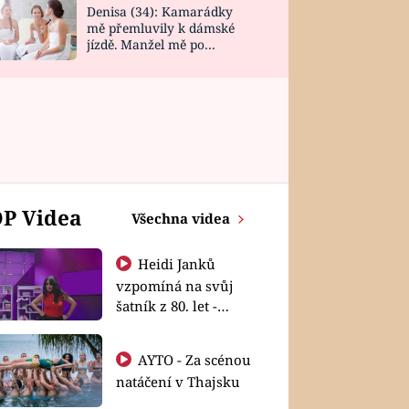
Denisa (34): Kamarádky
mě přemluvily k dámské
jízdě. Manžel mě po
návratu zaskočil
P Videa
Všechna videa
Heidi Janků
vzpomíná na svůj
šatník z 80. let -
Shopaholičky
AYTO - Za scénou
natáčení v Thajsku