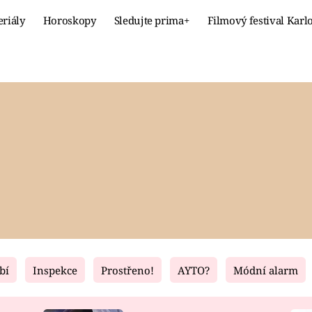
eriály
Horoskopy
Sledujte prima+
Filmový festival Karl
Celebrity
Recept
MÓDA A KRÁSA
HLAVNÍ JÍ
VZTAHY A SEX
SLADKÉ
PRIMA MAMINKA
ZDRAVÉ
bí
Inspekce
Prostřeno!
AYTO?
Módní alarm
Fresh
Living
RECEPTY
BYDLENÍ