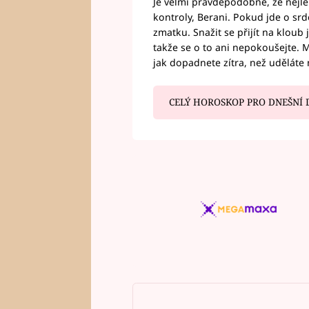
Je velmi pravděpodobné, že nejl
kontroly, Berani. Pokud jde o srde
zmatku. Snažit se přijít na klou
takže se o to ani nepokoušejte. M
jak dopadnete zítra, než uděláte 
CELÝ HOROSKOP PRO DNEŠNÍ 