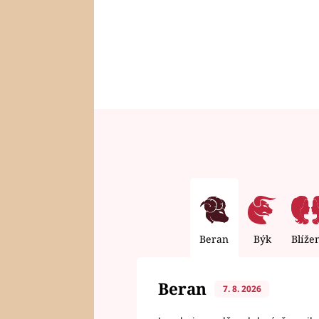
Beran
Býk
Blíže
Beran
7. 8. 2026