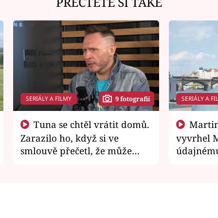
PŘEČTĚTE SI TAKÉ
SERIÁLY A FILMY
SERIÁLY A FI
9 fotografií
Tuna se chtěl vrátit domů.
Martin Písařík jako
Zarazilo ho, když si ve
vyvrhel 
smlouvě přečetl, že může
údajnému
zemřít
je v nemil