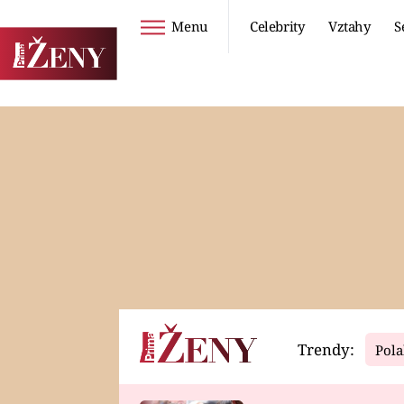
Menu
Celebrity
Vztahy
S
Seriály
Životní styl
ZOO
DIETY A HUBNUTÍ
PROSTŘENO!
CESTOVÁNÍ A
DOVOLENÁ
DUCH
ZDRAVÍ
Trendy:
Pola
Horoskopy
Video
ASTROČLÁNKY
SERIÁLY