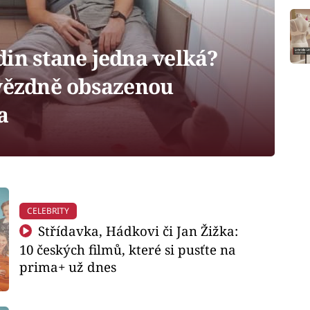
odin stane jedna velká?
hvězdně obsazenou
a
CELEBRITY
Střídavka, Hádkovi či Jan Žižka:
10 českých filmů, které si pusťte na
prima+ už dnes