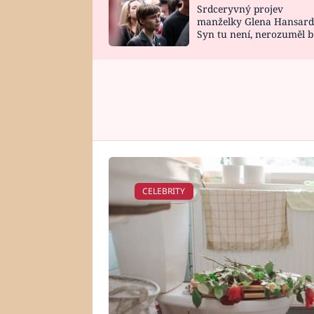
Srdceryvný projev
SNÁŘ
CELEBRITY
manželky Glena Hansard
Syn tu není, nerozuměl b
HOROSKOP NA
VAŘENÍ
tomu, vysvětlila
ROK 2023
CELEBRITY