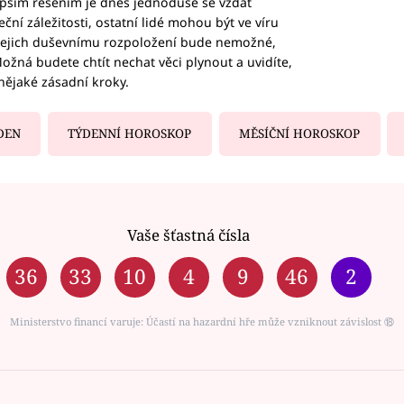
epším řešením je dnes jednoduše se vzdát
ční záležitosti, ostatní lidé mohou být ve víru
b jejich duševnímu rozpoložení bude nemožné,
ožná budete chtít nechat věci plynout a uvidíte,
nějaké zásadní kroky.
DEN
TÝDENNÍ HOROSKOP
MĚSÍČNÍ HOROSKOP
Vaše šťastná čísla
36
33
10
4
9
46
2
Ministerstvo financí varuje: Účastí na hazardní hře může vzniknout závislost ⑱