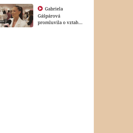
Gabriela
Gášpárová
promluvila o vztahu
a zakládání rodiny