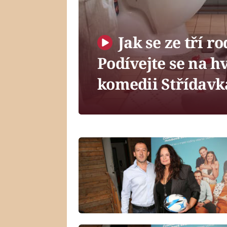
Jak se ze tří r
Podívejte se na 
komedii Střídavk