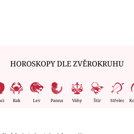
HOROSKOPY DLE ZVĚROKRUHU
nci
Rak
Lev
Panna
Váhy
Štír
Střelec
K