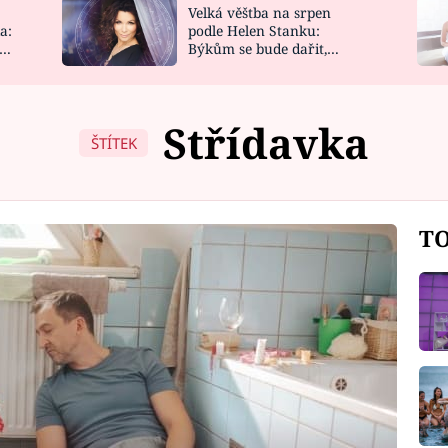
Velká věštba na srpen
NOVINKY
ZAHRADA
a:
podle Helen Stanku:
y
Býkům se bude dařit,
VIDEORECEPTY
DESIGN
Vodnáře čeká jízda
Střídavka
ŠTÍTEK
TO