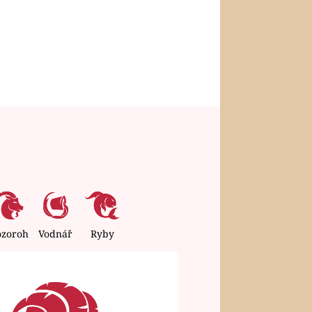
ozoroh
Vodnář
Ryby