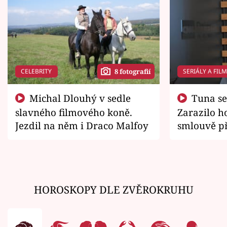
CELEBRITY
SERIÁLY A FIL
8 fotografií
Michal Dlouhý v sedle
Tuna se chtěl vrátit domů.
slavného filmového koně.
Zarazilo ho
Jezdil na něm i Draco Malfoy
smlouvě př
zemřít
HOROSKOPY DLE ZVĚROKRUHU