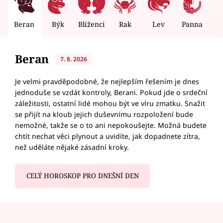
Beran
Býk
Blíženci
Rak
Lev
Panna
V
Beran
7. 8. 2026
Je velmi pravděpodobné, že nejlepším řešením je dnes
jednoduše se vzdát kontroly, Berani. Pokud jde o srdeční
záležitosti, ostatní lidé mohou být ve víru zmatku. Snažit
se přijít na kloub jejich duševnímu rozpoložení bude
nemožné, takže se o to ani nepokoušejte. Možná budete
chtít nechat věci plynout a uvidíte, jak dopadnete zítra,
než uděláte nějaké zásadní kroky.
CELÝ HOROSKOP PRO DNEŠNÍ DEN