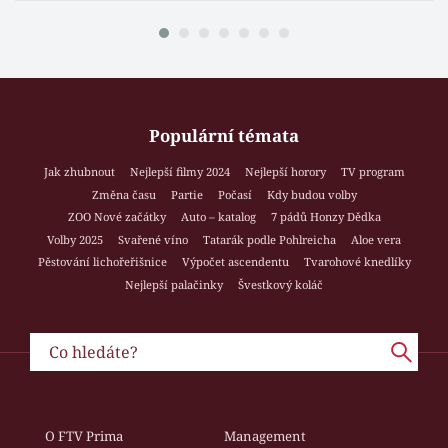
Populární témata
Jak zhubnout
Nejlepší filmy 2024
Nejlepší horory
TV program
Změna času
Partie
Počasí
Kdy budou volby
ZOO Nové začátky
Auto – katalog
7 pádů Honzy Dědka
Volby 2025
Svařené víno
Tatarák podle Pohlreicha
Aloe vera
Pěstování lichořeřišnice
Výpočet ascendentu
Tvarohové knedlíky
Nejlepší palačinky
Švestkový koláč
O FTV Prima
Management