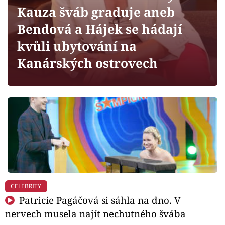
Horoskopy
Kauza šváb graduje aneb
Sledujte prima+
Bendová a Hájek se hádají
kvůli ubytování na
Filmový festival Karlovy Vary
Kanárských ostrovech
Pořady
Mámy sobě
Přihlášení
Sledujte nás
CELEBRITY
Patricie Pagáčová si sáhla na dno. V
nervech musela najít nechutného švába