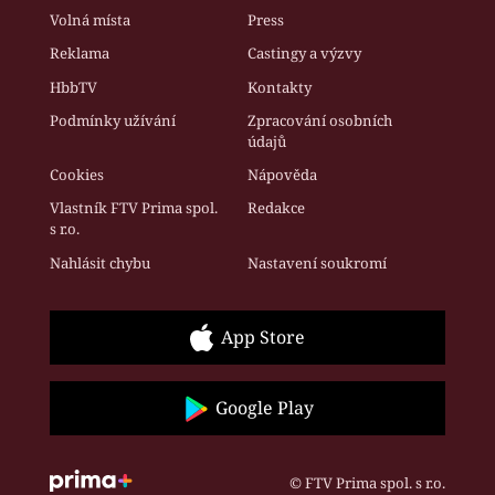
Volná místa
Press
Reklama
Castingy a výzvy
HbbTV
Kontakty
Podmínky užívání
Zpracování osobních
údajů
Cookies
Nápověda
Vlastník FTV Prima spol.
Redakce
s r.o.
Nahlásit chybu
Nastavení soukromí
App Store
Google Play
© FTV Prima spol. s r.o.