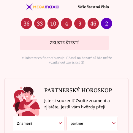
Vaše šťastná čísla
36
33
10
4
9
46
2
ZKUSTE ŠTĚSTÍ
Ministerstvo financí varuje: Účastí na hazardní hře může
vzniknout závislost ⑱
PARTNERSKÝ HOROSKOP
Jste si souzení? Zvolte znamení a
zjistěte, jestli vám hvězdy přejí.