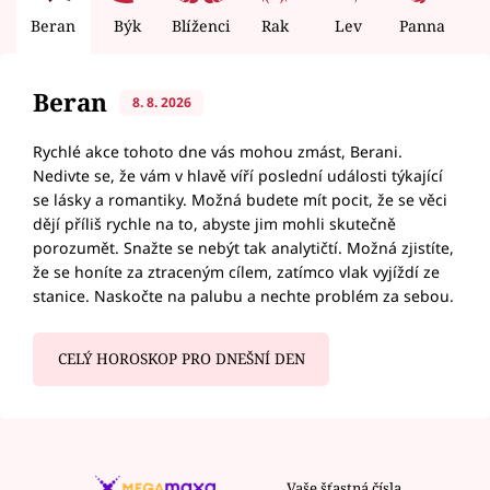
Beran
Býk
Blíženci
Rak
Lev
Panna
V
Beran
8. 8. 2026
Rychlé akce tohoto dne vás mohou zmást, Berani.
Nedivte se, že vám v hlavě víří poslední události týkající
se lásky a romantiky. Možná budete mít pocit, že se věci
dějí příliš rychle na to, abyste jim mohli skutečně
porozumět. Snažte se nebýt tak analytičtí. Možná zjistíte,
že se honíte za ztraceným cílem, zatímco vlak vyjíždí ze
stanice. Naskočte na palubu a nechte problém za sebou.
CELÝ HOROSKOP PRO DNEŠNÍ DEN
Vaše šťastná čísla