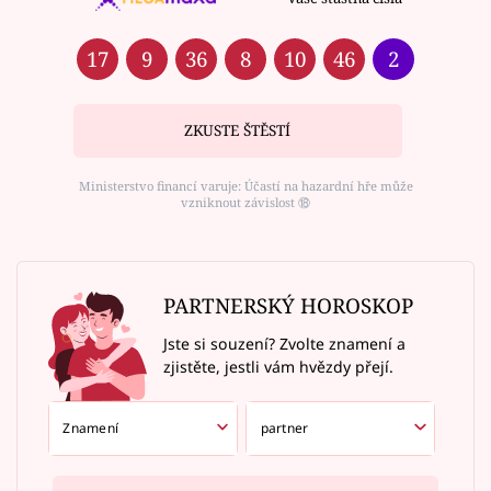
17
9
36
8
10
46
2
ZKUSTE ŠTĚSTÍ
Ministerstvo financí varuje: Účastí na hazardní hře může
vzniknout závislost ⑱
PARTNERSKÝ HOROSKOP
Jste si souzení? Zvolte znamení a
zjistěte, jestli vám hvězdy přejí.