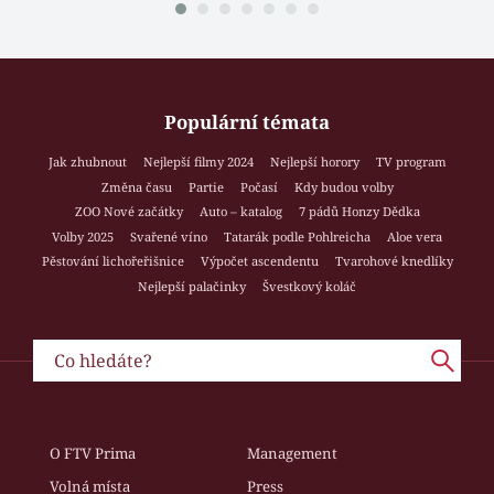
Populární témata
Jak zhubnout
Nejlepší filmy 2024
Nejlepší horory
TV program
Změna času
Partie
Počasí
Kdy budou volby
ZOO Nové začátky
Auto – katalog
7 pádů Honzy Dědka
Volby 2025
Svařené víno
Tatarák podle Pohlreicha
Aloe vera
Pěstování lichořeřišnice
Výpočet ascendentu
Tvarohové knedlíky
Nejlepší palačinky
Švestkový koláč
O FTV Prima
Management
Volná místa
Press