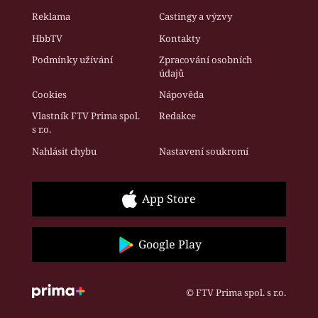
Reklama
Castingy a výzvy
HbbTV
Kontakty
Podmínky užívání
Zpracování osobních
údajů
Cookies
Nápověda
Vlastník FTV Prima spol.
Redakce
s r.o.
Nahlásit chybu
Nastavení soukromí
App Store
Google Play
© FTV Prima spol. s r.o.