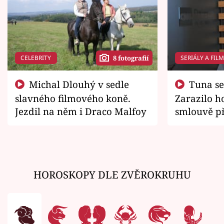
CELEBRITY
SERIÁLY A FIL
8 fotografií
Michal Dlouhý v sedle
Tuna se chtěl vrátit domů.
slavného filmového koně.
Zarazilo ho
Jezdil na něm i Draco Malfoy
smlouvě př
zemřít
HOROSKOPY DLE ZVĚROKRUHU