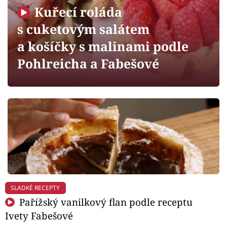
Horoskopy
Kuřecí roláda
Sledujte prima+
s cuketovým salátem
a košíčky s malinami podle
Filmový festival Karlovy Vary
Pohlreicha a Fabešové
Pořady
Mámy sobě
Přihlášení
Sledujte nás
SLADKÉ RECEPTY
Pařížský vanilkový flan podle receptu
Ivety Fabešové