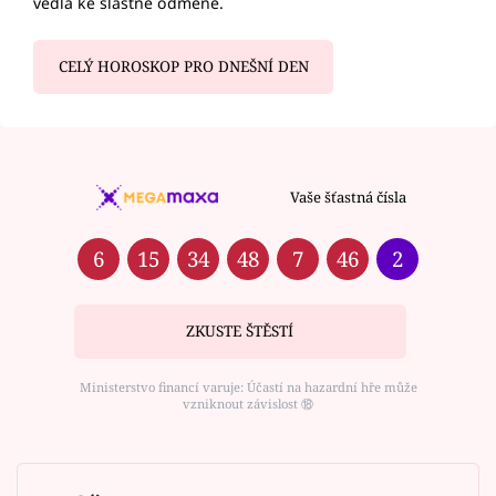
vedla ke slastné odměně.
CELÝ HOROSKOP PRO DNEŠNÍ DEN
Vaše šťastná čísla
6
15
34
48
7
46
2
ZKUSTE ŠTĚSTÍ
Ministerstvo financí varuje: Účastí na hazardní hře může
vzniknout závislost ⑱