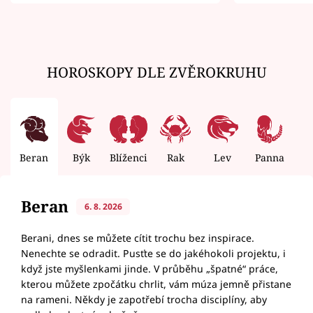
zemřít
HOROSKOPY DLE ZVĚROKRUHU
Beran
Býk
Blíženci
Rak
Lev
Panna
V
Beran
6. 8. 2026
Berani, dnes se můžete cítit trochu bez inspirace.
Nenechte se odradit. Pusťte se do jakéhokoli projektu, i
když jste myšlenkami jinde. V průběhu „špatné“ práce,
kterou můžete zpočátku chrlit, vám múza jemně přistane
na rameni. Někdy je zapotřebí trocha disciplíny, aby