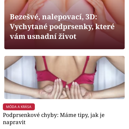
Horoskopy
Sledujte prima+
Bezešvé, nalepovací, 3D:
Vychytané podprsenky, které
Filmový festival Karlovy Vary
vám usnadní život
Pořady
Mámy sobě
Přihlášení
Sledujte nás
MÓDA A KRÁSA
Podprsenkové chyby: Máme tipy, jak je
napravit