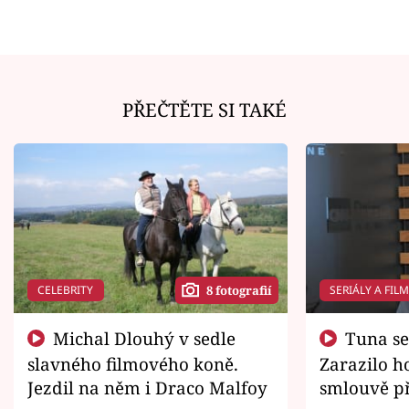
PŘEČTĚTE SI TAKÉ
CELEBRITY
SERIÁLY A FIL
8 fotografií
Michal Dlouhý v sedle
Tuna se chtěl vrátit domů.
slavného filmového koně.
Zarazilo ho
Jezdil na něm i Draco Malfoy
smlouvě př