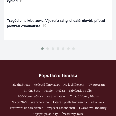
výhled
Tragédie na Mostecku: V jezeře zahynul další člověk, případ
převzali kriminalisté
Populární témata
Jak zhubnout
Nejlepší filmy 2024
Nejlepší horory
TV program
Změna času
Partie
Počasí
Kdy budou volby
ZOO Nové začátky
Auto – katalog
7 pádů Honzy Dědka
Volby 2025
Svařené víno
Tatarák podle Pohlreicha
Aloe vera
Pěstování lichořeřišnice
Výpočet ascendentu
Tvarohové knedlíky
Nejlepší palačinky
Švestkový koláč