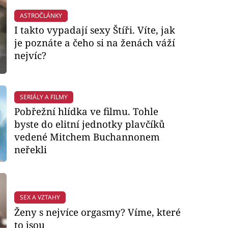
ASTROČLÁNKY
I takto vypadají sexy Štíři. Víte, jak
je poznáte a čeho si na ženách váží
nejvíc?
SERIÁLY A FILMY
Pobřežní hlídka ve filmu. Tohle
byste do elitní jednotky plavčíků
vedené Mitchem Buchannonem
neřekli
SEX A VZTAHY
Ženy s nejvíce orgasmy? Víme, které
to jsou