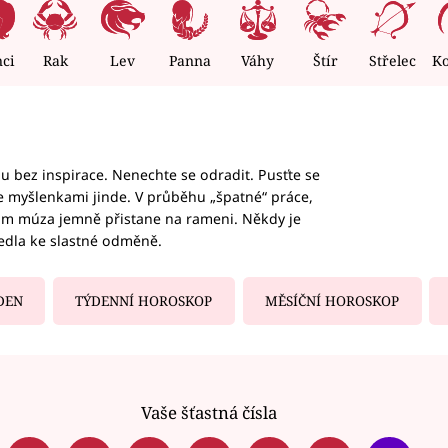
nci
Rak
Lev
Panna
Váhy
Štír
Střelec
K
hu bez inspirace. Nenechte se odradit. Pusťte se
te myšlenkami jinde. V průběhu „špatné“ práce,
vám múza jemně přistane na rameni. Někdy je
vedla ke slastné odměně.
DEN
TÝDENNÍ HOROSKOP
MĚSÍČNÍ HOROSKOP
Vaše šťastná čísla