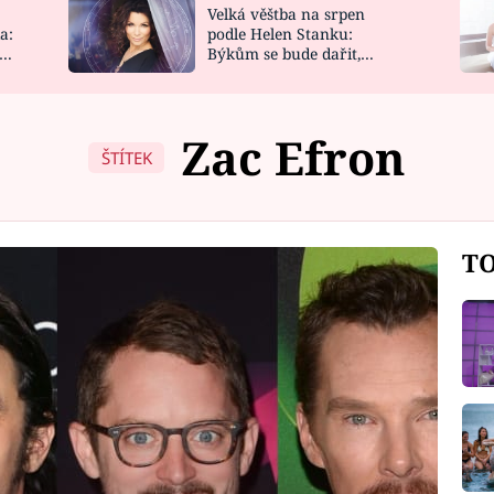
Velká věštba na srpen
NOVINKY
ZAHRADA
a:
podle Helen Stanku:
y
Býkům se bude dařit,
VIDEORECEPTY
DESIGN
Vodnáře čeká jízda
Zac Efron
ŠTÍTEK
TO