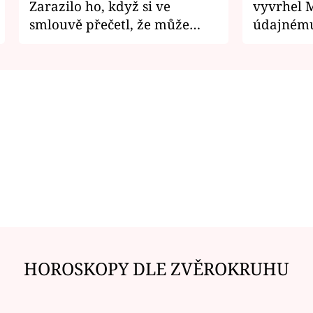
Zarazilo ho, když si ve
vyvrhel 
smlouvě přečetl, že může
údajnému
zemřít
je v nemil
HOROSKOPY DLE ZVĚROKRUHU