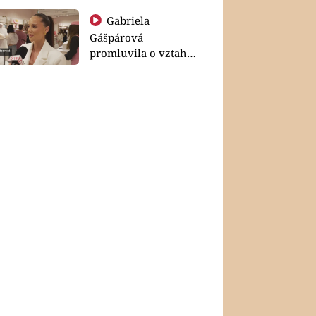
Gabriela
Gášpárová
promluvila o vztahu
a zakládání rodiny