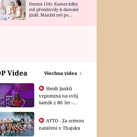
Denisa (34): Kamarádky
mě přemluvily k dámské
jízdě. Manžel mě po
návratu zaskočil
P Videa
Všechna videa
Heidi Janků
vzpomíná na svůj
šatník z 80. let -
Shopaholičky
AYTO - Za scénou
natáčení v Thajsku