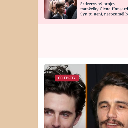
Srdceryvný projev
SNÁŘ
CELEBRITY
manželky Glena Hansard
Syn tu není, nerozuměl b
HOROSKOP NA
VAŘENÍ
tomu, vysvětlila
ROK 2023
CELEBRITY