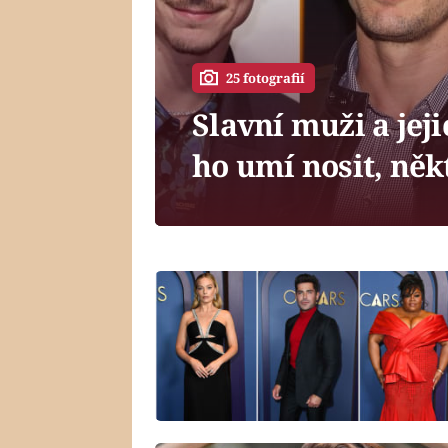
25 fotografií
Slavní muži a jej
ho umí nosit, něk