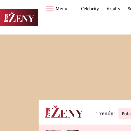
Menu
Celebrity
Vztahy
S
Seriály
Životní styl
ZOO
DIETY A HUBNUTÍ
PROSTŘENO!
CESTOVÁNÍ A
DOVOLENÁ
DUCH
ZDRAVÍ
Trendy:
Pola
Horoskopy
Video
ASTROČLÁNKY
SERIÁLY