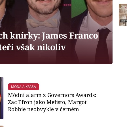
ich knírky: James Franco
teří však nikoliv
MÓDA A KRÁSA
Módní alarm z Governors Awards:
Zac Efron jako Mefisto, Margot
Robbie neobvykle v černém