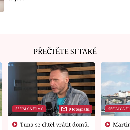
PŘEČTĚTE SI TAKÉ
SERIÁLY A FILMY
SERIÁLY A FI
9 fotografií
Tuna se chtěl vrátit domů.
Martin Písařík jako