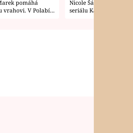
Marek pomáhá
Nicole Šáchová získala r
 vrahovi. V Polabí
seriálu Kamarádi
osti