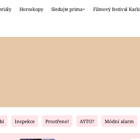
eriály
Horoskopy
Sledujte prima+
Filmový festival Karl
Celebrity
Recept
MÓDA A KRÁSA
HLAVNÍ JÍ
VZTAHY A SEX
SLADKÉ
PRIMA MAMINKA
ZDRAVÉ
bí
Inspekce
Prostřeno!
AYTO?
Módní alarm
Fresh
Living
RECEPTY
BYDLENÍ