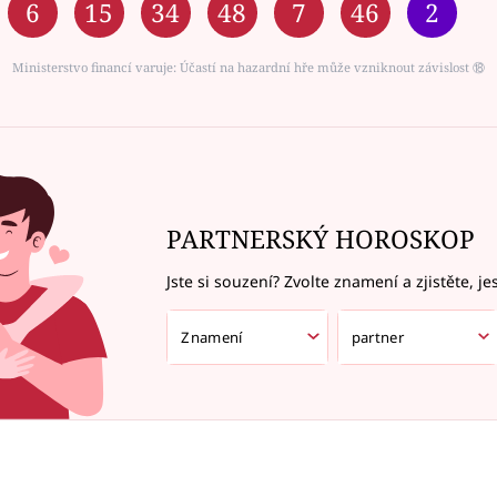
6
15
34
48
7
46
2
Ministerstvo financí varuje: Účastí na hazardní hře může vzniknout závislost ⑱
PARTNERSKÝ HOROSKOP
Jste si souzení? Zvolte znamení a zjistěte, je