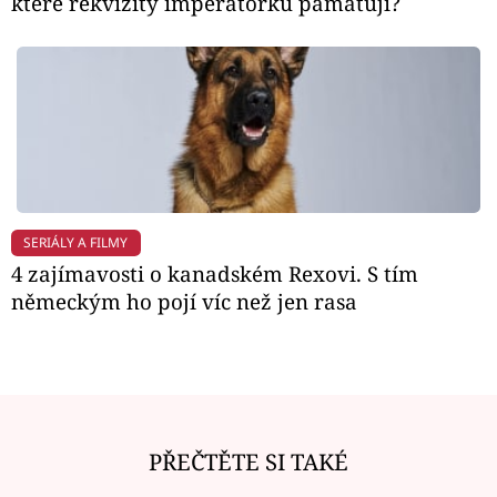
které rekvizity imperátorku pamatují?
SERIÁLY A FILMY
4 zajímavosti o kanadském Rexovi. S tím
německým ho pojí víc než jen rasa
PŘEČTĚTE SI TAKÉ