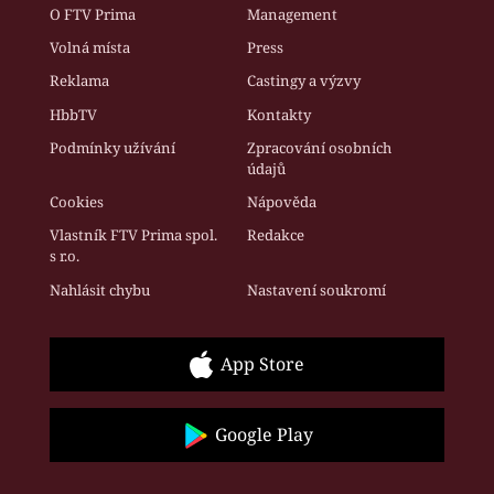
O FTV Prima
Management
Volná místa
Press
Reklama
Castingy a výzvy
HbbTV
Kontakty
Podmínky užívání
Zpracování osobních
údajů
Cookies
Nápověda
Vlastník FTV Prima spol.
Redakce
s r.o.
Nahlásit chybu
Nastavení soukromí
App Store
Google Play