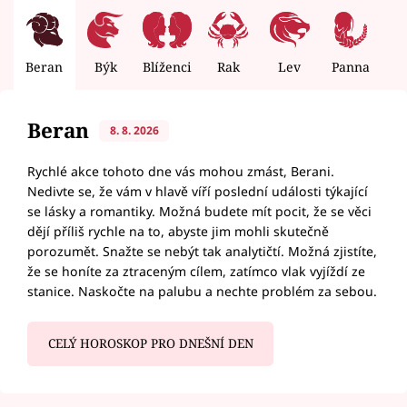
Beran
Býk
Blíženci
Rak
Lev
Panna
V
Beran
8. 8. 2026
Rychlé akce tohoto dne vás mohou zmást, Berani.
Nedivte se, že vám v hlavě víří poslední události týkající
se lásky a romantiky. Možná budete mít pocit, že se věci
dějí příliš rychle na to, abyste jim mohli skutečně
porozumět. Snažte se nebýt tak analytičtí. Možná zjistíte,
že se honíte za ztraceným cílem, zatímco vlak vyjíždí ze
stanice. Naskočte na palubu a nechte problém za sebou.
CELÝ HOROSKOP PRO DNEŠNÍ DEN