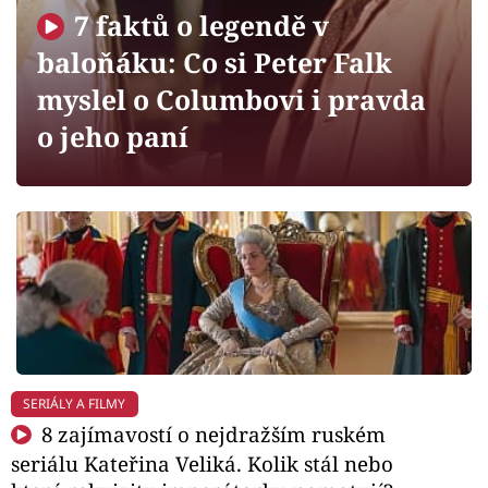
Horoskopy
7 faktů o legendě v
Sledujte prima+
baloňáku: Co si Peter Falk
myslel o Columbovi i pravda
Filmový festival Karlovy Vary
o jeho paní
Pořady
Mámy sobě
Přihlášení
Sledujte nás
SERIÁLY A FILMY
8 zajímavostí o nejdražším ruském
seriálu Kateřina Veliká. Kolik stál nebo