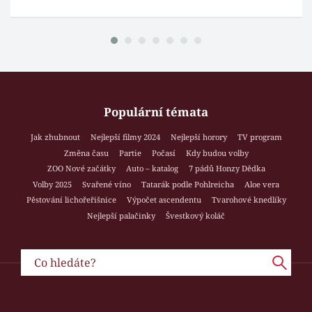
Populární témata
Jak zhubnout
Nejlepší filmy 2024
Nejlepší horory
TV program
Změna času
Partie
Počasí
Kdy budou volby
ZOO Nové začátky
Auto – katalog
7 pádů Honzy Dědka
Volby 2025
Svařené víno
Tatarák podle Pohlreicha
Aloe vera
Pěstování lichořeřišnice
Výpočet ascendentu
Tvarohové knedlíky
Nejlepší palačinky
Švestkový koláč