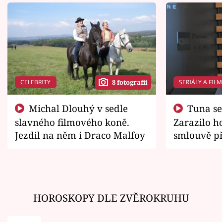
CELEBRITY
SERIÁLY A FIL
8 fotografií
Michal Dlouhý v sedle
Tuna se chtěl vrátit domů.
slavného filmového koně.
Zarazilo ho
Jezdil na něm i Draco Malfoy
smlouvě př
zemřít
HOROSKOPY DLE ZVĚROKRUHU