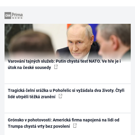
Varování tajných služeb: Putin chystá test NATO. Ve hře je i
útok na české sousedy
Tragická čelní srážka u Pohořelic si vyžádala dva životy. Čtyři
lidé utrpěli těžká zranění
Grónsko v pohotovosti: Americká firma napojená na lidi od
Trumpa chystá vrty bez povolení