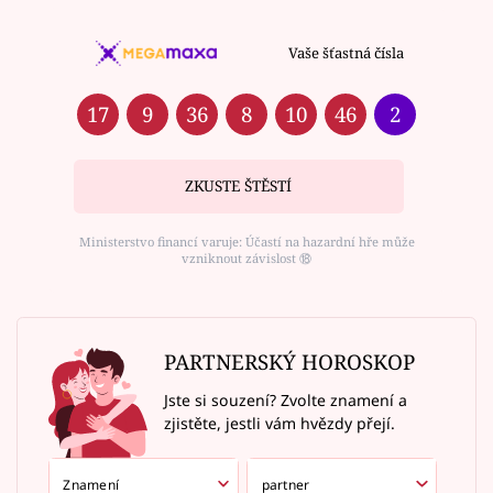
Vaše šťastná čísla
17
9
36
8
10
46
2
ZKUSTE ŠTĚSTÍ
Ministerstvo financí varuje: Účastí na hazardní hře může
vzniknout závislost ⑱
PARTNERSKÝ HOROSKOP
Jste si souzení? Zvolte znamení a
zjistěte, jestli vám hvězdy přejí.