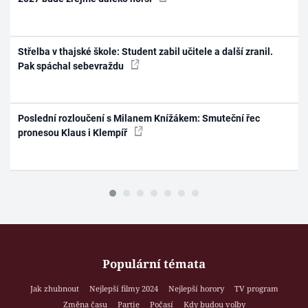
Střelba v thajské škole: Student zabil učitele a další zranil.
Pak spáchal sebevraždu
Poslední rozloučení s Milanem Knížákem: Smuteční řec
pronesou Klaus i Klempíř
Populární témata
Jak zhubnout
Nejlepší filmy 2024
Nejlepší horory
TV program
Změna času
Partie
Počasí
Kdy budou volby