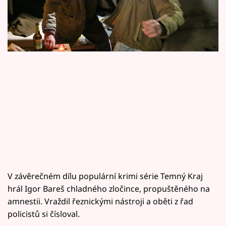
Horoskopy
Sledujte prima+
Filmový festival Karlovy Vary
Pořady
Mámy sobě
Přihlášení
Sledujte nás
V závěrečném dílu populární krimi série Temný Kraj
hrál Igor Bareš chladného zločince, propuštěného na
amnestii. Vraždil řeznickými nástroji a oběti z řad
policistů si čísloval.