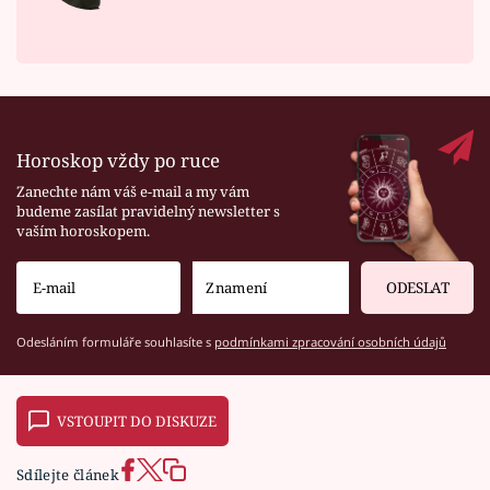
Horoskop vždy po ruce
Zanechte nám váš e-mail a my vám
budeme zasílat pravidelný newsletter s
vaším horoskopem.
ODESLAT
Odesláním formuláře souhlasíte s
podmínkami zpracování osobních údajů
VSTOUPIT DO DISKUZE
Sdílejte článek