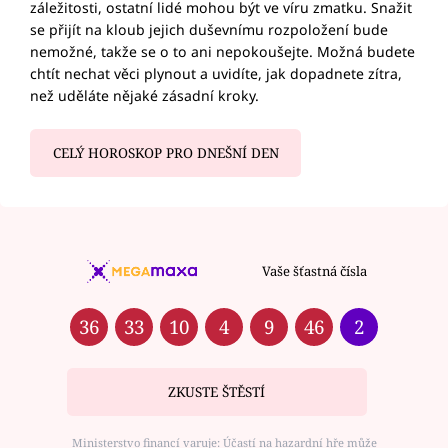
záležitosti, ostatní lidé mohou být ve víru zmatku. Snažit
se přijít na kloub jejich duševnímu rozpoložení bude
nemožné, takže se o to ani nepokoušejte. Možná budete
chtít nechat věci plynout a uvidíte, jak dopadnete zítra,
než uděláte nějaké zásadní kroky.
CELÝ HOROSKOP PRO DNEŠNÍ DEN
Vaše šťastná čísla
36
33
10
4
9
46
2
ZKUSTE ŠTĚSTÍ
Ministerstvo financí varuje: Účastí na hazardní hře může