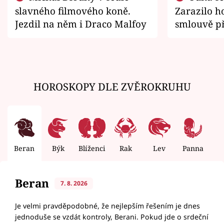
slavného filmového koně.
Zarazilo ho
Jezdil na něm i Draco Malfoy
smlouvě př
zemřít
HOROSKOPY DLE ZVĚROKRUHU
Beran
Býk
Blíženci
Rak
Lev
Panna
V
Beran
7. 8. 2026
Je velmi pravděpodobné, že nejlepším řešením je dnes
jednoduše se vzdát kontroly, Berani. Pokud jde o srdeční