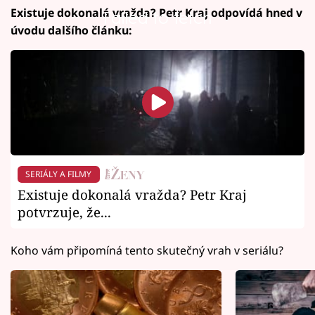
Existuje dokonalá vražda? Petr Kraj odpovídá hned v
Failed to fetch
úvodu dalšího článku:
SERIÁLY A FILMY
Existuje dokonalá vražda? Petr Kraj
potvrzuje, že...
Koho vám připomíná tento skutečný vrah v seriálu?