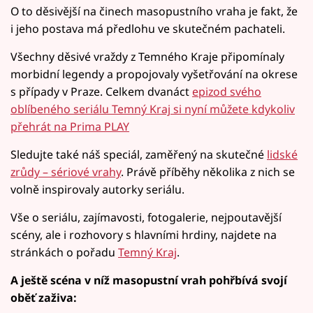
O to děsivější na činech masopustního vraha je fakt, že
i jeho postava má předlohu ve skutečném pachateli.
Všechny děsivé vraždy z Temného Kraje připomínaly
morbidní legendy a propojovaly vyšetřování na okrese
s případy v Praze. Celkem dvanáct
epizod svého
oblíbeného seriálu Temný Kraj si nyní můžete kdykoliv
přehrát na Prima PLAY
Sledujte také náš speciál, zaměřený na skutečné
lidské
zrůdy – sériové vrahy
. Právě příběhy několika z nich se
volně inspirovaly autorky seriálu.
Vše o seriálu, zajímavosti, fotogalerie, nejpoutavější
scény, ale i rozhovory s hlavními hrdiny, najdete na
stránkách o pořadu
Temný Kraj
.
A ještě scéna v níž masopustní vrah pohřbívá svojí
oběť zaživa: