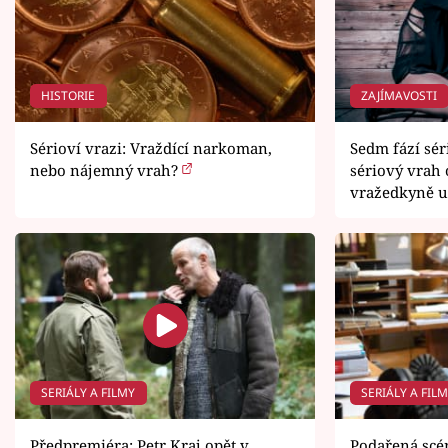
HISTORIE
ZAJÍMAVOSTI
Sérioví vrazi: Vraždící narkoman,
Sedm fází séri
nebo nájemný vrah?
sériový vrah
vražedkyně un
SERIÁLY A FILMY
SERIÁLY A FIL
Předpremiéra: Petr Kraj opět v
Podařená scén