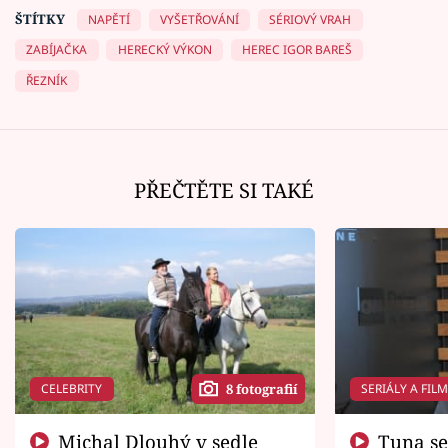
ŠTÍTKY
NAPĚTÍ
VYŠETŘOVÁNÍ
SÉRIOVÝ VRAH
ZABÍJAČKA
HERECKÝ VÝKON
HEREC IGOR BAREŠ
ŘEZNÍK
PŘEČTĚTE SI TAKÉ
CELEBRITY
SERIÁLY A FIL
8 fotografií
Michal Dlouhý v sedle
Tuna se chtěl vrátit domů.