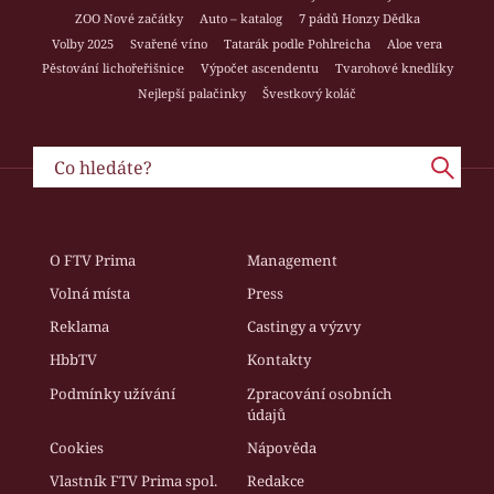
ZOO Nové začátky
Auto – katalog
7 pádů Honzy Dědka
Volby 2025
Svařené víno
Tatarák podle Pohlreicha
Aloe vera
Pěstování lichořeřišnice
Výpočet ascendentu
Tvarohové knedlíky
Nejlepší palačinky
Švestkový koláč
O FTV Prima
Management
Volná místa
Press
Reklama
Castingy a výzvy
HbbTV
Kontakty
Podmínky užívání
Zpracování osobních
údajů
Cookies
Nápověda
Vlastník FTV Prima spol.
Redakce