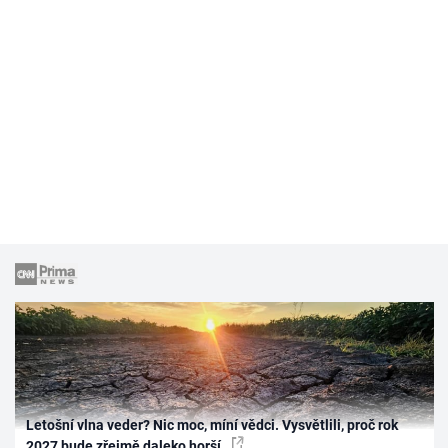
Letošní vlna veder? Nic moc, míní vědci. Vysvětlili, proč rok
2027 bude zřejmě daleko horší