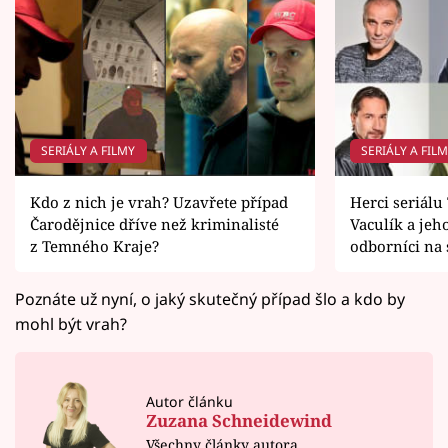
SERIÁLY A FILMY
SERIÁLY A FIL
Kdo z nich je vrah? Uzavřete případ
Herci seriálu
Čarodějnice dříve než kriminalisté
Vaculík a jeh
z Temného Kraje?
odborníci na 
Poznáte už nyní, o jaký skutečný případ šlo a kdo by
mohl být vrah?
Autor článku
Zuzana Schneidewind
Všechny články autora