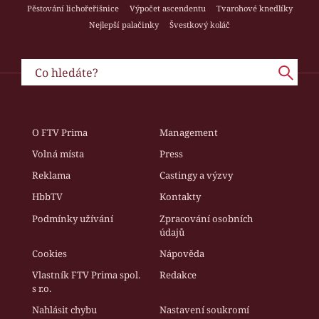
Pěstování lichořeřišnice
Výpočet ascendentu
Tvarohové knedlíky
Nejlepší palačinky
Švestkový koláč
O FTV Prima
Management
Volná místa
Press
Reklama
Castingy a výzvy
HbbTV
Kontakty
Podmínky užívání
Zpracování osobních
údajů
Cookies
Nápověda
Vlastník FTV Prima spol.
Redakce
s r.o.
Nahlásit chybu
Nastavení soukromí