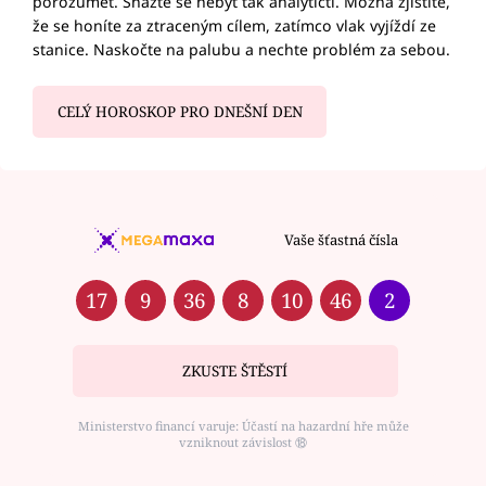
porozumět. Snažte se nebýt tak analytičtí. Možná zjistíte,
že se honíte za ztraceným cílem, zatímco vlak vyjíždí ze
stanice. Naskočte na palubu a nechte problém za sebou.
CELÝ HOROSKOP PRO DNEŠNÍ DEN
Vaše šťastná čísla
17
9
36
8
10
46
2
ZKUSTE ŠTĚSTÍ
Ministerstvo financí varuje: Účastí na hazardní hře může
vzniknout závislost ⑱