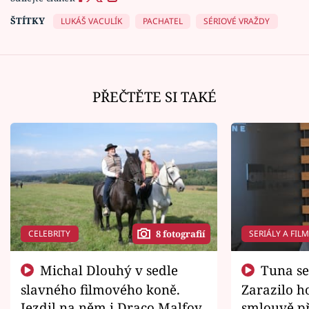
ŠTÍTKY
LUKÁŠ VACULÍK
PACHATEL
SÉRIOVÉ VRAŽDY
PŘEČTĚTE SI TAKÉ
CELEBRITY
SERIÁLY A FIL
8 fotografií
Michal Dlouhý v sedle
Tuna se chtěl vrátit domů.
slavného filmového koně.
Zarazilo ho
Jezdil na něm i Draco Malfoy
smlouvě př