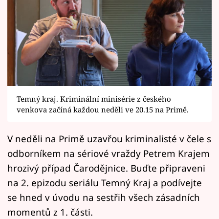
Horoskopy
Sledujte prima+
Filmový festival Karlovy Vary
Pořady
Mámy sobě
Temný kraj. Kriminální minisérie z českého
venkova začíná každou neděli ve 20.15 na Primě.
Přihlášení
V neděli na Primě uzavřou kriminalisté v čele s
odborníkem na sériové vraždy Petrem Krajem
Sledujte nás
hrozivý případ Čarodějnice. Buďte připraveni
na 2. epizodu seriálu Temný Kraj a podívejte
se hned v úvodu na sestřih všech zásadních
momentů z 1. části.