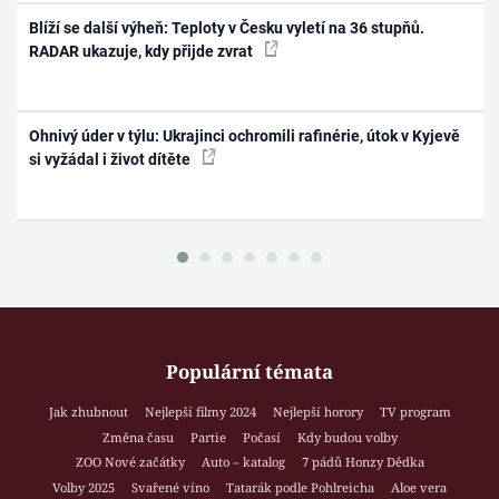
Blíží se další výheň: Teploty v Česku vyletí na 36 stupňů.
RADAR ukazuje, kdy přijde zvrat
Ohnivý úder v týlu: Ukrajinci ochromili rafinérie, útok v Kyjevě
si vyžádal i život dítěte
Populární témata
Jak zhubnout
Nejlepší filmy 2024
Nejlepší horory
TV program
Změna času
Partie
Počasí
Kdy budou volby
ZOO Nové začátky
Auto – katalog
7 pádů Honzy Dědka
Volby 2025
Svařené víno
Tatarák podle Pohlreicha
Aloe vera