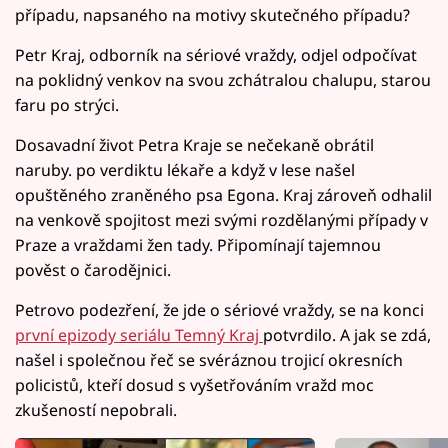
případu, napsaného na motivy skutečného případu?
Petr Kraj, odborník na sériové vraždy, odjel odpočívat
na poklidný venkov na svou zchátralou chalupu, starou
faru po strýci.
Dosavadní život Petra Kraje se nečekaně obrátil
naruby. po verdiktu lékaře a když v lese našel
opuštěného zraněného psa Egona. Kraj zároveň odhalil
na venkově spojitost mezi svými rozdělanými případy v
Praze a vraždami žen tady. Připomínají tajemnou
pověst o čarodějnici.
Petrovo podezření, že jde o sériové vraždy, se na konci
první epizody seriálu Temný Kraj
potvrdilo. A jak se zdá,
našel i společnou řeč se svéráznou trojicí okresních
policistů, kteří dosud s vyšetřováním vražd moc
zkušeností nepobrali.