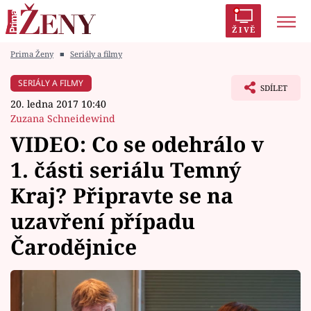
ŽIVĚ
Prima Ženy
■
Seriály a filmy
Trendy:
Polabí
Inspekce
Prostřeno!
AYTO?
SERIÁLY A FILMY
SDÍLET
Módní alarm
Zrádci
Proměny
20. ledna 2017 10:40
Zuzana Schneidewind
VIDEO: Co se odehrálo v
1. části seriálu Temný
Témata
Kraj? Připravte se na
Celebrity
uzavření případu
Čarodějnice
Vztahy
Seriály