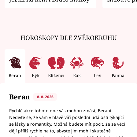
zemřít
HOROSKOPY DLE ZVĚROKRUHU
Beran
Býk
Blíženci
Rak
Lev
Panna
V
Beran
8. 8. 2026
Rychlé akce tohoto dne vás mohou zmást, Berani.
Nedivte se, že vám v hlavě víří poslední události týkající
se lásky a romantiky. Možná budete mít pocit, že se věci
dějí příliš rychle na to, abyste jim mohli skutečně