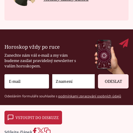
Horoskop vždy po ruce
Zanechte nám váš e-mail a my vám
budeme zasílat pravidelný newsletter s
vaším horoskopem.
ODESLAT
Odesláním formuláře souhlasíte s
podmínkami zpracování osobních údajů
VSTOUPIT DO DISKUZE
Sdílejte článek