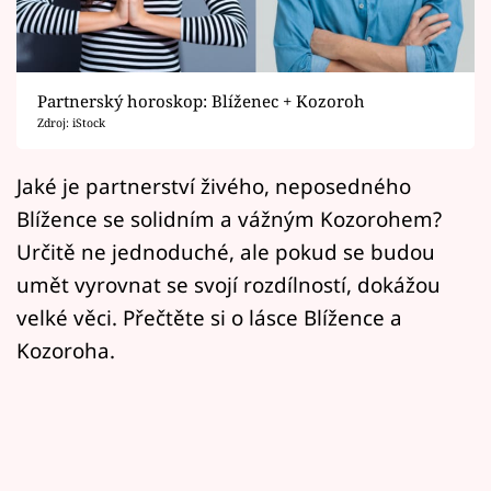
Horoskopy
Sledujte prima+
Partnerský horoskop: Blíženec + Kozoroh
Filmový festival Karlovy Vary
Zdroj: iStock
Pořady
Jaké je partnerství živého, neposedného
Blížence se solidním a vážným Kozorohem?
Mámy sobě
Určitě ne jednoduché, ale pokud se budou
umět vyrovnat se svojí rozdílností, dokážou
Přihlášení
velké věci. Přečtěte si o lásce Blížence a
Kozoroha.
Sledujte nás