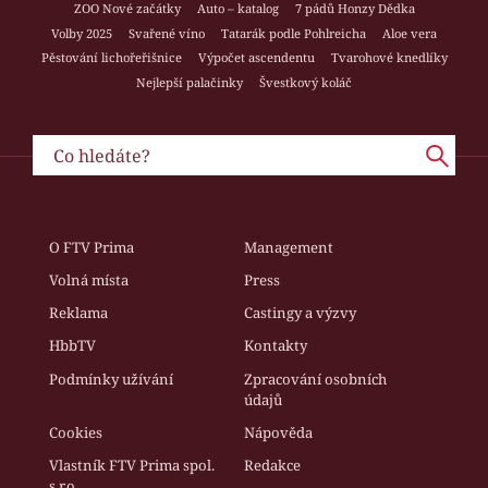
ZOO Nové začátky
Auto – katalog
7 pádů Honzy Dědka
Volby 2025
Svařené víno
Tatarák podle Pohlreicha
Aloe vera
Pěstování lichořeřišnice
Výpočet ascendentu
Tvarohové knedlíky
Nejlepší palačinky
Švestkový koláč
O FTV Prima
Management
Volná místa
Press
Reklama
Castingy a výzvy
HbbTV
Kontakty
Podmínky užívání
Zpracování osobních
údajů
Cookies
Nápověda
Vlastník FTV Prima spol.
Redakce
s r.o.