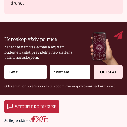
druhu.
Horoskop vždy po ruce
Zanechte nám váš e-mail a my vám
budeme zasílat pravidelný newsletter s
vaším horoskopem.
ODESLAT
Odesláním formuláře souhlasíte s
podmínkami zpracování osobních údajů
VSTOUPIT DO DISKUZE
Sdílejte článek