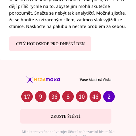
dějí příliš rychle na to, abyste jim mohli skutečně
porozumět. Snažte se nebýt tak analytičtí. Možná zjistíte,
že se honíte za ztraceným cílem, zatímco vlak vyjíždí ze
stanice. Naskočte na palubu a nechte problém za sebou.
CELÝ HOROSKOP PRO DNEŠNÍ DEN
Vaše šťastná čísla
17
9
36
8
10
46
2
ZKUSTE ŠTĚSTÍ
Ministerstvo financí varuje: Účastí na hazardní hře může