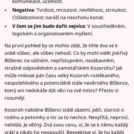
komunikace, účelnost.
Negativa
: Tvrdost, mrzutost, nevlídnost, strnulost.
Ctižádostivost naráží na neochotu konat.
V čem se jim bude dařit nejvíce
: V soustředěném,
logickém a organizovaném myšlení.
Na první pohled by se mohlo zdát, že tihle dva se k
sobě vůbec, ale vůbec nehodí. Co by mohl vidět jiskřivý
Blíženec na vážném, nepřístupném, nezábavném,
strašně odpovědném a samotářském Kozorohu? Jak
může milovat pán času velký Kozoroh roztěkaného,
nespolehlivého a potenciálně stále nevěrného Blížence,
který ani nedokáže dát věci na své místo? Přesto si
rozumějí.
Kozoroh nabídne Blíženci stálé zázemí, péči, starost o
rodinu a potomky a nic za to nechce. Nevyčítá, neprosí,
nehlídá. Je věčný. Zná svou cenu, ví, že se k němu každý
vrátí a nikdo ho neopouští. Respektive ví, že ho každý