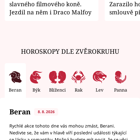
slavného filmového koně.
Zarazilo ho
Jezdil na něm i Draco Malfoy
smlouvě př
zemřít
HOROSKOPY DLE ZVĚROKRUHU
Beran
Býk
Blíženci
Rak
Lev
Panna
V
Beran
8. 8. 2026
Rychlé akce tohoto dne vás mohou zmást, Berani.
Nedivte se, že vám v hlavě víří poslední události týkající
se lásky a romantiky. Možná budete mít pocit, že se věci