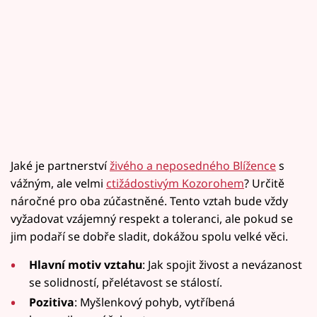
Jaké je partnerství
živého a neposedného Blížence
s
vážným, ale velmi
ctižádostivým Kozorohem
? Určitě
náročné pro oba zúčastněné. Tento vztah bude vždy
vyžadovat vzájemný respekt a toleranci, ale pokud se
jim podaří se dobře sladit, dokážou spolu velké věci.
Hlavní motiv vztahu
: Jak spojit živost a nevázanost
se solidností, přelétavost se stálostí.
Pozitiva
: Myšlenkový pohyb, vytříbená