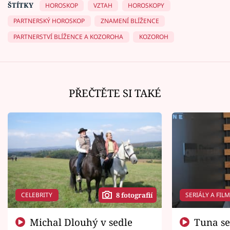
ŠTÍTKY
HOROSKOP
VZTAH
HOROSKOPY
PARTNERSKÝ HOROSKOP
ZNAMENÍ BLÍŽENCE
PARTNERSTVÍ BLÍŽENCE A KOZOROHA
KOZOROH
PŘEČTĚTE SI TAKÉ
CELEBRITY
SERIÁLY A FIL
8 fotografií
Michal Dlouhý v sedle
Tuna se chtěl vrátit domů.