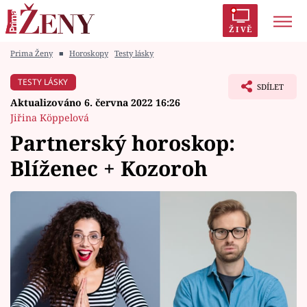
ŽIVĚ
Prima Ženy
■
Horoskopy
Testy lásky
Trendy:
Polabí
Inspekce
Prostřeno!
AYTO?
TESTY LÁSKY
SDÍLET
Módní alarm
Zrádci
Proměny
Aktualizováno 6. června 2022 16:26
Jiřina Köppelová
Partnerský horoskop:
Blíženec + Kozoroh
Témata
Celebrity
Vztahy
Seriály