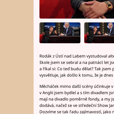
Rodák z Ústí nad Labem vystudoval alt
škole jsem se sebral a na patnáct let js
a říkal si: Co teď budu dělat? Tak jsem p
vysvětluje, jak došlo k tomu, že je dnes
Měcháček mimo další scény účinkuje v 
v Anglii jsem bydlel a s tím divadlem js
mají na divadlo poměrně fondy, a my js
dodává, načež se ve středeční Show Ja
Dozvíme se tak řadu zajímavostí, jako n