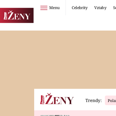
Menu
Celebrity
Vztahy
S
Seriály
Životní styl
ZOO
DIETY A HUBNUTÍ
PROSTŘENO!
CESTOVÁNÍ A
DOVOLENÁ
DUCH
ZDRAVÍ
Trendy:
Pola
Horoskopy
Video
ASTROČLÁNKY
SERIÁLY