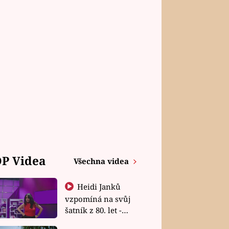
P Videa
Všechna videa
Heidi Janků
vzpomíná na svůj
šatník z 80. let -
Shopaholičky