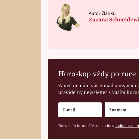
Autor článku
Zuzana Schneidew
Horoskop vždy po ruce
Zanechte nám váš e-mail a my vám 
pravidelný newsletter s vaším hor
Odesláním formuláře souhlasíte s
podmínkami zp