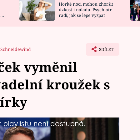
Horké noci mohou zhoršit
NOVINKY
ZAHRADA
úzkost i náladu. Psychiatr
 a
radí, jak se lépe vyspat
VIDEORECEPTY
DESIGN
 Schneidewind
SDÍLET
ček vyměnil
vadelní kroužek s
írky
playlistu není dostupná.
m překvapit. Napadlo by vás, že
sta se deset let věnoval plavání na