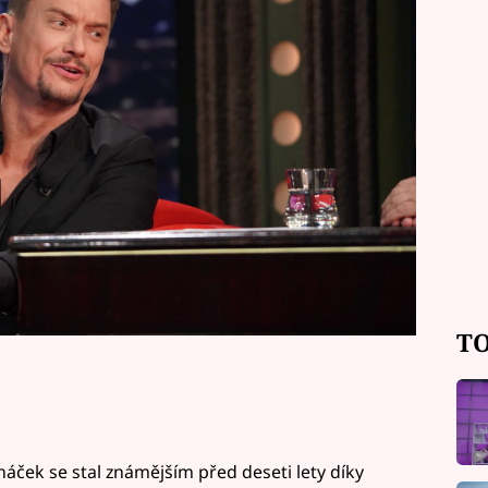
 Janem Krausem na sebe prozradil
TO
háček
se stal známějším před deseti lety díky