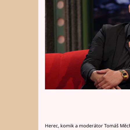
vrcholové úrovni? V rozhovoru s
ještě více.
Herec, komik a moderátor Tomáš Měc