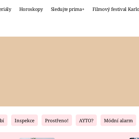
eriály
Horoskopy
Sledujte prima+
Filmový festival Karl
Celebrity
Recept
MÓDA A KRÁSA
HLAVNÍ JÍ
VZTAHY A SEX
SLADKÉ
PRIMA MAMINKA
ZDRAVÉ
bí
Inspekce
Prostřeno!
AYTO?
Módní alarm
Fresh
Living
RECEPTY
BYDLENÍ