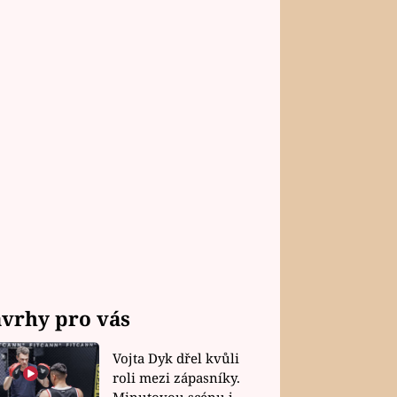
vrhy pro vás
Vojta Dyk dřel kvůli
roli mezi zápasníky.
Minutovou scénu jel