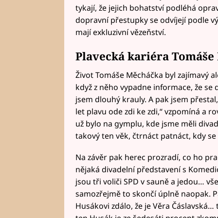
tykají, že jejich bohatství podléhá op
dopravní přestupky se odvíjejí podle v
mají exkluzivní vězeňství.
Plavecká kariéra Tomáše
Život Tomáše Měcháčka byl zajímavý al
když z něho vypadne informace, že se de
jsem dlouhý krauly. A pak jsem přestal
let plavu ode zdi ke zdi,“ vzpomíná a rov
už bylo na gymplu, kde jsme měli divade
takový ten věk, čtrnáct patnáct, kdy se
Na závěr pak herec prozradí, co ho pr
nějaká divadelní představení s Komedi
jsou tři voliči SPD v sauně a jedou… vš
samozřejmě to skončí úplně naopak. 
Husákovi zdálo, že je Věra Čáslavská… 