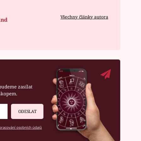
Všechny články autora
ind
budeme zasílat
oskopem.
ODESLAT
racování osobních údajů