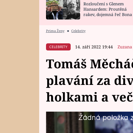
Rozloučení s Glenem
SNÁŘ
CELEBRITY
Hansardem: Proutěná
rakev, dojemná řeč Bona
HOROSKOP NA
VAŘENÍ
zpěv Irglové s Vedderem
ROK 2023
Prima Ženy
■
Celebrity
14. září 2022 19:44
Zuzana
CELEBRITY
Tomáš Měchá
plavání za di
holkami a več
Žádná položka z 
Tomáš Měcháček (43) má stále čí
tento aktivní herec nebo scenári