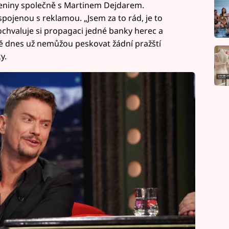
niny společně s Martinem Dejdarem.
spojenou s reklamou. „Jsem za to rád, je to
pochvaluje si propagaci jedné banky herec a
mě dnes už nemůžou peskovat žádní pražští
y.