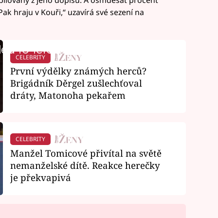
pilovaný z jeho dopisů. A osmdesát procent
ak hraju v Kouři,“ uzavírá své sezení na
led to fetch
CELEBRITY
První výdělky známých herců?
Brigádník Děrgel zušlechťoval
dráty, Matonoha pekařem
CELEBRITY
Manžel Tomicové přivítal na světě
nemanželské dítě. Reakce herečky
je překvapivá