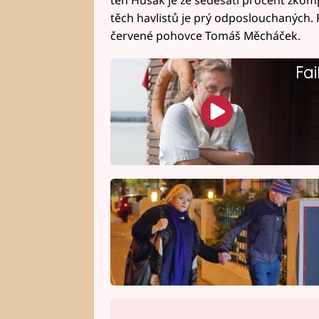
ten Husák je ze šedesáti procent zkom
těch havlistů je prý odposlouchaných. P
červené pohovce Tomáš Měcháček.
Fai