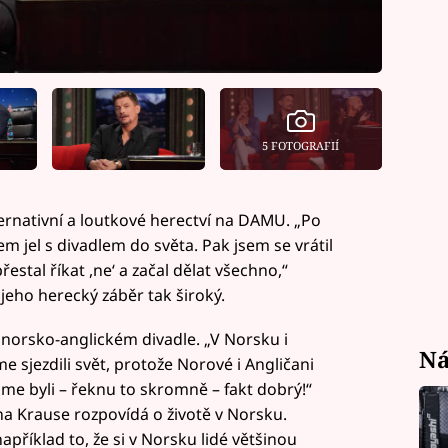
5 FOTOGRAFIÍ
ernativní a loutkové herectví na DAMU. „Po
em jel s divadlem do světa. Pak jsem se vrátil
řestal říkat ,neʻ a začal dělat všechno,“
 jeho herecký záběr tak široký.
norsko-anglickém divadle. „V Norsku i
Ná
me sjezdili svět, protože Norové i Angličani
me byli – řeknu to skromně – fakt dobrý!“
na Krause rozpovídá o životě v Norsku.
apříklad to, že si v Norsku lidé většinou