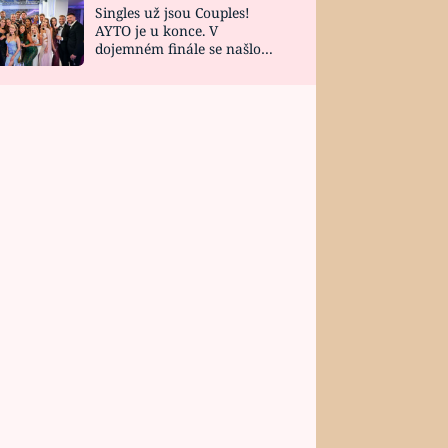
Singles už jsou Couples!
AYTO je u konce. V
dojemném finále se našlo
všech 10 Perfect Matchů