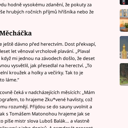
ravdu hodně vysokému zdanění, že pokuty za
ýše hrubých ročních příjmů hříšníka nebo že
 Měcháčka
e ještě dávno před herectvím. Dost překvapí,
set let věnoval vrcholově plavání. „Plaval
, když mi jednou na závodech došlo, že deset
nou vysvětlil, jak přesedlal na herectví. „To
lní kroužek a holky a večírky. Tak to je
 to láme.“
acovně čeká v nadcházejících měsících: „Mám
ografem, to hrajeme Zku*vené havlisty, což
emu rozumějí. Přijdou se do sauny uvolnit a
Pak s Tomášem Matonohou hrajeme Jak se
to píše mistr slova Luboš Balák… a vlastně