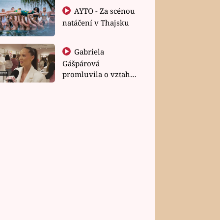
AYTO - Za scénou
natáčení v Thajsku
Gabriela
Gášpárová
promluvila o vztahu
a zakládání rodiny