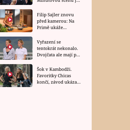
bez dubla
Filip Sajler znovu
před kamerou: Na
Primě ukáže
poctivou kuchyni i
rychlé recepty
Vyřazení se
tentokrát nekonalo.
Dvojčata ale mají po
uzavření třetí etapy
závodu nůž na krku
Šok v Kambodži.
Favoritky Chicas
končí, závod ukázal
svou nejtvrdší tvář