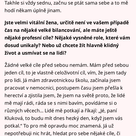
Takhle si vždy sednu, začnu se ptát sama sebe a to mě
hodí někam úplně jinam.
Jste velmi vitální žena, určitě není ve vašem případě
čas na nějaké velké bilancování, ale máte ještě
nějaké profesní cíle? Nějaké vysněné role, které vám
dosud unikaly? Nebo už chcete žít hlavně klidný
život a usmívat se na lidi?
Žádné velké cíle před sebou nemám. Mám před sebou
jeden cíl, to je vlastně celoživotní cíl, vím, že jsem tady
pro lidi. Já mám zdravotnickou školu, začínala jsem
pracovat v nemocnici, postupem času jsem přešla k
herectví a zjistila jsem, že jsem na světě proto, že lidé
mě mají rádi, ráda se s nimi bavím, povídáme si o
různých věcech... Lidé mě potkají a říkají: „Jé, paní
Kluková, to budu mít dnes hezký den, když jsem vás
potkal.“ To pro mě opravdu moc znamená. Já už
nepotřebuji nic hrát, hledat pro sebe nějaké cíle, či