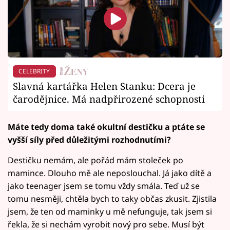
CELEBRITY
Slavná kartářka Helen Stanku: Dcera je
čarodějnice. Má nadpřirozené schopnosti
Máte tedy doma také okultní destičku a ptáte se
vyšší síly před důležitými rozhodnutími?
Destičku nemám, ale pořád mám stoleček po
mamince. Dlouho mě ale neposlouchal. Já jako dítě a
jako teenager jsem se tomu vždy smála. Teď už se
tomu nesměji, chtěla bych to taky občas zkusit. Zjistila
jsem, že ten od maminky u mě nefunguje, tak jsem si
řekla, že si nechám vyrobit nový pro sebe. Musí být