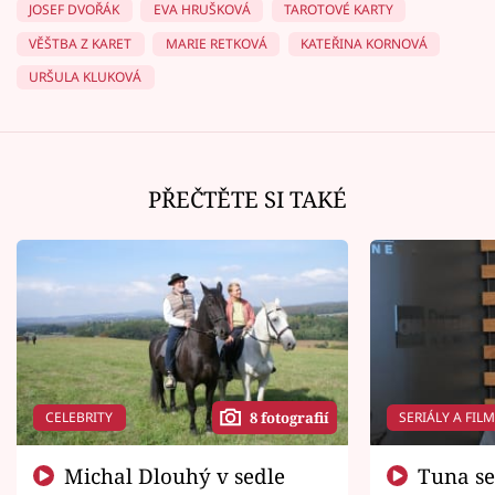
JOSEF DVOŘÁK
EVA HRUŠKOVÁ
TAROTOVÉ KARTY
VĚŠTBA Z KARET
MARIE RETKOVÁ
KATEŘINA KORNOVÁ
URŠULA KLUKOVÁ
PŘEČTĚTE SI TAKÉ
CELEBRITY
SERIÁLY A FIL
8 fotografií
Michal Dlouhý v sedle
Tuna se chtěl vrátit domů.