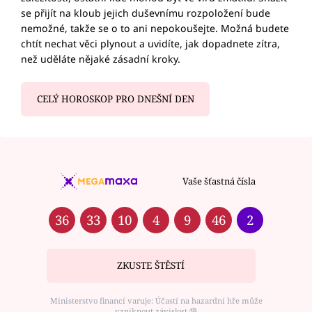
se přijít na kloub jejich duševnímu rozpoložení bude
nemožné, takže se o to ani nepokoušejte. Možná budete
chtít nechat věci plynout a uvidíte, jak dopadnete zítra,
než uděláte nějaké zásadní kroky.
CELÝ HOROSKOP PRO DNEŠNÍ DEN
Vaše šťastná čísla
36
33
10
4
9
46
2
ZKUSTE ŠTĚSTÍ
Ministerstvo financí varuje: Účastí na hazardní hře může
vzniknout závislost ⑱