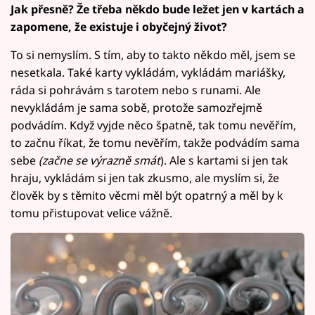
Jak přesně? Že třeba někdo bude ležet jen v kartách a
zapomene, že existuje i obyčejný život?
To si nemyslím. S tím, aby to takto někdo měl, jsem se
nesetkala. Také karty vykládám, vykládám mariášky,
ráda si pohrávám s tarotem nebo s runami. Ale
nevykládám je sama sobě, protože samozřejmě
podvádím. Když vyjde něco špatně, tak tomu nevěřím,
to začnu říkat, že tomu nevěřím, takže podvádím sama
sebe
(začne se výrazně smát
). Ale s kartami si jen tak
hraju, vykládám si jen tak zkusmo, ale myslím si, že
člověk by s těmito věcmi měl být opatrný a měl by k
tomu přistupovat velice vážně.