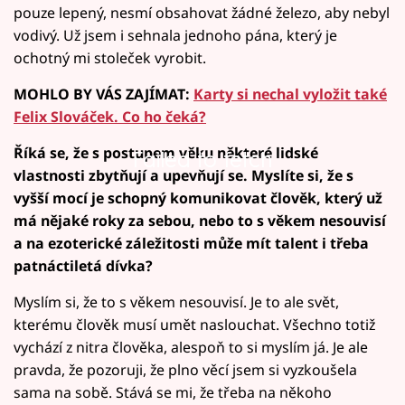
pouze lepený, nesmí obsahovat žádné železo, aby nebyl
vodivý. Už jsem i sehnala jednoho pána, který je
ochotný mi stoleček vyrobit.
MOHLO BY VÁS ZAJÍMAT:
Karty si nechal vyložit také
Felix Slováček. Co ho čeká?
Říká se, že s postupem věku některé lidské
Failed to fetch
vlastnosti zbytňují a upevňují se. Myslíte si, že s
vyšší mocí je schopný komunikovat člověk, který už
má nějaké roky za sebou, nebo to s věkem nesouvisí
a na ezoterické záležitosti může mít talent i třeba
patnáctiletá dívka?
Myslím si, že to s věkem nesouvisí. Je to ale svět,
kterému člověk musí umět naslouchat. Všechno totiž
vychází z nitra člověka, alespoň to si myslím já. Je ale
pravda, že pozoruji, že plno věcí jsem si vyzkoušela
sama na sobě. Stává se mi, že třeba na někoho