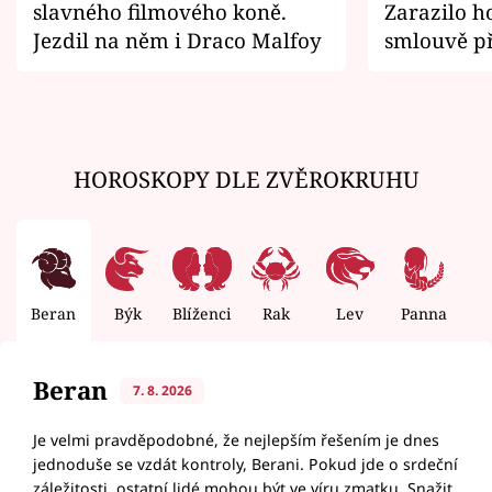
slavného filmového koně.
Zarazilo ho
Jezdil na něm i Draco Malfoy
smlouvě př
zemřít
HOROSKOPY DLE ZVĚROKRUHU
Beran
Býk
Blíženci
Rak
Lev
Panna
V
Beran
7. 8. 2026
Je velmi pravděpodobné, že nejlepším řešením je dnes
jednoduše se vzdát kontroly, Berani. Pokud jde o srdeční
záležitosti, ostatní lidé mohou být ve víru zmatku. Snažit