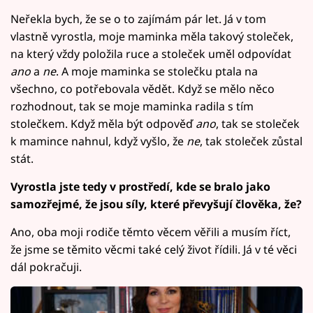
Neřekla bych, že se o to zajímám pár let. Já v tom
vlastně vyrostla, moje maminka měla takový stoleček,
na který vždy položila ruce a stoleček uměl odpovídat
ano
a
ne
. A moje maminka se stolečku ptala na
všechno, co potřebovala vědět. Když se mělo něco
rozhodnout, tak se moje maminka radila s tím
stolečkem. Když měla být odpověď
ano
, tak se stoleček
k mamince nahnul, když vyšlo, že
ne
, tak stoleček zůstal
stát.
Vyrostla jste tedy v prostředí, kde se bralo jako
samozřejmé, že jsou síly, které převyšují člověka, že?
Ano, oba moji rodiče těmto věcem věřili a musím říct,
že jsme se těmito věcmi také celý život řídili. Já v té věci
dál pokračuji.