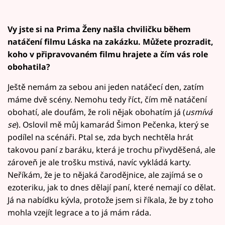
Vy jste si na Prima Ženy našla chviličku během
natáčení filmu Láska na zakázku. Můžete prozradit,
koho v připravovaném filmu hrajete a čím vás role
obohatila?
Ještě nemám za sebou ani jeden natáčecí den, zatím
máme dvě scény. Nemohu tedy říct, čím mě natáčení
obohatí, ale doufám, že roli nějak obohatím já (
usmívá
se
). Oslovil mě můj kamarád Šimon Pečenka, který se
podílel na scénáři. Ptal se, zda bych nechtěla hrát
takovou paní z baráku, která je trochu přivyděšená, ale
zároveň je ale trošku mstivá, navíc vykládá karty.
Neříkám, že je to nějaká čarodějnice, ale zajímá se o
ezoteriku, jak to dnes dělají paní, které nemají co dělat.
Já na nabídku kývla, protože jsem si říkala, že by z toho
mohla vzejít legrace a to já mám ráda.