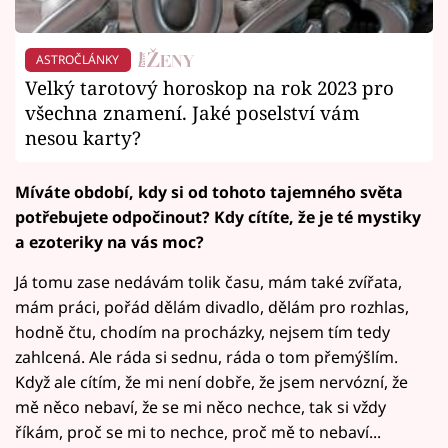
ASTROČLÁNKY
Velký tarotový horoskop na rok 2023 pro
všechna znamení. Jaké poselství vám
nesou karty?
Míváte období, kdy si od tohoto tajemného světa
potřebujete odpočinout? Kdy cítíte, že je té mystiky
a ezoteriky na vás moc?
Já tomu zase nedávám tolik času, mám také zvířata,
mám práci, pořád dělám divadlo, dělám pro rozhlas,
hodně čtu, chodím na procházky, nejsem tím tedy
zahlcená. Ale ráda si sednu, ráda o tom přemýšlím.
Když ale cítím, že mi není dobře, že jsem nervózní, že
mě něco nebaví, že se mi něco nechce, tak si vždy
říkám, proč se mi to nechce, proč mě to nebaví...