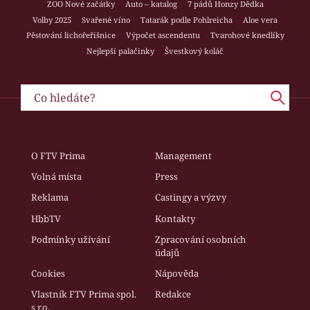
ZOO Nové začátky
Auto – katalog
7 pádů Honzy Dědka
Volby 2025
Svařené víno
Tatarák podle Pohlreicha
Aloe vera
Pěstování lichořeřišnice
Výpočet ascendentu
Tvarohové knedlíky
Nejlepší palačinky
Švestkový koláč
O FTV Prima
Management
Volná místa
Press
Reklama
Castingy a výzvy
HbbTV
Kontakty
Podmínky užívání
Zpracování osobních
údajů
Cookies
Nápověda
Vlastník FTV Prima spol.
Redakce
s r.o.