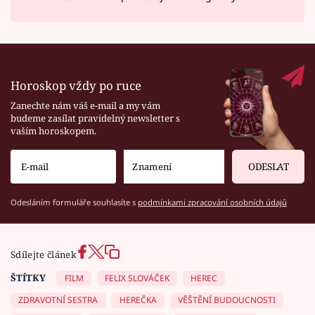
Horoskop vždy po ruce
Zanechte nám váš e-mail a my vám
budeme zasílat pravidelný newsletter s
vaším horoskopem.
ODESLAT
Odesláním formuláře souhlasíte s
podmínkami zpracování osobních údajů
Sdílejte článek
ŠTÍTKY
FILM
FELIX SLOVÁČEK
HEREC
ZDRAVOTNÍ SESTRA
HEREČKA
VĚŠTĚNÍ BUDOUCNOSTI