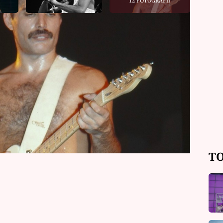
12 FOTOGRAFIÍ
rti Freddieho Mercuryho promluvila
utajovanou dceru. V nové biografii
ký vztah se zpěvákem a vysvětluje,
těla jsem se o tátu dělit s celým
etá B., pracující jako lékařka ve
TO