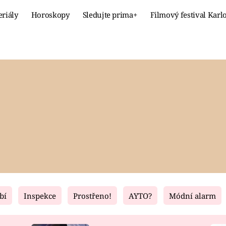
eriály
Horoskopy
Sledujte prima+
Filmový festival Karl
Celebrity
Recept
MÓDA A KRÁSA
HLAVNÍ JÍ
VZTAHY A SEX
SLADKÉ
PRIMA MAMINKA
ZDRAVÉ
bí
Inspekce
Prostřeno!
AYTO?
Módní alarm
Fresh
Living
RECEPTY
BYDLENÍ