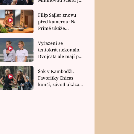
bez dubla
Filip Sajler znovu
před kamerou: Na
Primě ukáže
poctivou kuchyni i
rychlé recepty
Vyřazení se
tentokrát nekonalo.
Dvojčata ale mají po
uzavření třetí etapy
závodu nůž na krku
Šok v Kambodži.
Favoritky Chicas
končí, závod ukázal
svou nejtvrdší tvář