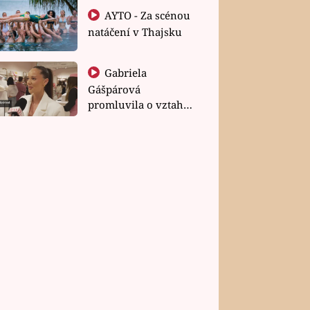
AYTO - Za scénou
natáčení v Thajsku
Gabriela
Gášpárová
promluvila o vztahu
a zakládání rodiny