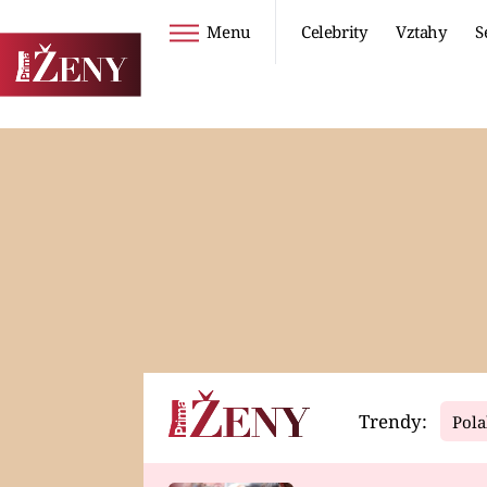
Menu
Celebrity
Vztahy
S
Seriály
Životní styl
ZOO
DIETY A HUBNUTÍ
PROSTŘENO!
CESTOVÁNÍ A
DOVOLENÁ
DUCH
ZDRAVÍ
Trendy:
Pola
Horoskopy
Video
ASTROČLÁNKY
SERIÁLY