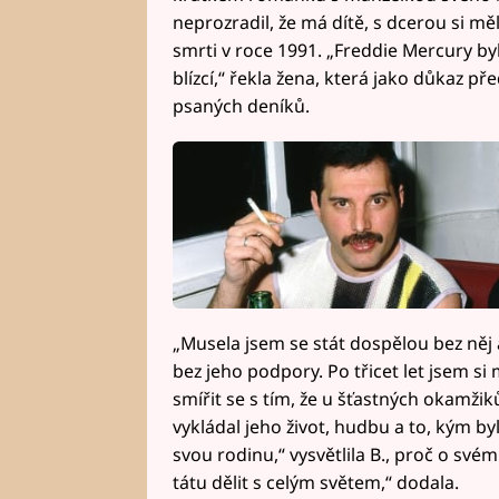
neprozradil, že má dítě, s dcerou si měl
smrti v roce 1991. „Freddie Mercury byl 
blízcí,“ řekla žena, která jako důkaz 
psaných deníků.
„Musela jsem se stát dospělou bez něj
bez jeho podpory. Po třicet let jsem si
smířit se s tím, že u šťastných okamži
vykládal jeho život, hudbu a to, kým byl
svou rodinu,“ vysvětlila B., proč o sv
tátu dělit s celým světem,“ dodala.