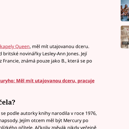
 kapely Queen
, měl mít utajovanou dceru.
d britské novinářky Lesley-Ann Jones. Její
z Francie, známá pouze jako B., která se po
uryho: Měl mít utajovanou dceru, pracuje
čela?
e podle autorky knihy narodila v roce 1976,
hapsody. Jejím otcem měl být Mercury po
zkého přítele. Ačkoliv zpěvák nikdy veřejně