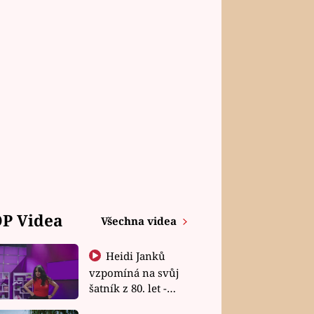
P Videa
Všechna videa
Heidi Janků
vzpomíná na svůj
šatník z 80. let -
Shopaholičky