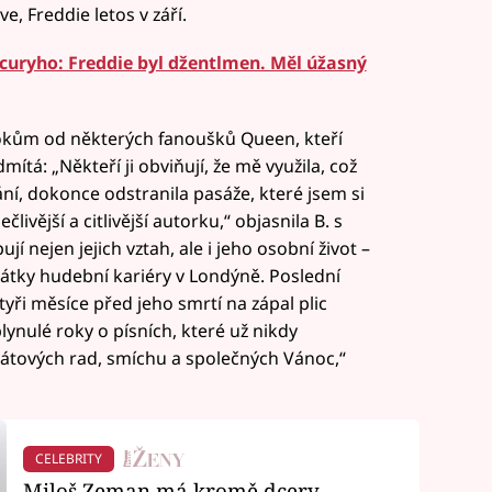
ve, Freddie letos v září.
uryho: Freddie byl džentlmen. Měl úžasný
tokům od některých fanoušků Queen, kteří
dmítá: „Někteří ji obviňují, že mě využila, což
ní, dokonce odstranila pasáže, které jsem si
livější a citlivější autorku,“ objasnila B. s
jí nejen jejich vztah, ale i jeho osobní život –
začátky hudební kariéry v Londýně. Poslední
yři měsíce před jeho smrtí na zápal plic
ynulé roky o písních, které už nikdy
 tátových rad, smíchu a společných Vánoc,“
CELEBRITY
Miloš Zeman má kromě dcery