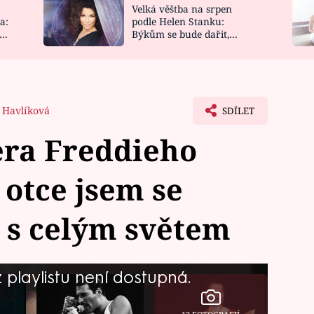
Velká věštba na srpen
NOVINKY
ZAHRADA
a:
podle Helen Stanku:
y
Býkům se bude dařit,
VIDEORECEPTY
DESIGN
Vodnáře čeká jízda
 Havlíková
SDÍLET
era Freddieho
otce jsem se
t s celým světem
playlistu není dostupná.