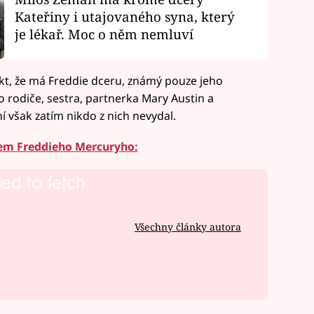
Kateřiny i utajovaného syna, který
je lékař. Moc o něm nemluví
kt, že má Freddie dceru, známý pouze jeho
o rodiče, sestra, partnerka Mary Austin a
ní však zatím nikdo z nich nevydal.
kem Freddieho Mercuryho:
led to fetch
Všechny články autora