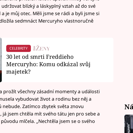
 udržovat blízký a láskyplný vztah až do své
a je můj otec. Měli jsme se rádi a byli jsme si
předložila sedmnáct Mercuryho vlastnoručně
CELEBRITY
30 let od smrti Freddieho
Mercuryho: Komu odkázal svůj
majetek?
 a prožít všechny zásadní momenty a události
 musela vybudovat život a rodinu bez něj a
Ná
ků nebude. Zatímco zbytek světa znovu
, já jsem chtěla mít svého tátu jen pro sebe a
ém původu mlčela. „Nechtěla jsem se o svého