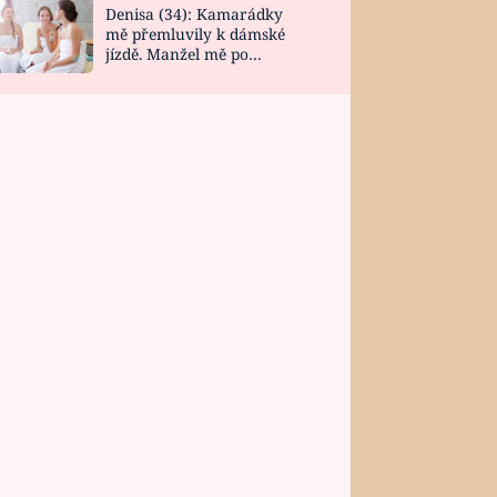
Denisa (34): Kamarádky
mě přemluvily k dámské
jízdě. Manžel mě po
návratu zaskočil