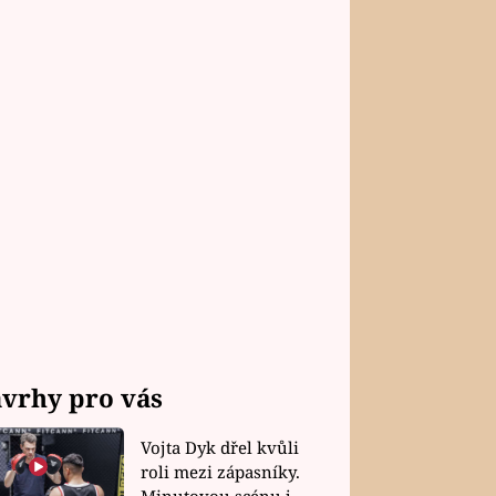
vrhy pro vás
Vojta Dyk dřel kvůli
roli mezi zápasníky.
Minutovou scénu jel