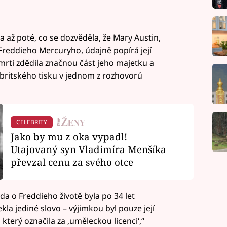
 až poté, co se dozvěděla, že Mary Austin,
 Freddieho Mercuryho, údajně popírá její
smrti zdědila značnou část jeho majetku a
 britského tisku v jednom z rozhovorů
CELEBRITY
Jako by mu z oka vypadl!
Utajovaný syn Vladimíra Menšíka
převzal cenu za svého otce
da o Freddieho životě byla po 34 let
la jediné slovo – výjimkou byl pouze její
erý označila za ‚uměleckou licenci‘,“