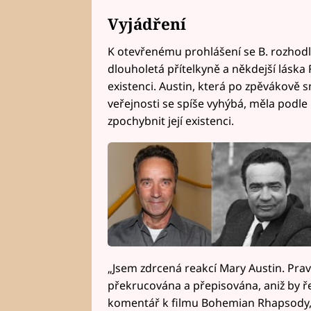
Vyjádření
K otevřenému prohlášení se B. rozhodla
dlouholetá přítelkyně a někdejší láska
existenci. Austin, která po zpěvákově 
veřejnosti se spíše vyhýbá, měla podle
zpochybnit její existenci.
„Jsem zdrcená reakcí Mary Austin. Prav
překrucována a přepisována, aniž by řek
komentář k filmu Bohemian Rhapsody, kt