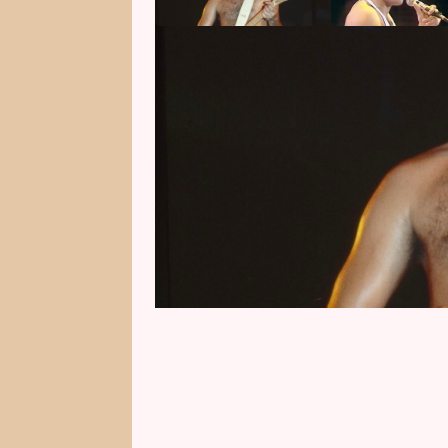
Po více než třiceti letech od sm
žena, která se označuje za jeho 
Love, Freddie popisuje svůj blíz
proč o svém původu mlčela. „Nech
světem,“ říká dnes osmačtyřicetil
Francii.