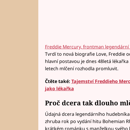
Freddie Mercury, frontman legendární
Tvrdí to nová biografie Love, Freddie o
hlavní postavou je dnes 48letá lékařka 
letech mlčení rozhodla promluvit.
Čtěte také:
Tajemství Freddieho Merc
jako lékařka
Proč dcera tak dlouho ml
Údajná dcera legendárního hudebníka s
zhruba rok po vydání hitu Bohemian R
krátkém románku s manželkou svého blí