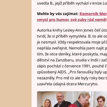
uvedla B., jejíž příběh vychází v knize Lo
Mohlo by vás zajímat:
Komorník Merc
smysl pro humor, své zuby rád neměl
Autorka knihy Lesley-Ann Jones čelí ú
tvrdí, že si příběh vymyslela. B. to ale o
je nesmysl. Vždy respektovala moje přá
nepřála zveřejnit. Nemohla jsem najít peč
tím, že otce deníky, které poskytla, mapu
dětství na Zanzibaru, studia v Indii i 
zápis pochází z července 1991, pouhé čt
způsobený AIDS. „Pro fanoušky byly upl
nezazněly. Pro mě to ale byly roky bez
uzavřela údajná dcera Mercuryho.