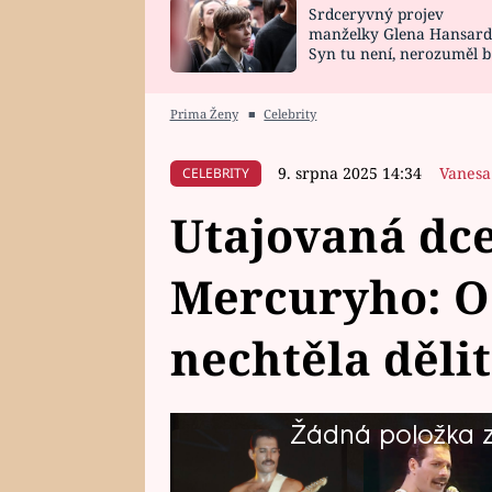
Srdceryvný projev
SNÁŘ
CELEBRITY
manželky Glena Hansard
Syn tu není, nerozuměl b
HOROSKOP NA
VAŘENÍ
tomu, vysvětlila
ROK 2023
Prima Ženy
■
Celebrity
9. srpna 2025 14:34
Vanesa
CELEBRITY
Utajovaná dc
Mercuryho: O 
nechtěla děli
Žádná položka z 