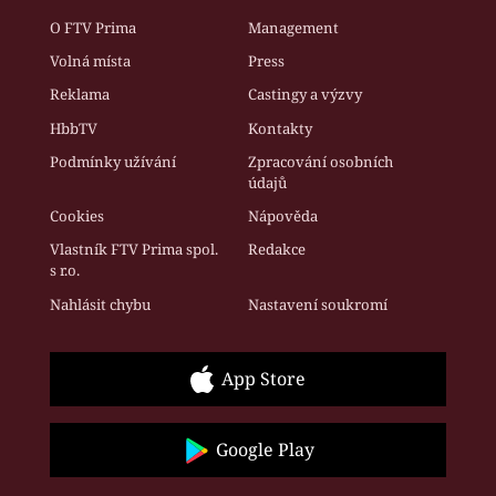
O FTV Prima
Management
Volná místa
Press
Reklama
Castingy a výzvy
HbbTV
Kontakty
Podmínky užívání
Zpracování osobních
údajů
Cookies
Nápověda
Vlastník FTV Prima spol.
Redakce
s r.o.
Nahlásit chybu
Nastavení soukromí
App Store
Google Play