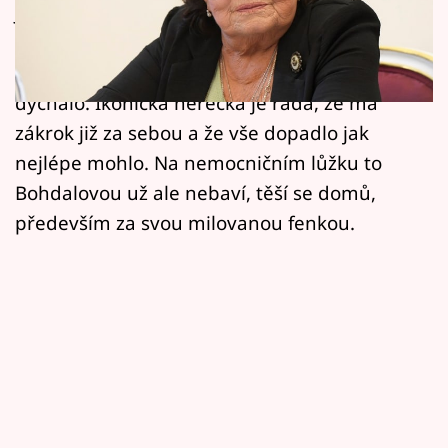
Horoskopy
Jiřina Bohdalová (93) má za sebou náročnou
operaci, při které jí lékaři odstranili zvětšenou
Sledujte prima+
štítnou žlázu, kvůli níž se herečce špatně
Filmový festival Karlovy Vary
dýchalo. Ikonická herečka je ráda, že má
zákrok již za sebou a že vše dopadlo jak
Pořady
nejlépe mohlo. Na nemocničním lůžku to
Bohdalovou už ale nebaví, těší se domů,
Mámy sobě
především za svou milovanou fenkou.
Přihlášení
Sledujte nás