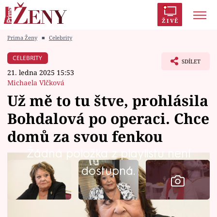
ŽIVĚ
Prima Ženy
■
Celebrity
Trendy:
Polabí
Inspekce
Prostřeno!
AYTO?
CELEBRITY
SDÍLET
Módní alarm
Zrádci
Proměny
21. ledna 2025 15:53
Michaela Vlčková
Už mě to tu štve, prohlásila
Bohdalová po operaci. Chce
Témata
domů za svou fenkou
Celebrity
Žádná položka z playlistu není
dostupná.
Vztahy
Seriály