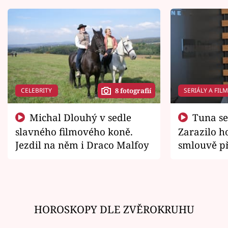
CELEBRITY
SERIÁLY A FIL
8 fotografií
Michal Dlouhý v sedle
Tuna se chtěl vrátit domů.
slavného filmového koně.
Zarazilo ho
Jezdil na něm i Draco Malfoy
smlouvě př
zemřít
HOROSKOPY DLE ZVĚROKRUHU