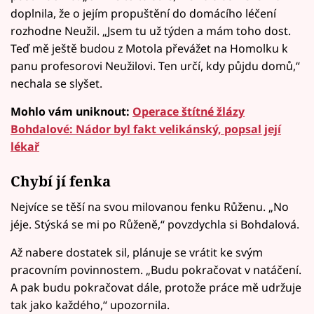
doplnila, že o jejím propuštění do domácího léčení
rozhodne Neužil. „Jsem tu už týden a mám toho dost.
Teď mě ještě budou z Motola převážet na Homolku k
panu profesorovi Neužilovi. Ten určí, kdy půjdu domů,“
nechala se slyšet.
Mohlo vám uniknout:
Operace štítné žlázy
Bohdalové: Nádor byl fakt velikánský, popsal její
lékař
Chybí jí fenka
Nejvíce se těší na svou milovanou fenku Růženu. „No
jéje. Stýská se mi po Růženě,“ povzdychla si Bohdalová.
Až nabere dostatek sil, plánuje se vrátit ke svým
pracovním povinnostem. „Budu pokračovat v natáčení.
A pak budu pokračovat dále, protože práce mě udržuje
tak jako každého,“ upozornila.