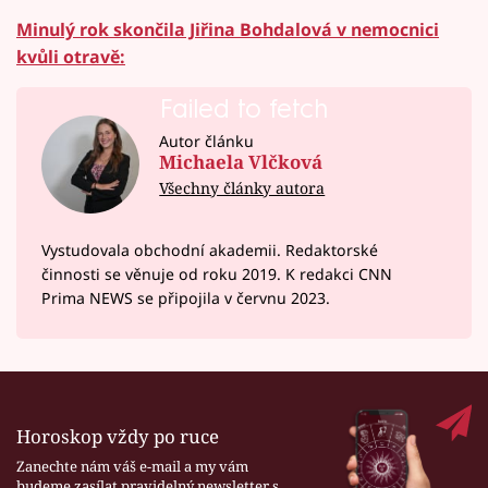
Minulý rok skončila Jiřina Bohdalová v nemocnici
kvůli otravě:
Failed to fetch
Autor článku
Michaela Vlčková
Všechny články autora
Vystudovala obchodní akademii. Redaktorské
činnosti se věnuje od roku 2019. K redakci CNN
Prima NEWS se připojila v červnu 2023.
Horoskop vždy po ruce
Zanechte nám váš e-mail a my vám
budeme zasílat pravidelný newsletter s