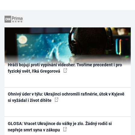
Hráči bojují proti vypínání videoher. Tvoříme precedent i pro
fyzický svět, říká Gregorová
Ohnivý úder v týlu: Ukrajinci ochromili rafinérie, útok v Kyjevě
si vyžádal i život dítěte
GLOSA: Vracet Ukrajince do války je zlo. Žádný rodič si
nepřeje smrt syna v zákopu