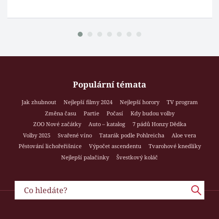
Populární témata
Jak zhubnout
Nejlepší filmy 2024
Nejlepší horory
TV program
Změna času
Partie
Počasí
Kdy budou volby
ZOO Nové začátky
Auto – katalog
7 pádů Honzy Dědka
Volby 2025
Svařené víno
Tatarák podle Pohlreicha
Aloe vera
Pěstování lichořeřišnice
Výpočet ascendentu
Tvarohové knedlíky
Nejlepší palačinky
Švestkový koláč