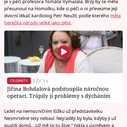
je v péči profesora Tomáše Vymazala. Brzy by se měla
přesunout na Homolku, kde si péči o ni převezme její
dvorní lékař, kardiolog Petr Neužil, podle kterého
měla
herečka národy velké jako pěst
.
CELEBRITY
Jiřina Bohdalová podstoupila náročnou
operaci. Trápily ji problémy s dýcháním
Ležet na nemocničním lůžku už představitelku
Nesmrtelné tety nebaví. Nejraději by byla, kdyby ji už
pustili domů. „Už mě to tu štve,“ řekla s úsměvem a