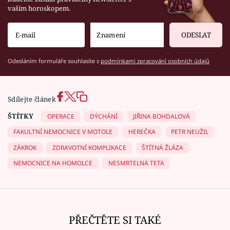
vaším horoskopem.
ODESLAT
Odesláním formuláře souhlasíte s
podmínkami zpracování osobních údajů
Sdílejte článek
ŠTÍTKY
OPERACE
DÝCHÁNÍ
JIŘINA BOHDALOVÁ
FAKULTNÍ NEMOCNICE V MOTOLE
HEREČKA
PETR NEUŽIL
ZÁKROK
ZDRAVOTNÍ KOMPLIKACE
ŠTÍTNÁ ŽLÁZA
NEMOCNICE NA HOMOLCE
NESMRTELNÁ TETA
PŘEČTĚTE SI TAKÉ