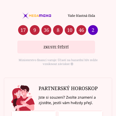
Vaše šťastná čísla
17
9
36
8
10
46
2
ZKUSTE ŠTĚSTÍ
Ministerstvo financí varuje: Účastí na hazardní hře může
vzniknout závislost ⑱
PARTNERSKÝ HOROSKOP
Jste si souzení? Zvolte znamení a
zjistěte, jestli vám hvězdy přejí.