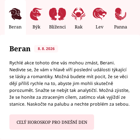
Beran
Býk
Blíženci
Rak
Lev
Panna
V
Beran
8. 8. 2026
Rychlé akce tohoto dne vás mohou zmást, Berani.
Nedivte se, že vám v hlavě víří poslední události týkající
se lásky a romantiky. Možná budete mít pocit, že se věci
dějí příliš rychle na to, abyste jim mohli skutečně
porozumět. Snažte se nebýt tak analytičtí. Možná zjistíte,
že se honíte za ztraceným cílem, zatímco vlak vyjíždí ze
stanice. Naskočte na palubu a nechte problém za sebou.
CELÝ HOROSKOP PRO DNEŠNÍ DEN