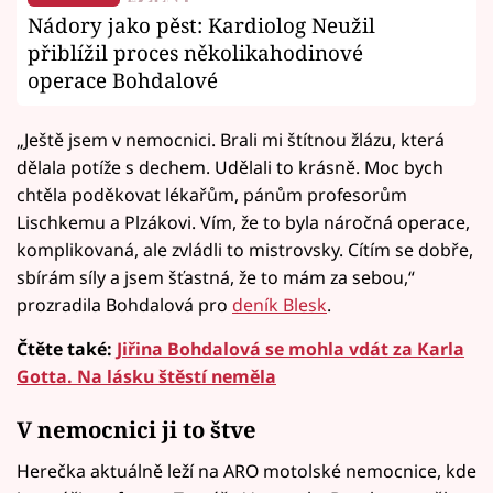
Nádory jako pěst: Kardiolog Neužil
přiblížil proces několikahodinové
operace Bohdalové
„Ještě jsem v nemocnici. Brali mi štítnou žlázu, která
dělala potíže s dechem. Udělali to krásně. Moc bych
chtěla poděkovat lékařům, pánům profesorům
Lischkemu a Plzákovi. Vím, že to byla náročná operace,
komplikovaná, ale zvládli to mistrovsky. Cítím se dobře,
sbírám síly a jsem šťastná, že to mám za sebou,“
prozradila Bohdalová pro
deník Blesk
.
Čtěte také:
Jiřina Bohdalová se mohla vdát za Karla
Gotta. Na lásku štěstí neměla
V nemocnici ji to štve
Herečka aktuálně leží na ARO motolské nemocnice, kde