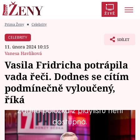
ŽIVĚ
Prima Ženy
■
Celebrity
Trendy:
Polabí
Inspekce
Prostřeno!
AYTO?
CELEBRITY
SDÍLET
Módní alarm
Zrádci
Proměny
11. února 2024 10:15
Vanesa Havlíková
Vasila Fridricha potrápila
vada řeči. Dodnes se cítím
Témata
podmínečně vyloučený,
Celebrity
říká
Žádná položka z playlistu není
Vztahy
Vasila Fridricha (47) můžete na televizních
dostupná.
Seriály
obrazovkách vídat čím dál tím více. Přestože je
nyní úspěšným hercem, jeho herecké začátky