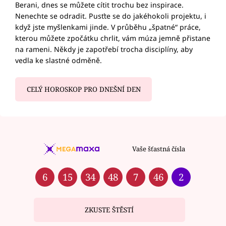
Berani, dnes se můžete cítit trochu bez inspirace.
Nenechte se odradit. Pusťte se do jakéhokoli projektu, i
když jste myšlenkami jinde. V průběhu „špatné“ práce,
kterou můžete zpočátku chrlit, vám múza jemně přistane
na rameni. Někdy je zapotřebí trocha disciplíny, aby
vedla ke slastné odměně.
CELÝ HOROSKOP PRO DNEŠNÍ DEN
Vaše šťastná čísla
6
15
34
48
7
46
2
ZKUSTE ŠTĚSTÍ