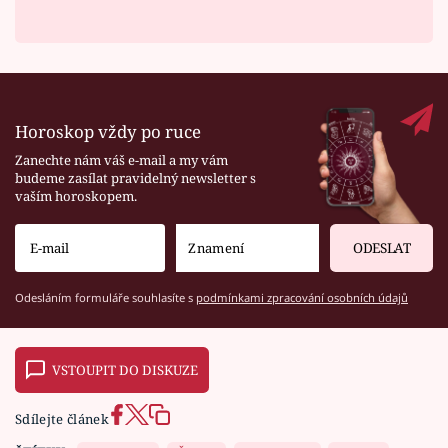
Horoskop vždy po ruce
Zanechte nám váš e-mail a my vám
budeme zasílat pravidelný newsletter s
vaším horoskopem.
ODESLAT
Odesláním formuláře souhlasíte s
podmínkami zpracování osobních údajů
VSTOUPIT DO DISKUZE
Sdílejte článek