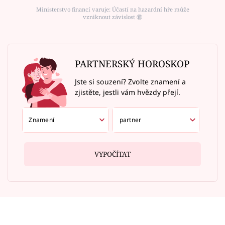
Ministerstvo financí varuje: Účastí na hazardní hře může
vzniknout závislost ⑱
PARTNERSKÝ HOROSKOP
Jste si souzení? Zvolte znamení a
zjistěte, jestli vám hvězdy přejí.
VYPOČÍTAT