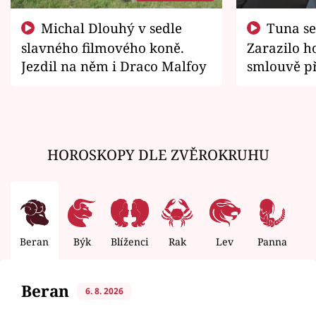
Michal Dlouhý v sedle
Tuna se chtěl vrátit domů.
slavného filmového koně.
Zarazilo ho
Jezdil na něm i Draco Malfoy
smlouvě př
zemřít
HOROSKOPY DLE ZVĚROKRUHU
Beran
Býk
Blíženci
Rak
Lev
Panna
V
Beran
6. 8. 2026