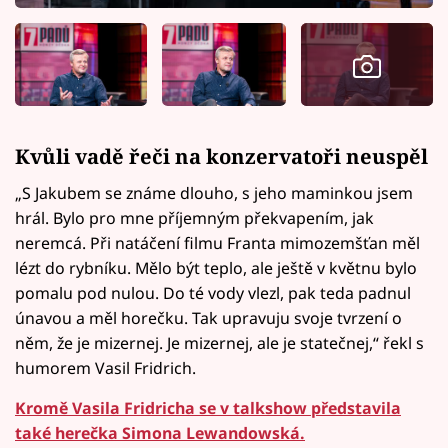
Kvůli vadě řeči na konzervatoři neuspěl
„S Jakubem se známe dlouho, s jeho maminkou jsem
hrál. Bylo pro mne příjemným překvapením, jak
neremcá. Při natáčení filmu Franta mimozemšťan měl
lézt do rybníku. Mělo být teplo, ale ještě v květnu bylo
pomalu pod nulou. Do té vody vlezl, pak teda padnul
únavou a měl horečku. Tak upravuju svoje tvrzení o
něm, že je mizernej. Je mizernej, ale je statečnej,“ řekl s
humorem Vasil Fridrich.
Kromě Vasila Fridricha se v talkshow představila
také herečka Simona Lewandowská.