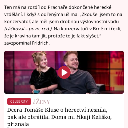
Ten má na rozdíl od Prachaře dokončené herecké
vzdělání. I když s odřenýma ušima. „Zkoušel jsem to na
konzervatoř, ale měl jsem drobnou výslovnostní vadu
(ráčkoval – pozn. red.).
Na konzervatoři v Brně mi řekli,
že je kravina tam jít, protože to je fakt slyšet,“
zavzpomínal Fridrich.
CELEBRITY
Dcera Tomáše Kluse o herectví nesnila,
pak ale obrátila. Doma mi říkají Keliško,
přiznala