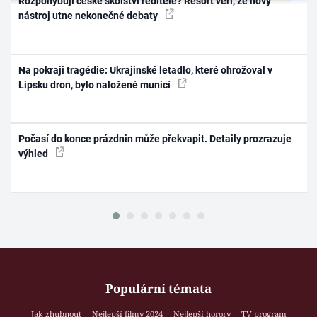
Rozpohybují české školství ředitelé? Resort věří, že nový
nástroj utne nekonečné debaty
Na pokraji tragédie: Ukrajinské letadlo, které ohrožoval v
Lipsku dron, bylo naložené municí
Počasí do konce prázdnin může překvapit. Detaily prozrazuje
výhled
Populární témata
Jak zhubnout
Nejlepší filmy 2024
Nejlepší horory
TV program