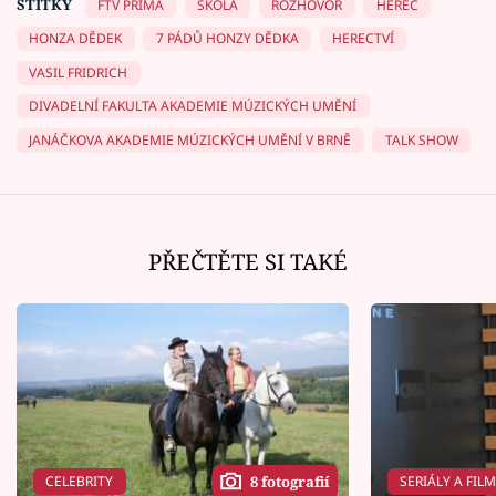
ŠTÍTKY
FTV PRIMA
ŠKOLA
ROZHOVOR
HEREC
HONZA DĚDEK
7 PÁDŮ HONZY DĚDKA
HERECTVÍ
VASIL FRIDRICH
DIVADELNÍ FAKULTA AKADEMIE MÚZICKÝCH UMĚNÍ
JANÁČKOVA AKADEMIE MÚZICKÝCH UMĚNÍ V BRNĚ
TALK SHOW
PŘEČTĚTE SI TAKÉ
CELEBRITY
SERIÁLY A FIL
8 fotografií