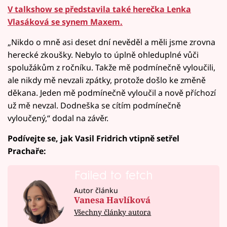
V talkshow se představila také herečka Lenka
Vlasáková se synem Maxem.
„Nikdo o mně asi deset dní nevěděl a měli jsme zrovna
herecké zkoušky. Nebylo to úplně ohleduplné vůči
spolužákům z ročníku. Takže mě podmínečně vyloučili,
ale nikdy mě nevzali zpátky, protože došlo ke změně
děkana. Jeden mě podmínečně vyloučil a nově příchozí
už mě nevzal. Dodneška se cítím podmínečně
vyloučený,“ dodal na závěr.
Podívejte se, jak Vasil Fridrich vtipně setřel
Prachaře:
Failed to fetch
Autor článku
Vanesa Havlíková
Všechny články autora