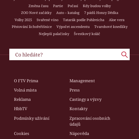
Změna času
Partie
Počasí
Kdy budou volby
ZOO Nové začátky
Auto – katalog
7 pádů Honzy Dědka
Volby 2025
Svařené víno
Tatarák podle Pohlreicha
Aloe vera
Pěstování lichořeřišnice
Výpočet ascendentu
Tvarohové knedlíky
Nejlepší palačinky
Švestkový koláč
O FTV Prima
Management
Volná místa
Press
Reklama
Castingy a výzvy
HbbTV
Kontakty
Podmínky užívání
Zpracování osobních
údajů
Cookies
Nápověda