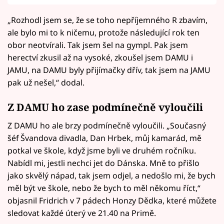
„Rozhodl jsem se, že se toho nepříjemného R zbavím,
ale bylo mi to k ničemu, protože následující rok ten
obor neotvírali. Tak jsem šel na gympl. Pak jsem
herectví zkusil až na vysoké, zkoušel jsem DAMU i
JAMU, na DAMU byly přijímačky dřív, tak jsem na JAMU
pak už nešel,“ dodal.
Z DAMU ho zase podmínečně vyloučili
Z DAMU ho ale brzy podmínečně vyloučili. „Současný
šéf Švandova divadla, Dan Hrbek, můj kamarád, mě
potkal ve škole, když jsme byli ve druhém ročníku.
Nabídl mi, jestli nechci jet do Dánska. Mně to přišlo
jako skvělý nápad, tak jsem odjel, a nedošlo mi, že bych
měl být ve škole, nebo že bych to měl někomu říct,“
objasnil Fridrich v 7 pádech Honzy Dědka, které můžete
sledovat každé úterý ve 21.40 na Primě.