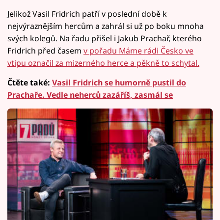
Jelikož Vasil Fridrich patří v poslední době k
nejvýraznějším hercům a zahrál si už po boku mnoha
svých kolegů. Na řadu přišel i Jakub Prachař, kterého
Fridrich před časem
v pořadu Máme rádi Česko ve
vtipu označil za mizerného herce a pěkně to schytal.
Čtěte také:
Vasil Fridrich se humorně pustil do
Prachaře. Vedle neherců zazáříš, zasmál se