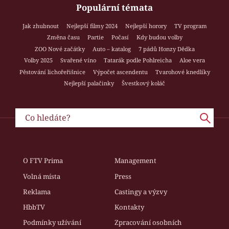
Populární témata
Jak zhubnout
Nejlepší filmy 2024
Nejlepší horory
TV program
Změna času
Partie
Počasí
Kdy budou volby
ZOO Nové začátky
Auto – katalog
7 pádů Honzy Dědka
Volby 2025
Svařené víno
Tatarák podle Pohlreicha
Aloe vera
Pěstování lichořeřišnice
Výpočet ascendentu
Tvarohové knedlíky
Nejlepší palačinky
Švestkový koláč
O FTV Prima
Management
Volná místa
Press
Reklama
Castingy a výzvy
HbbTV
Kontakty
Podmínky užívání
Zpracování osobních