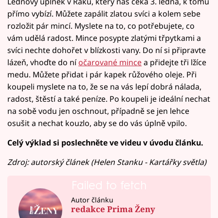
Lednový úplněk v Raku, který nás čeká 3. ledna, k tomu
přímo vybízí. Můžete zapálit zlatou svíci a kolem sebe
rozložit pár mincí. Myslete na to, co potřebujete, co
vám udělá radost. Mince posypte zlatými třpytkami a
svíci nechte dohořet v blízkosti vany. Do ní si připravte
lázeň, vhoďte do ní
očarované mince
a přidejte tři lžíce
medu. Můžete přidat i pár kapek růžového oleje. Při
koupeli myslete na to, že se na vás lepí dobrá nálada,
radost, štěstí a také peníze. Po koupeli je ideální nechat
na sobě vodu jen oschnout, případně se jen lehce
osušit a nechat kouzlo, aby se do vás úplně vpilo.
Celý výklad si poslechněte ve videu v úvodu článku.
Zdroj: autorský článek (Helen Stanku - Kartářky světla)
Failed to fetch
Autor článku
redakce Prima Ženy