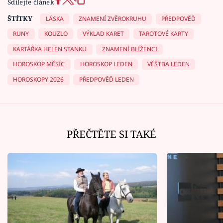
Sdílejte článek
ŠTÍTKY
LÁSKA
ZNAMENÍ ZVĚROKRUHU
PŘEDPOVĚĎ
RUNY
KOUZLO
VÝKLAD KARET
TAROTOVÉ KARTY
KARTÁŘKA HELEN STANKU
ZNAMENÍ BLÍŽENCI
HOROSKOP MĚSÍC
HOROSKOP LEDEN
VĚŠTBA LEDEN
HOROSKOPY 2026
PŘEDPOVĚĎ LEDEN
PŘEČTĚTE SI TAKÉ