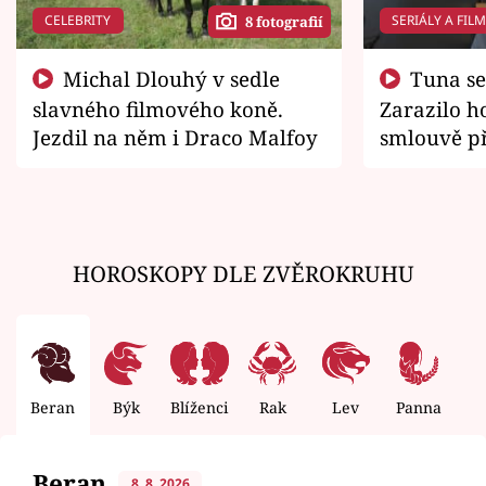
CELEBRITY
SERIÁLY A FIL
8 fotografií
Michal Dlouhý v sedle
Tuna se chtěl vrátit domů.
slavného filmového koně.
Zarazilo ho
Jezdil na něm i Draco Malfoy
smlouvě př
zemřít
HOROSKOPY DLE ZVĚROKRUHU
Beran
Býk
Blíženci
Rak
Lev
Panna
V
Beran
8. 8. 2026