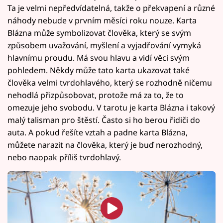
Ta je velmi nepředvídatelná, takže o překvapení a různé
náhody nebude v prvním měsíci roku nouze. Karta
Blázna může symbolizovat člověka, který se svým
způsobem uvažování, myšlení a vyjadřování vymyká
hlavnímu proudu. Má svou hlavu a vidí věci svým
pohledem. Někdy může tato karta ukazovat také
člověka velmi tvrdohlavého, který se rozhodně ničemu
nehodlá přizpůsobovat, protože má za to, že to
omezuje jeho svobodu. V tarotu je karta Blázna i takový
malý talisman pro štěstí. Často si ho berou řidiči do
auta. A pokud řešíte vztah a padne karta Blázna,
můžete narazit na člověka, který je buď nerozhodný,
nebo naopak příliš tvrdohlavý.