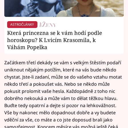
ASTROČLÁNKY
Která princezna se k vám hodí podle
horoskopu? K Lvicím Krasomila, k
Váhám Popelka
Začátkem třetí dekády se vám s velkým štěstím podaří
uniknout nějakým potížím, které na vás bude někdo
chystat. Jste-li zadaní, může se do vašeho vztahu motat
někdo třetí a pokoušet vás. Nebo se někdo může
pokusit prolomit vaše hesla. Každopádně z toho nic
dobrého nekouká a může vám to dělat těžkou hlavu.
Buďte tedy opatrní a dejte si pozor na lehkovážnost.
Vše by nakonec mělo dopadnout dobře a vy budete
vděční za vše, co máte a co jste doposud brali jako
samozřejmost. Koncem měsíce vás možná ještě čeká