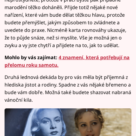
marodění těžko doháněli. Přijde totiž nějaké nové
nařízení, které vám bude dělat těžkou hlavu, protože
budete přemýšlet, jakým způsobem to zvládnete a
uvedete do praxe. Nicméně karta rovnováhy ukazuje,
že to půjde snáze, než si myslíte. Vše je možná jen o
zvyku a vy jste chytří a přijdete na to, jak to udělat.
Mohlo by vás zajímat:
4 znamení, která potřebují na
přelomu roku samotu.
Druhá lednová dekáda by pro vás měla být příjemná z
hlediska jistot a rodiny. Spadne z vás nějaké břemeno a
bude vám dobře. Možná také budete shazovat nabraná
vánoční kila.