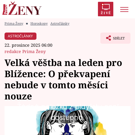
ŽIVĚ
Prima Ženy
■
Horoskopy
Astročlánky
Trendy:
Polabí
Inspekce
Prostřeno!
AYTO?
ASTROČLÁNKY
SDÍLET
Módní alarm
Zrádci
Proměny
22. prosince 2025 06:00
redakce Prima Ženy
Velká věštba na leden pro
Blížence: O překvapení
Témata
nebude v tomto měsíci
Celebrity
nouze
Žádná položka z playlistu není
Vztahy
Co čeká Blížence v prvním měsíci roku 2026?
dostupná.
Seriály
Na co byste si měli dát pozor, čeho se
vyvarovat a co byste neměli promeškat? A