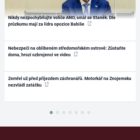
Nikdy nezpochybňujte voliče ANO, smál se Staněk. Dle
průzkumu mají za lídra opozice Babiše
Nebezpečí na oblíbeném středomořském ostrově: Zůstaňte
doma, hrozí ozbrojenci ve videu
Zemřel už před příjezdem záchranářů. Motorkář na Znojemsku
nezvládl zatáčku