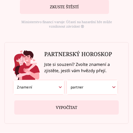
ZKUSTE ŠTĚSTÍ
Ministerstvo financí varuje: Účastí na hazardní hře může
vzniknout závislost ⑱
PARTNERSKÝ HOROSKOP
Jste si souzení? Zvolte znamení a
zjistěte, jestli vám hvězdy přejí.
VYPOČÍTAT