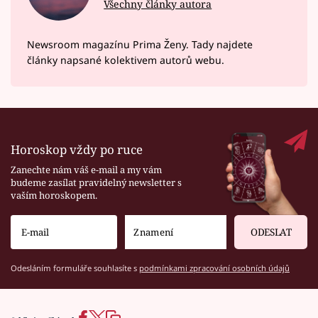
Všechny články autora
Newsroom magazínu Prima Ženy. Tady najdete
články napsané kolektivem autorů webu.
Horoskop vždy po ruce
Zanechte nám váš e-mail a my vám
budeme zasílat pravidelný newsletter s
vaším horoskopem.
ODESLAT
Odesláním formuláře souhlasíte s
podmínkami zpracování osobních údajů