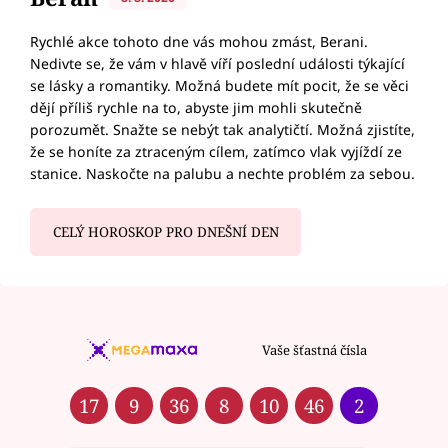
Rychlé akce tohoto dne vás mohou zmást, Berani.
Nedivte se, že vám v hlavě víří poslední události týkající
se lásky a romantiky. Možná budete mít pocit, že se věci
dějí příliš rychle na to, abyste jim mohli skutečně
porozumět. Snažte se nebýt tak analytičtí. Možná zjistíte,
že se honíte za ztraceným cílem, zatímco vlak vyjíždí ze
stanice. Naskočte na palubu a nechte problém za sebou.
CELÝ HOROSKOP PRO DNEŠNÍ DEN
Vaše šťastná čísla
17
9
36
8
10
46
2