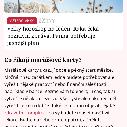
ASTROČLÁNKY
Velký horoskop na leden: Raka čeká
pozitivní zpráva, Panna potřebuje
jasnější plán
Co říkají mariášové karty?
Mariášové karty ukazují docela pěkný start měsíce.
Možná hned začátkem ledna budete potřebovat ale
vyřešit nějaké pracovní nebo finanční záležitosti,
například v bance. Vezme vám to energii i čas, tak si
vytvořte nějakou rezervu. Vše byste ale nakonec měli
vyřešit celkem dobře. Také se mohou objevit nějaké
zdravotní komplikace
a vy budete muset navštívit
lékaře. Buďte na sebe proto opatrní, ať někde
neprostydnete, protože v práci byste pak případné