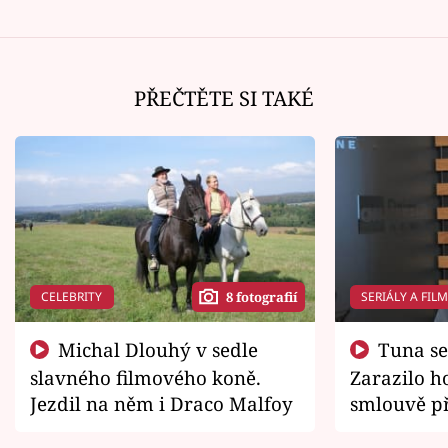
PŘEČTĚTE SI TAKÉ
CELEBRITY
SERIÁLY A FIL
8 fotografií
Michal Dlouhý v sedle
Tuna se chtěl vrátit domů.
slavného filmového koně.
Zarazilo ho
Jezdil na něm i Draco Malfoy
smlouvě př
zemřít