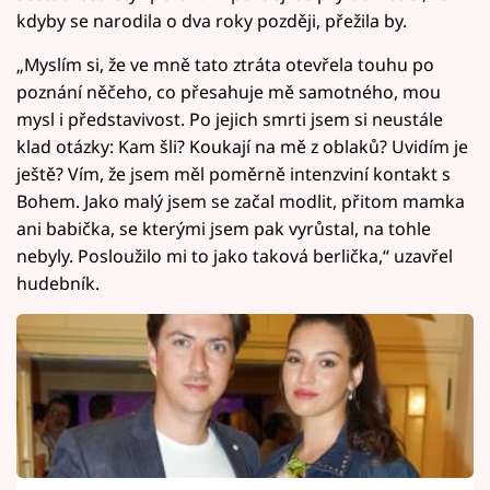
kdyby se narodila o dva roky později, přežila by.
„Myslím si, že ve mně tato ztráta otevřela touhu po
poznání něčeho, co přesahuje mě samotného, mou
mysl i představivost. Po jejich smrti jsem si neustále
klad otázky: Kam šli? Koukají na mě z oblaků? Uvidím je
ještě? Vím, že jsem měl poměrně intenzviní kontakt s
Bohem. Jako malý jsem se začal modlit, přitom mamka
ani babička, se kterými jsem pak vyrůstal, na tohle
nebyly. Posloužilo mi to jako taková berlička,“ uzavřel
hudebník.