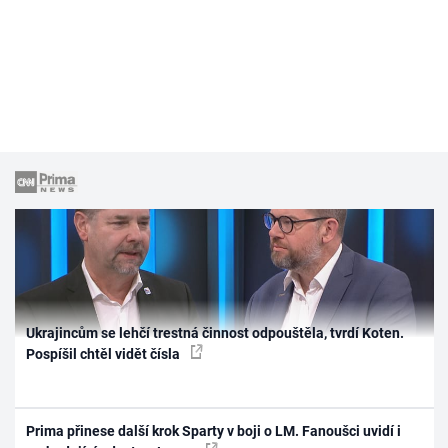
Ukrajincům se lehčí trestná činnost odpouštěla, tvrdí Koten.
Pospíšil chtěl vidět čísla
Prima přinese další krok Sparty v boji o LM. Fanoušci uvidí i