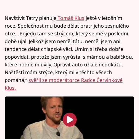
Navštívit Tatry plánuje
Tomáš Klus
ještě v letošním
roce. Společnost mu bude dělat bratr jeho zesnulého
otce. „Pojedu tam se strýcem, který se mě v poslední
době ujal. Jelikož jsem neměl tátu, neměl jsem ani
tendence dělat chlapské věci. Umím si třeba dobře
popovídat, protože jsem vyrůstal s mámou a babičkou,
které hodně mluvily. Opravit auto už ale nedokážu.
Naštěstí mám strýce, který mi v těchto věcech
pomáhá,“
svěřil se moderátorce Radce Červinkové
Klus.