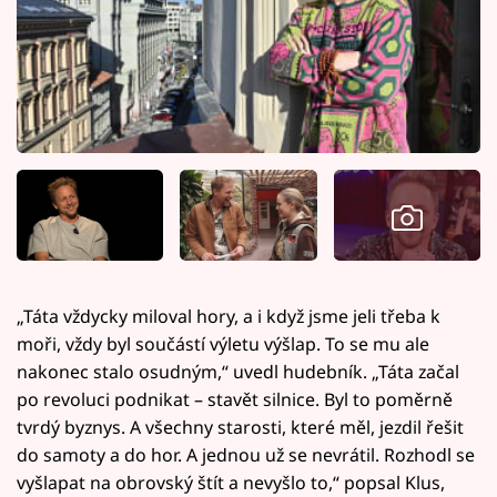
„Táta vždycky miloval hory, a i když jsme jeli třeba k
moři, vždy byl součástí výletu výšlap. To se mu ale
nakonec stalo osudným,“ uvedl hudebník. „Táta začal
po revoluci podnikat – stavět silnice. Byl to poměrně
tvrdý byznys. A všechny starosti, které měl, jezdil řešit
do samoty a do hor. A jednou už se nevrátil. Rozhodl se
vyšlapat na obrovský štít a nevyšlo to,“ popsal Klus,