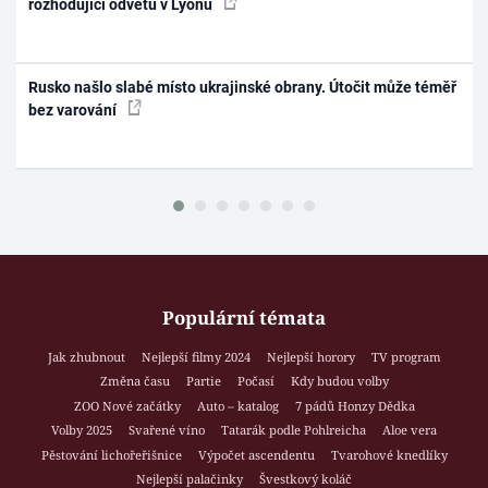
rozhodující odvetu v Lyonu
Rusko našlo slabé místo ukrajinské obrany. Útočit může téměř
bez varování
Populární témata
Jak zhubnout
Nejlepší filmy 2024
Nejlepší horory
TV program
Změna času
Partie
Počasí
Kdy budou volby
ZOO Nové začátky
Auto – katalog
7 pádů Honzy Dědka
Volby 2025
Svařené víno
Tatarák podle Pohlreicha
Aloe vera
Pěstování lichořeřišnice
Výpočet ascendentu
Tvarohové knedlíky
Nejlepší palačinky
Švestkový koláč