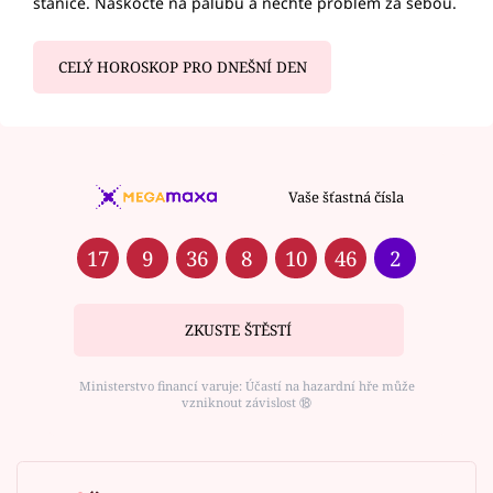
stanice. Naskočte na palubu a nechte problém za sebou.
CELÝ HOROSKOP PRO DNEŠNÍ DEN
Vaše šťastná čísla
17
9
36
8
10
46
2
ZKUSTE ŠTĚSTÍ
Ministerstvo financí varuje: Účastí na hazardní hře může
vzniknout závislost ⑱