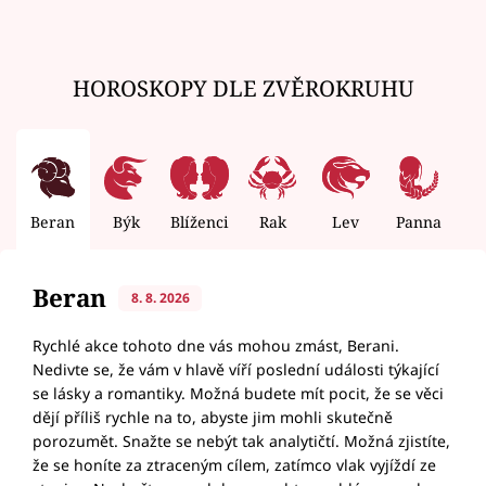
HOROSKOPY DLE ZVĚROKRUHU
Beran
Býk
Blíženci
Rak
Lev
Panna
V
Beran
8. 8. 2026
Rychlé akce tohoto dne vás mohou zmást, Berani.
Nedivte se, že vám v hlavě víří poslední události týkající
se lásky a romantiky. Možná budete mít pocit, že se věci
dějí příliš rychle na to, abyste jim mohli skutečně
porozumět. Snažte se nebýt tak analytičtí. Možná zjistíte,
že se honíte za ztraceným cílem, zatímco vlak vyjíždí ze