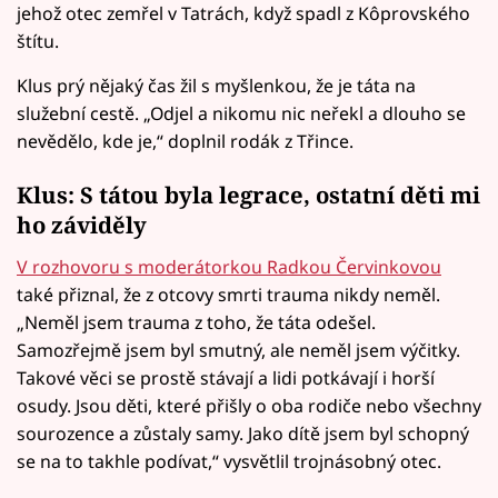
jehož otec zemřel v Tatrách, když spadl z Kôprovského
štítu.
Klus prý nějaký čas žil s myšlenkou, že je táta na
služební cestě. „Odjel a nikomu nic neřekl a dlouho se
nevědělo, kde je,“ doplnil rodák z Třince.
Klus: S tátou byla legrace, ostatní děti mi
ho záviděly
V rozhovoru s moderátorkou Radkou Červinkovou
také přiznal, že z otcovy smrti trauma nikdy neměl.
„Neměl jsem trauma z toho, že táta odešel.
Samozřejmě jsem byl smutný, ale neměl jsem výčitky.
Takové věci se prostě stávají a lidi potkávají i horší
osudy. Jsou děti, které přišly o oba rodiče nebo všechny
sourozence a zůstaly samy. Jako dítě jsem byl schopný
se na to takhle podívat,“ vysvětlil trojnásobný otec.