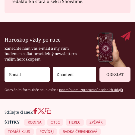
redaktorka stará o sekci Showtime.
Horoskop vždy po ruce
Zanechte nám váš e-mail a my vám
budeme zasílat pravidelný newsletter s
vaším horoskopem.
ODESLAT
Odesláním formuláře souhlasíte s
podmínkami zpracování osobních údajů
Sdílejte článek
ŠTÍTKY
RODINA
OTEC
HEREC
ZPĚVÁK
TOMÁŠ KLUS
POVÍDEJ
RADKA ČERVINKOVÁ