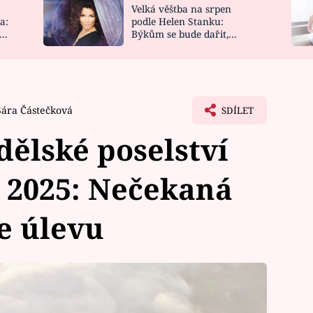
Velká věštba na srpen
NOVINKY
ZAHRADA
a:
podle Helen Stanku:
y
Býkům se bude dařit,
VIDEORECEPTY
DESIGN
Vodnáře čeká jízda
Sára Částečková
SDÍLET
ělské poselství
e 2025: Nečekaná
e úlevu