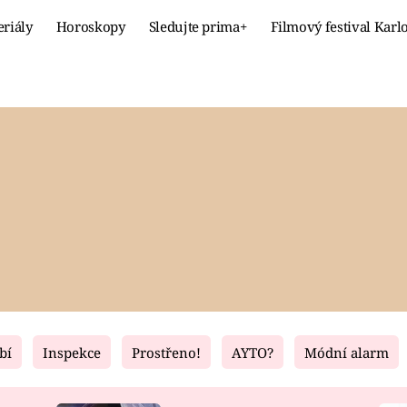
eriály
Horoskopy
Sledujte prima+
Filmový festival Karl
Celebrity
Recept
MÓDA A KRÁSA
HLAVNÍ JÍ
VZTAHY A SEX
SLADKÉ
PRIMA MAMINKA
ZDRAVÉ
bí
Inspekce
Prostřeno!
AYTO?
Módní alarm
Fresh
Living
RECEPTY
BYDLENÍ