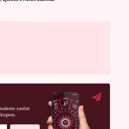
led to fetch
budeme zasílat
oskopem.