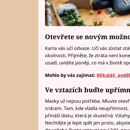
Otevřete se novým možn
Karta vás učí odvaze. Učí vás zůstat st
okolnosti. Přijměte, že ztráta není kon
usadí, uvidíte jasněji, co má v životě 
Mohlo by vás zajímat:
Mikuláš, anděl 
Ve vztazích buďte upřímn
Masky už nejsou potřeba. Mluvte otevřen
srdcem. Tam, kde vládla neupřímnost, m
přináší lásku, která je skutečná. Vztahy
Nechtějte je lepit zpět jen proto, abys