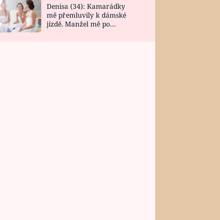
Denisa (34): Kamarádky
mě přemluvily k dámské
jízdě. Manžel mě po
návratu zaskočil