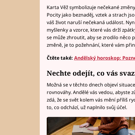
Karta Věž symbolizuje nečekané změny
Pocity jako beznaděj, vztek a strach js
váš život naruší nečekaná událost. Nyní 
myšlenky a vzorce, které vás drží zpátk
se může zhroutit, aby se zrodilo něco
změně, je to požehnání, které vám při
Čtěte také:
Andělský horoskop: Pozne
Nechte odejít, co vás sva
Možná se v těchto dnech objeví situace
rovnováhy. Andělé vás vedou, abyste zůs
zdá, že se svět kolem vás mění příliš ryc
to, co odchází, už naplnilo svůj účel.