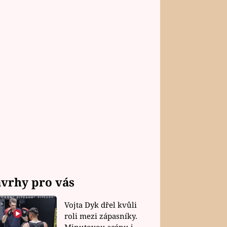
vrhy pro vás
Vojta Dyk dřel kvůli
roli mezi zápasníky.
Minutovou scénu jel