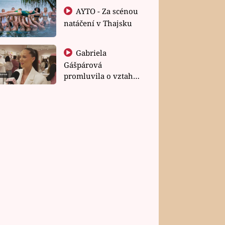
AYTO - Za scénou
natáčení v Thajsku
Gabriela
Gášpárová
promluvila o vztahu
a zakládání rodiny