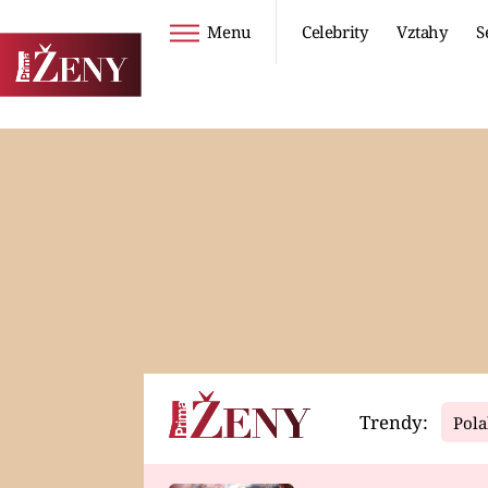
Menu
Celebrity
Vztahy
S
Seriály
Životní styl
ZOO
DIETY A HUBNUTÍ
PROSTŘENO!
CESTOVÁNÍ A
DOVOLENÁ
DUCH
ZDRAVÍ
Trendy:
Pola
Horoskopy
Video
ASTROČLÁNKY
SERIÁLY