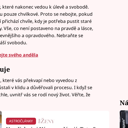
, které nakonec vedou k úlevě a svobodě.
ou pouze chvilkové. Proto se nebojte, pokud
přichází chvíle, kdy je potřeba pustit staré
y. Vše, co není postaveno na pravdě a lásce,
 pevnějšího a opravdového. Nebraňte se
náší svobodu.
jte svého anděla
zuje
, které vás překvapí nebo vyvedou z
tali v klidu a důvěřovali procesu. I když se
hle, uvnitř vás se rodí nový život. Věřte, že
Ná
ASTROČLÁNKY