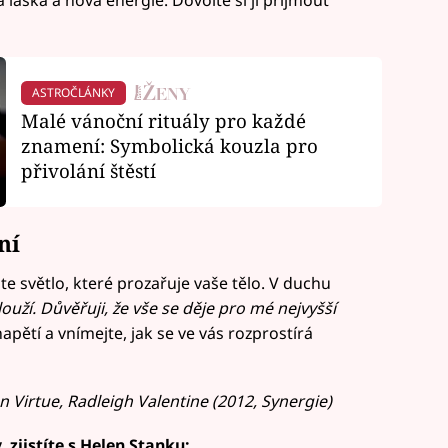
 láska a nová energie. Dovolte si ji přijmout
ASTROČLÁNKY
Malé vánoční rituály pro každé
znamení: Symbolická kouzla pro
přivolání štěstí
ní
jte světlo, které prozařuje vaše tělo. V duchu
ouží. Důvěřuji, že vše se děje pro mé nejvyšší
ětí a vnímejte, jak se ve vás rozprostírá
n Virtue, Radleigh Valentine (2012, Synergie)
 zjistíte s Helen Stanku: