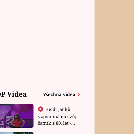
P Videa
Všechna videa
Heidi Janků
vzpomíná na svůj
šatník z 80. let -
Shopaholičky