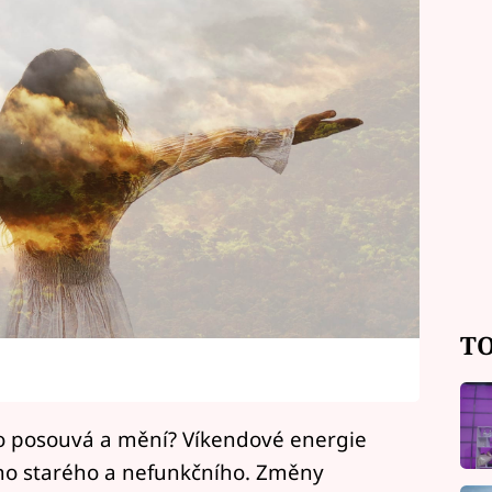
TO
ěco posouvá a mění? Víkendové energie
šeho starého a nefunkčního. Změny