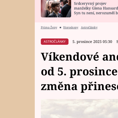
Srdceryvný projev
SNÁŘ
CELEBRITY
manželky Glena Hansard
Syn tu není, nerozuměl b
HOROSKOP NA
VAŘENÍ
tomu, vysvětlila
ROK 2023
Prima Ženy
■
Horoskopy
Astročlánky
5. prosince 2025 05:30
ASTROČLÁNKY
Víkendové and
od 5. prosinc
změna přines