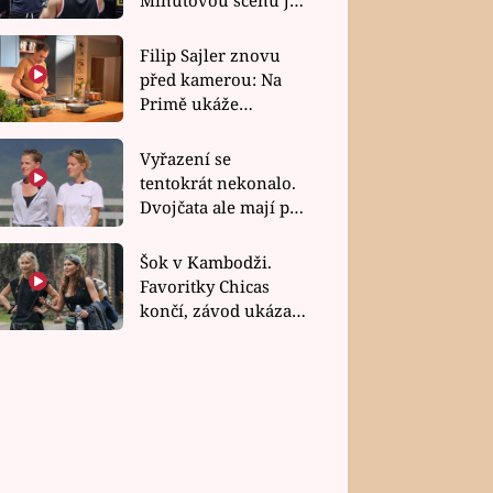
bez dubla
Filip Sajler znovu
před kamerou: Na
Primě ukáže
poctivou kuchyni i
rychlé recepty
Vyřazení se
tentokrát nekonalo.
Dvojčata ale mají po
uzavření třetí etapy
závodu nůž na krku
Šok v Kambodži.
Favoritky Chicas
končí, závod ukázal
svou nejtvrdší tvář