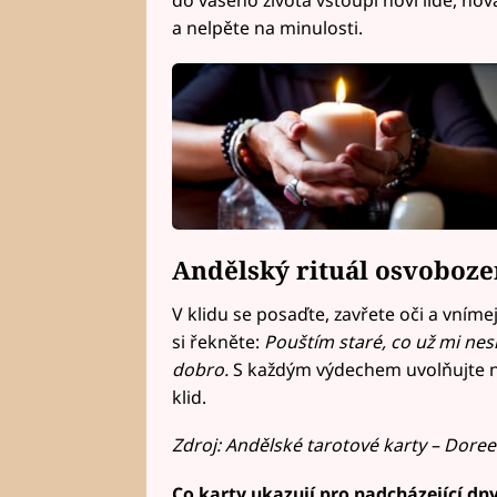
do vašeho života vstoupí noví lidé, nová
a nelpěte na minulosti.
Andělský rituál osvoboze
V klidu se posaďte, zavřete oči a vníme
si řekněte:
Pouštím staré, co už mi nesl
dobro.
S každým výdechem uvolňujte nap
klid.
Zdroj: Andělské tarotové karty – Doree
Co karty ukazují pro nadcházející dny,