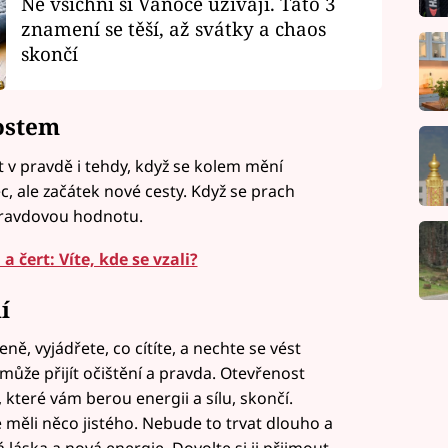
Ne všichni si Vánoce užívají. Tato 3
znamení se těší, až svátky a chaos
skončí
ostem
át v pravdě i tehdy, když se kolem mění
ec, ale začátek nové cesty. Když se prach
opravdovou hodnotu.
a čert: Víte, kde se vzali?
í
ě, vyjádřete, co cítíte, a nechte se vést
ůže přijít očištění a pravda. Otevřenost
, které vám berou energii a sílu, skončí.
te měli něco jistého. Nebude to trvat dlouho a