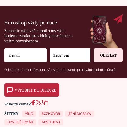
Horoskop vždy po ruce
Zanechte nám váš e-mail a my vám
budeme zasílat pravidelný newsletter s
vaším horoskopem.
ODESLAT
Odesláním formuláře souhlasíte s
podmínkami zpracování osobních údajů
VSTOUPIT DO DISKUZE
Sdílejte článek
ŠTÍTKY
VÍNO
ROZHOVOR
JIŽNÍ MORAVA
HYNEK ČERMÁK
ABSTINENT