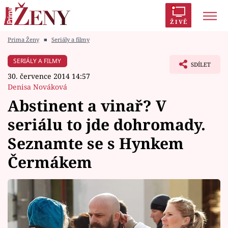
ŽIVĚ
Prima Ženy
■
Seriály a filmy
Trendy:
Polabí
Inspekce
Prostřeno!
AYTO?
SERIÁLY A FILMY
SDÍLET
Módní alarm
Zrádci
Proměny
30. července 2014 14:57
Denisa Nováková
Abstinent a vinař? V
seriálu to jde dohromady.
Témata
Seznamte se s Hynkem
Celebrity
Čermákem
Vztahy
Seriály