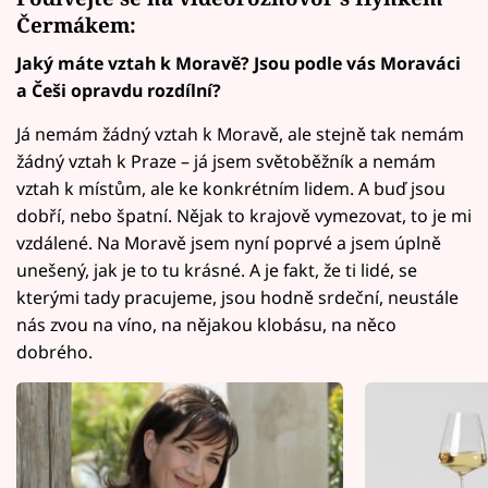
Čermákem:
Jaký máte vztah k Moravě? Jsou podle vás Moraváci
a Češi opravdu rozdílní?
Já nemám žádný vztah k Moravě, ale stejně tak nemám
žádný vztah k Praze – já jsem světoběžník a nemám
vztah k místům, ale ke konkrétním lidem. A buď jsou
dobří, nebo špatní. Nějak to krajově vymezovat, to je mi
vzdálené. Na Moravě jsem nyní poprvé a jsem úplně
unešený, jak je to tu krásné. A je fakt, že ti lidé, se
kterými tady pracujeme, jsou hodně srdeční, neustále
nás zvou na víno, na nějakou klobásu, na něco
dobrého.