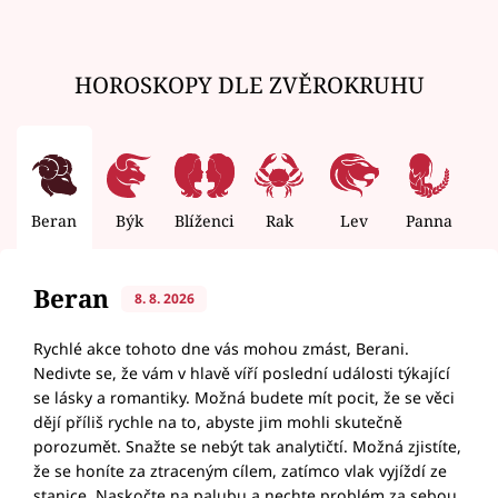
HOROSKOPY DLE ZVĚROKRUHU
Beran
Býk
Blíženci
Rak
Lev
Panna
V
Beran
8. 8. 2026
Rychlé akce tohoto dne vás mohou zmást, Berani.
Nedivte se, že vám v hlavě víří poslední události týkající
se lásky a romantiky. Možná budete mít pocit, že se věci
dějí příliš rychle na to, abyste jim mohli skutečně
porozumět. Snažte se nebýt tak analytičtí. Možná zjistíte,
že se honíte za ztraceným cílem, zatímco vlak vyjíždí ze
stanice. Naskočte na palubu a nechte problém za sebou.