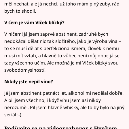
měl nechat, ale já nechci, už toho mám plný zuby, rád
bych to shodil.
V čem je vám Vlček blízký?
V ničem! Já jsem zaprvé abstinent, zadruhé bych
nedokázal dělat nic tak složitého, jako je výroba vína –
to se musí dělat s perfekcionalismem, člověk k němu
musí mít vztah, a hlavně to vůbec není můj obor, já se
tady všechno učím. Ale možná je mi Vlček blízký svou
svobodomyslností.
Nikdy jste nepil víno?
Já jsem abstinent patnáct let, alkohol mi nedělal dobře.
A pil jsem všechno, i když vínu jsem asi nikdy
nerozuměl. Pil jsem hlavně whisky, ale to by bylo na jiný
seriál :-).
Podívejte se na videorozhovor s Hynkem