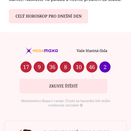
CELÝ HOROSKOP PRO DNEŠNÍ DEN
Vaše šťastná čísla
17
9
36
8
10
46
2
ZKUSTE ŠTĚSTÍ
Ministerstvo financí varuje: Účastí na hazardní hře může
vzniknout závislost ⑱