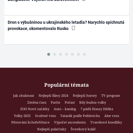
Dron s výbušninou u ukrajinského letadla? Narychlo spíchnutá
provokace, okomentovalo Rusko
Populární témata
Jak zhubnout
Nejlepší filmy 2024
Nejlepší horory
TV program
Změna času
Partie
Počasí
Kdy budou volby
ZOO Nové začátky
Auto – katalog
7 pádů Honzy Dědka
Volby 2025
Svařené víno
Tatarák podle Pohlreicha
Aloe vera
Pěstování lichořeřišnice
Výpočet ascendentu
Tvarohové knedlíky
Nejlepší palačinky
Švestkový koláč