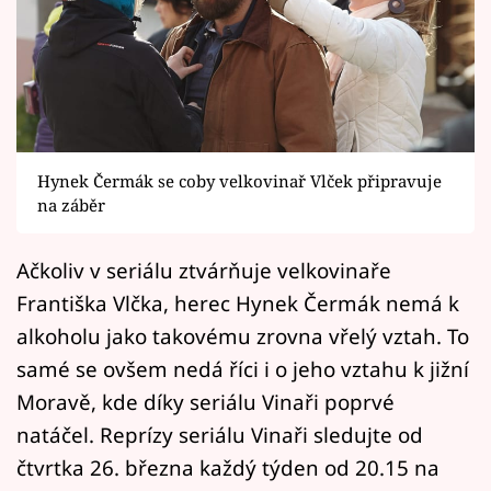
Horoskopy
Sledujte prima+
Filmový festival Karlovy Vary
Pořady
Hynek Čermák se coby velkovinař Vlček připravuje
na záběr
Mámy sobě
Ačkoliv v seriálu ztvárňuje velkovinaře
Přihlášení
Františka Vlčka, herec Hynek Čermák nemá k
alkoholu jako takovému zrovna vřelý vztah. To
samé se ovšem nedá říci i o jeho vztahu k jižní
Sledujte nás
Moravě, kde díky seriálu Vinaři poprvé
natáčel. Reprízy seriálu Vinaři sledujte od
čtvrtka 26. března každý týden od 20.15 na