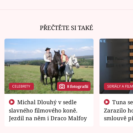
PŘEČTĚTE SI TAKÉ
CELEBRITY
SERIÁLY A FIL
8 fotografií
Michal Dlouhý v sedle
Tuna se chtěl vrátit domů.
slavného filmového koně.
Zarazilo ho
Jezdil na něm i Draco Malfoy
smlouvě př
zemřít