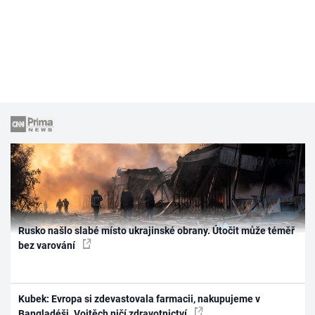
Rusko našlo slabé místo ukrajinské obrany. Útočit může téměř
bez varování
Kubek: Evropa si zdevastovala farmacii, nakupujeme v
Bangladéši. Vojtěch ničí zdravotnictví