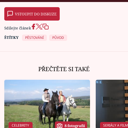
VSTOUPIT DO DISKUZE
Sdílejte článek
ŠTÍTKY
PĚSTOVÁNÍ
PŮVOD
PŘEČTĚTE SI TAKÉ
CELEBRITY
SERIÁLY A FIL
8 fotografií