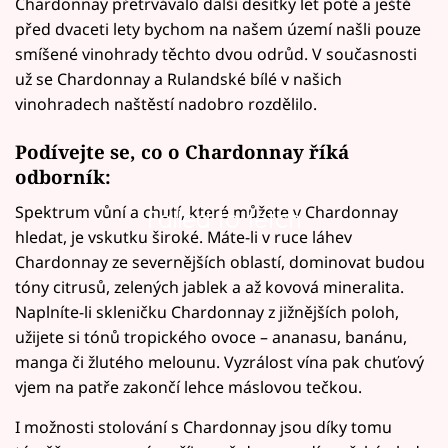
Chardonnay přetrvávalo další desítky let poté a ještě
před dvaceti lety bychom na našem území našli pouze
smíšené vinohrady těchto dvou odrůd. V současnosti
už se Chardonnay a Rulandské bílé v našich
vinohradech naštěstí nadobro rozdělilo.
Podívejte se, co o Chardonnay říká
odborník:
Spektrum vůní a chutí, které můžete v Chardonnay
Failed to fetch
hledat, je vskutku široké. Máte-li v ruce láhev
Chardonnay ze severnějších oblastí, dominovat budou
tóny citrusů, zelených jablek a až kovová mineralita.
Naplníte-li skleničku Chardonnay z jižnějších poloh,
užijete si tónů tropického ovoce – ananasu, banánu,
manga či žlutého melounu. Vyzrálost vína pak chuťový
vjem na patře zakončí lehce máslovou tečkou.
I možnosti stolování s Chardonnay jsou díky tomu