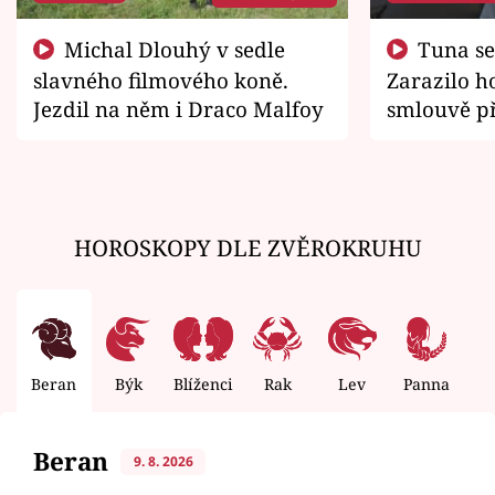
Michal Dlouhý v sedle
Tuna se chtěl vrátit domů.
slavného filmového koně.
Zarazilo ho
Jezdil na něm i Draco Malfoy
smlouvě př
zemřít
HOROSKOPY DLE ZVĚROKRUHU
Beran
Býk
Blíženci
Rak
Lev
Panna
V
Beran
9. 8. 2026