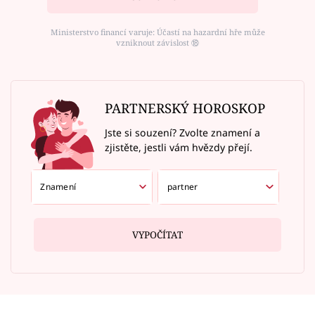
Ministerstvo financí varuje: Účastí na hazardní hře může
vzniknout závislost ⑱
PARTNERSKÝ HOROSKOP
Jste si souzení? Zvolte znamení a
zjistěte, jestli vám hvězdy přejí.
VYPOČÍTAT