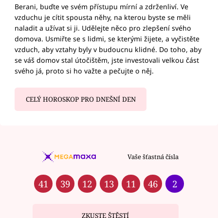
Berani, buďte ve svém přístupu mírní a zdrženliví. Ve
vzduchu je cítit spousta něhy, na kterou byste se měli
naladit a užívat si ji. Udělejte něco pro zlepšení svého
domova. Usmiřte se s lidmi, se kterými žijete, a vyčistěte
vzduch, aby vztahy byly v budoucnu klidné. Do toho, aby
se váš domov stal útočištěm, jste investovali velkou část
svého já, proto si ho važte a pečujte o něj.
CELÝ HOROSKOP PRO DNEŠNÍ DEN
Vaše šťastná čísla
41
39
12
13
11
46
2
ZKUSTE ŠTĚSTÍ