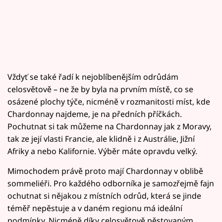
Vždyť se také řadí k nejoblíbenějším odrůdám
celosvětově – ne že by byla na prvním místě, co se
osázené plochy týče, nicméně v rozmanitosti míst, kde
Chardonnay najdeme, je na předních příčkách.
Pochutnat si tak můžeme na Chardonnay jak z Moravy,
tak ze její vlasti Francie, ale klidně i z Austrálie, Jižní
Afriky a nebo Kalifornie. Výběr máte opravdu velký.
Mimochodem právě proto mají Chardonnay v oblibě
sommeliéři. Pro každého odborníka je samozřejmě fajn
ochutnat si nějakou z místních odrůd, která se jinde
téměř nepěstuje a v daném regionu má ideální
podmínky. Nicméně díky celosvětově pěstovaným