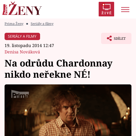
ŽIVĚ
Prima Ženy
■
Seriály a filmy
Trendy:
Polabí
Inspekce
Prostřeno!
AYTO?
SERIÁLY A FILMY
SDÍLET
Módní alarm
Zrádci
Proměny
19. listopadu 2014 12:47
Denisa Nováková
Na odrůdu Chardonnay
nikdo neřekne NÉ!
Témata
Celebrity
Vztahy
Seriály