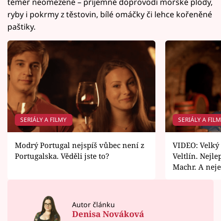
téměř neomezené – příjemně doprovodí mořské plody,
ryby i pokrmy z těstovin, bílé omáčky či lehce kořeněné
paštiky.
SERIÁLY A FILMY
SERIÁLY A FIL
Modrý Portugal nejspíš vůbec není z
VIDEO: Velký 
Portugalska. Věděli jste to?
Veltlín. Nejle
Machr. A nej
Autor článku
Denisa Nováková