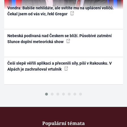
Vondra: Babiše nehlídáte, ale svítíte mu na uplácení voličů.
Čekal jsem od vás víc, řekl Gregor
Nebeská podívaná nad Českem se blíží. Působivé zatmění
Slunce doplní meteorická show
Češi slepě věřili aplikaci a přecenili síly, píší v Rakousku. V
Alpách je zachraňoval vrtulník
Populární témata