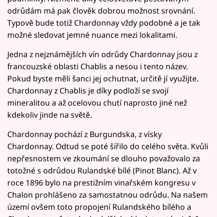
odrůdám má pak člověk dobrou možnost srovnání.
Typově bude totiž Chardonnay vždy podobné a je tak
možné sledovat jemné nuance mezi lokalitami.
Jedna z nejznámějších vín odrůdy Chardonnay jsou z
francouzské oblasti Chablis a nesou i tento název.
Pokud byste měli šanci jej ochutnat, určitě jí využijte.
Chardonnay z Chablis je díky podloží se svojí
mineralitou a až ocelovou chutí naprosto jiné než
kdekoliv jinde na světě.
Chardonnay pochází z Burgundska, z vísky
Chardonnay. Odtud se poté šířilo do celého světa. Kvůli
nepřesnostem ve zkoumání se dlouho považovalo za
totožné s odrůdou Rulandské bílé (Pinot Blanc). Až v
roce 1896 bylo na prestižním vinařském kongresu v
Chalon prohlášeno za samostatnou odrůdu. Na našem
území ovšem toto propojení Rulandského bílého a