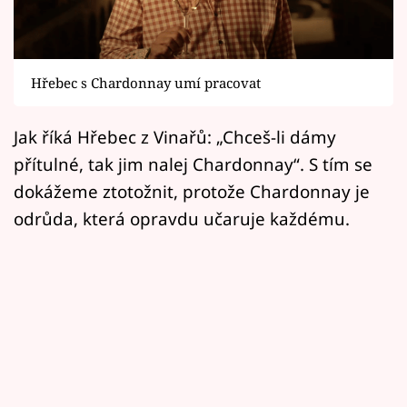
Horoskopy
Sledujte prima+
Hřebec s Chardonnay umí pracovat
Filmový festival Karlovy Vary
Jak říká Hřebec z Vinařů: „Chceš-li dámy
Pořady
přítulné, tak jim nalej Chardonnay“. S tím se
Mámy sobě
dokážeme ztotožnit, protože Chardonnay je
odrůda, která opravdu učaruje každému.
Přihlášení
Sledujte nás