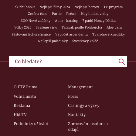
Jak zhubnout
Nejlepší filmy 2024
Nejlepší horory
TV program
Změna času
Partie
Počasí
Kdy budou volby
ZOO Nové začátky
Auto – katalog
7 pádů Honzy Dědka
Volby 2025
Svařené víno
Tatarák podle Pohlreicha
Aloe vera
Pěstování lichořeřišnice
Výpočet ascendentu
Tvarohové knedlíky
Nejlepší palačinky
Švestkový koláč
O FTV Prima
Management
Volná místa
Press
Reklama
Castingy a výzvy
HbbTV
Kontakty
Podmínky užívání
Zpracování osobních
údajů