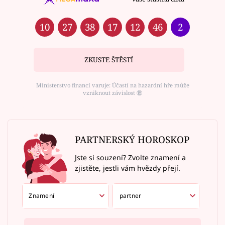
10
27
38
17
12
46
2
ZKUSTE ŠTĚSTÍ
Ministerstvo financí varuje: Účastí na hazardní hře může
vzniknout závislost ⑱
PARTNERSKÝ HOROSKOP
Jste si souzení? Zvolte znamení a
zjistěte, jestli vám hvězdy přejí.