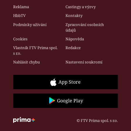
Reklama
Castingy a výzvy
HbbTV
Kontakty
Podmínky užívání
Zpracování osobních
údajů
Cookies
Nápověda
Vlastník FTV Prima spol.
Redakce
s r.o.
Nahlásit chybu
Nastavení soukromí
App Store
Google Play
© FTV Prima spol. s r.o.