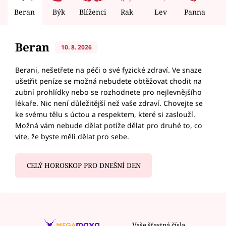
Beran
Býk
Blíženci
Rak
Lev
Panna
V
Beran
10. 8. 2026
Berani, nešetřete na péči o své fyzické zdraví. Ve snaze
ušetřit peníze se možná nebudete obtěžovat chodit na
zubní prohlídky nebo se rozhodnete pro nejlevnějšího
lékaře. Nic není důležitější než vaše zdraví. Chovejte se
ke svému tělu s úctou a respektem, které si zaslouží.
Možná vám nebude dělat potíže dělat pro druhé to, co
víte, že byste měli dělat pro sebe.
CELÝ HOROSKOP PRO DNEŠNÍ DEN
Vaše šťastná čísla