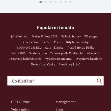
Populární témata
Jak zhubnout
Nejlepší filmy 2024
Nejlepší horory
TV program
Změna času
Partie
Počasí
Kdy budou volby
ZOO Nové začátky
Auto – katalog
7 pádů Honzy Dědka
Volby 2025
Svařené víno
Tatarák podle Pohlreicha
Aloe vera
Pěstování lichořeřišnice
Výpočet ascendentu
Tvarohové knedlíky
Nejlepší palačinky
Švestkový koláč
O FTV Prima
Management
Volná místa
Press