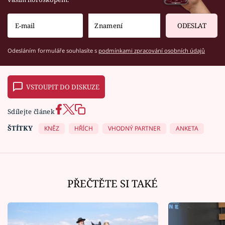
ODESLAT
Odesláním formuláře souhlasíte s
podmínkami zpracování osobních údajů
VSTOUPIT DO DISKUZE
Sdílejte článek
ŠTÍTKY
KNĚZ
HŘÍCH
VHODNÝ PARTNER
ANKETA
PŘEČTĚTE SI TAKÉ