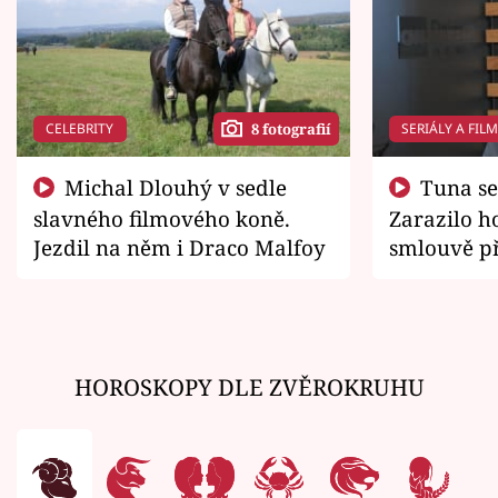
CELEBRITY
SERIÁLY A FIL
8 fotografií
Michal Dlouhý v sedle
Tuna se chtěl vrátit domů.
slavného filmového koně.
Zarazilo ho
Jezdil na něm i Draco Malfoy
smlouvě př
zemřít
HOROSKOPY DLE ZVĚROKRUHU