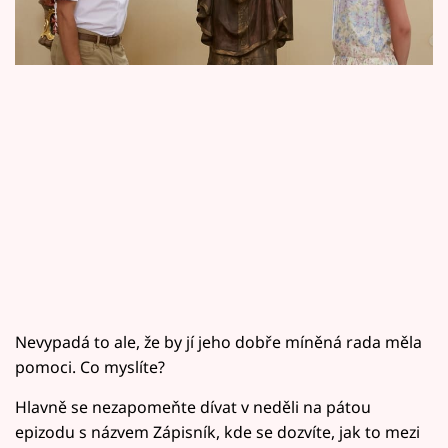
Horoskopy
Sledujte prima+
Filmový festival Karlovy Vary
Pořady
Mámy sobě
Přihlášení
Sledujte nás
Nevypadá to ale, že by jí jeho dobře míněná rada měla
pomoci. Co myslíte?
Hlavně se nezapomeňte dívat v neděli na pátou
epizodu s názvem Zápisník, kde se dozvíte, jak to mezi