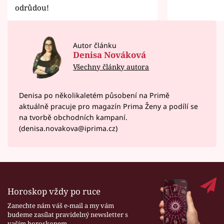
odrůdou!
Autor článku
Denisa Nováková
Všechny články autora
Denisa po několikaletém působení na Primě
aktuálně pracuje pro magazín Prima Ženy a podílí se
na tvorbě obchodních kampaní.
(denisa.novakova@iprima.cz)
Horoskop vždy po ruce
Zanechte nám váš e-mail a my vám
budeme zasílat pravidelný newsletter s
vaším horoskopem.