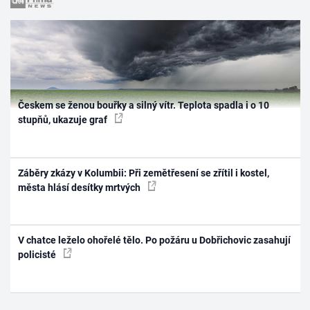
Českem se ženou bouřky a silný vítr. Teplota spadla i o 10
stupňů, ukazuje graf
Záběry zkázy v Kolumbii: Při zemětřesení se zřítil i kostel,
města hlásí desítky mrtvých
V chatce leželo ohořelé tělo. Po požáru u Dobřichovic zasahují
policisté