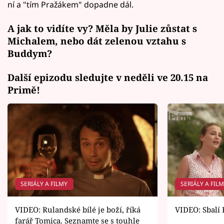
ní a "tím Pražákem" dopadne dál.
A jak to vidíte vy? Měla by Julie zůstat s
Michalem, nebo dát zelenou vztahu s
Buddym?
Další epizodu sledujte v neděli ve 20.15 na
Primě!
SERIÁLY A FILMY
SERIÁLY A FIL
VIDEO: Rulandské bílé je boží, říká
VIDEO: Sbalí 
farář Tomica. Seznamte se s touhle