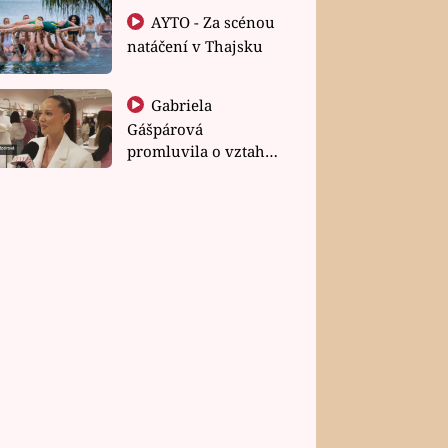
AYTO - Za scénou
natáčení v Thajsku
Gabriela
Gášpárová
promluvila o vztahu
a zakládání rodiny