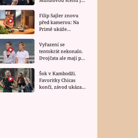
bez dubla
Filip Sajler znovu
před kamerou: Na
Primě ukáže
poctivou kuchyni i
rychlé recepty
Vyřazení se
tentokrát nekonalo.
Dvojčata ale mají po
uzavření třetí etapy
závodu nůž na krku
Šok v Kambodži.
Favoritky Chicas
končí, závod ukázal
svou nejtvrdší tvář