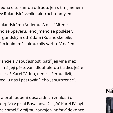
e jedná o tu samou odrůdu. Jen s tím jménem
ev Rulandské vznikl tak trochu omylem!
ulandskému šedému. A o její šíření se
nd ze Speyeru. Jeho jméno se posléze v
 burgundským odrůdám (Rulandské bílé,
ám k nim měl jakoukoliv vazbu. V našem
ncie a v současnosti patří její vína mezi
má její pěstování dlouholetou tradici. Ještě
 císař Karel IV. Inu, není se čemu divit,
vedl u nás i pěstování jeho „sourozence“,
Ná
ení a prohloubení dosavadních znalostí o
zpívá v písni Bosa nova že: „Ač Karel IV. byl
 ne chmel.“ V zájmu rozvoje vinařství dokonce