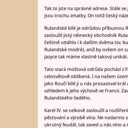
Tak to jste na správné adrese. Stále s
jsou trochu zmatky. On totiž český náz
Rulandské bílé je odrůdou příbuznou R
zasloužil jistý německý obchodník Rula
češtině vztáhlo i k dalším dvěma tzv.
Rulandské modré), aniž by ovšem on s
jazyce tak máme vlastně takový unikát.
Tato stará moštová odrůda pochází z Fra
celosvětově oblíbená. I na našem území 
jako Roučí bílé ji u nás prosazoval král a
vzhledem k jeho výchově ve Francii. Za
Rulandského šedého.
Karel IV. se celkově zasloužil a rozšíř
pěstování a výrobě vína. Ne nadarmo se 
ukrutný feudál, tak zaved u nás víno a