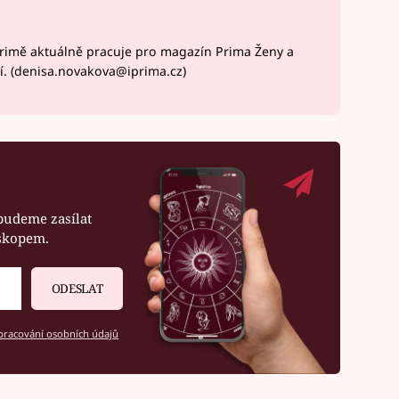
rimě aktuálně pracuje pro magazín Prima Ženy a
í. (denisa.novakova@iprima.cz)
budeme zasílat
oskopem.
ODESLAT
racování osobních údajů