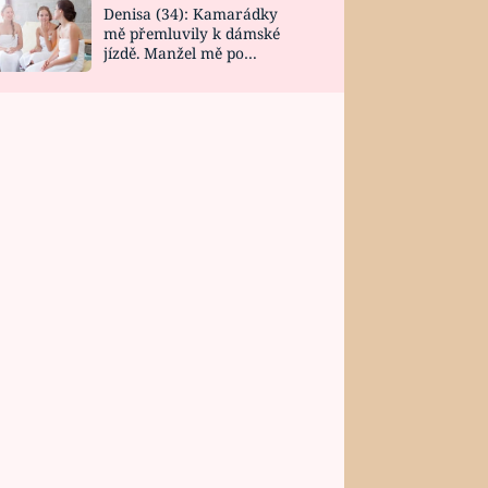
Denisa (34): Kamarádky
mě přemluvily k dámské
jízdě. Manžel mě po
návratu zaskočil