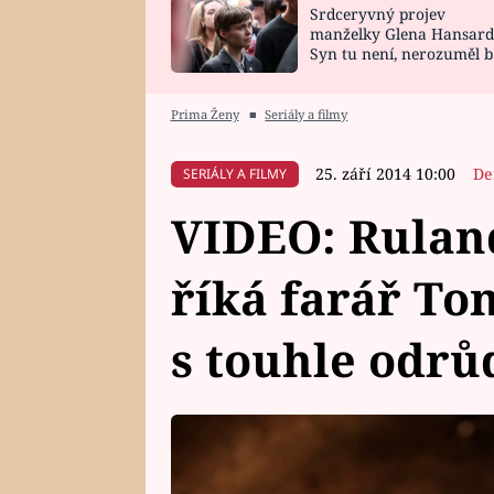
Srdceryvný projev
SNÁŘ
CELEBRITY
manželky Glena Hansard
Syn tu není, nerozuměl b
HOROSKOP NA
VAŘENÍ
tomu, vysvětlila
ROK 2023
Prima Ženy
■
Seriály a filmy
25. září 2014 10:00
De
SERIÁLY A FILMY
VIDEO: Ruland
říká farář To
s touhle odrů