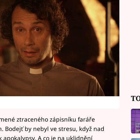
TO
amené ztraceného zápisníku faráře
h. Bodejť by nebyl ve stresu, když nad
k apokalypsy. A co je na uklidnění