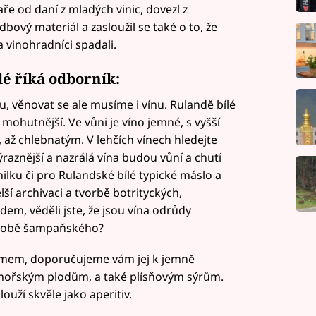
ře od daní z mladých vinic, dovezl z
ový materiál a zasloužil se také o to, že
a vinohradníci spadali.
lé říká odborník:
 věnovat se ale musíme i vínu. Rulandě bílé
 mohutnější. Ve vůni je víno jemné, s vyšší
, až chlebnatým. V lehčích vínech hledejte
ýraznější a nazrálá vína budou vůní a chutí
nilku či pro Rulandské bílé typické máslo a
lší archivaci a tvorbě botrityckých,
em, věděli jste, že jsou vína odrůdy
výrobě šampaňského?
krmem, doporučujeme vám jej k jemně
řským plodům, a také plísňovým sýrům.
ouží skvěle jako aperitiv.