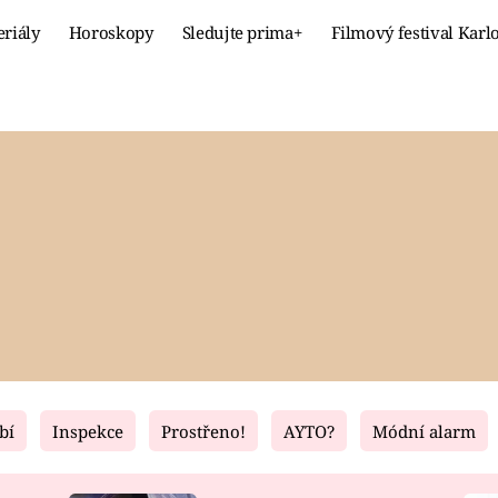
eriály
Horoskopy
Sledujte prima+
Filmový festival Karl
Celebrity
Recept
MÓDA A KRÁSA
HLAVNÍ JÍ
VZTAHY A SEX
SLADKÉ
PRIMA MAMINKA
ZDRAVÉ
bí
Inspekce
Prostřeno!
AYTO?
Módní alarm
Fresh
Living
RECEPTY
BYDLENÍ