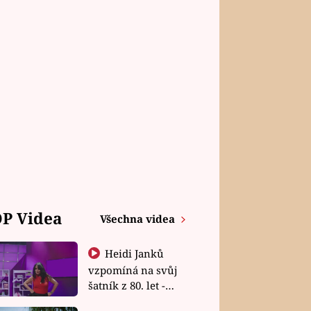
P Videa
Všechna videa
Heidi Janků
vzpomíná na svůj
šatník z 80. let -
Shopaholičky