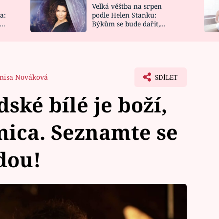
Velká věštba na srpen
NOVINKY
ZAHRADA
a:
podle Helen Stanku:
y
Býkům se bude dařit,
VIDEORECEPTY
DESIGN
Vodnáře čeká jízda
nisa Nováková
SDÍLET
ské bílé je boží,
mica. Seznamte se
dou!