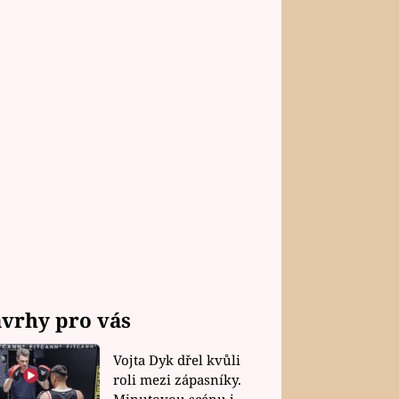
vrhy pro vás
Vojta Dyk dřel kvůli
roli mezi zápasníky.
Minutovou scénu jel