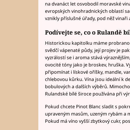
na dvanáct let osvobodil moravské vina
evropských vinohradnických oblastí sadb
vznikly příslušné úřady, pod něž vinaři 
Podívejte se, co o Rulandě bí
Historickou kapitolku máme probranou,
svědčí vápenaté půdy, její projev je pak
vyzrálostí se i aroma stává výraznějším
ovocité tóny jako je broskev, hruška. V
připomínat i lískové oříšky, mandle, va
chlebovou kůrku. Vína jsou ideální k de
bobulových a dalších výběrů. Mimochod
Rulandské bílé široce používána při 
Pokud chcete Pinot Blanc sladit s po
upraveným masům, uzeným rybám a mo
Pokud má víno vyšší zbytkový cukr, posl