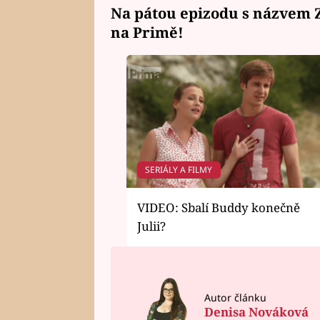
Na pátou epizodu s názvem Zá
na Primě!
SERIÁLY A FILMY
VIDEO: Sbalí Buddy konečně
Julii?
Autor článku
Denisa Nováková