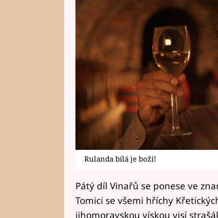
Rulanda bílá je boží!
Pátý díl Vinařů se ponese ve zn
Tomici se všemi hříchy Křetickýc
jihomoravskou vískou visí strašá