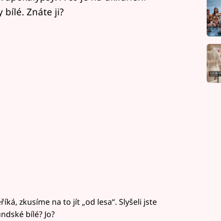
bílé. Znáte ji?
á, zkusíme na to jít „od lesa“. Slyšeli jste
ndské bílé? Jo?