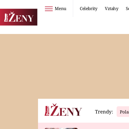
Menu
Celebrity
Vztahy
S
Seriály
Životní styl
ZOO
DIETY A HUBNUTÍ
PROSTŘENO!
CESTOVÁNÍ A
DOVOLENÁ
DUCH
ZDRAVÍ
Trendy:
Pola
Horoskopy
Video
ASTROČLÁNKY
SERIÁLY