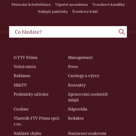
Pěstování lichořeřišnice
Výpočet ascendentu
Tvarohové knedlíky
Nejlepší palačinky
Švestkový koláč
O FTV Prima
Management
Volná místa
Press
Reklama
Castingy a výzvy
HbbTV
Kontakty
Podmínky užívání
Zpracování osobních
údajů
Cookies
Nápověda
Vlastník FTV Prima spol.
Redakce
s r.o.
Nahlásit chybu
Nastavení soukromí