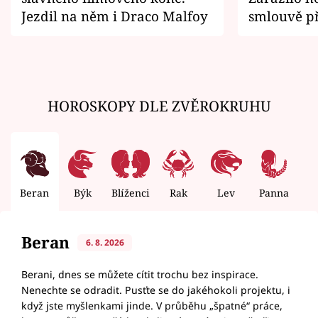
Jezdil na něm i Draco Malfoy
smlouvě př
zemřít
HOROSKOPY DLE ZVĚROKRUHU
Beran
Býk
Blíženci
Rak
Lev
Panna
V
Beran
6. 8. 2026
Berani, dnes se můžete cítit trochu bez inspirace.
Nenechte se odradit. Pusťte se do jakéhokoli projektu, i
když jste myšlenkami jinde. V průběhu „špatné“ práce,