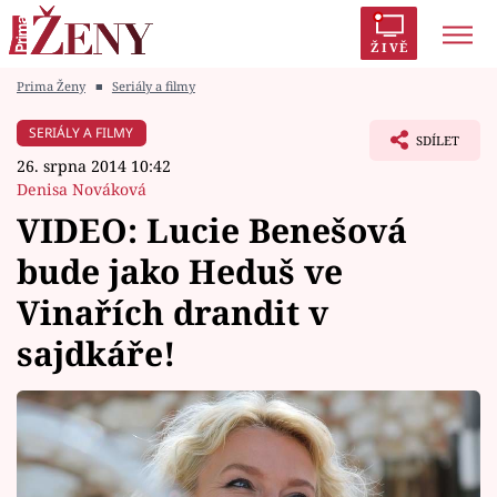
ŽIVĚ
Prima Ženy
■
Seriály a filmy
Trendy:
Polabí
Inspekce
Prostřeno!
AYTO?
SERIÁLY A FILMY
SDÍLET
Módní alarm
Zrádci
Proměny
26. srpna 2014 10:42
Denisa Nováková
VIDEO: Lucie Benešová
bude jako Heduš ve
Témata
Vinařích drandit v
Celebrity
sajdkáře!
Vztahy
Seriály