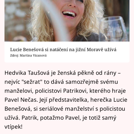
Horoskopy
Sledujte prima+
Filmový festival Karlovy Vary
Pořady
Lucie Benešová si natáčení na jižní Moravě užívá
Zdroj: Martina Vicanová
Mámy sobě
Hedvika Taušová je ženská pěkně od rány –
Přihlášení
nejvíc "sežrat" to dává samozřejmě svému
manželovi, policistovi Patrikovi, kterého hraje
Pavel Nečas. Její představitelka, herečka Lucie
Sledujte nás
Benešová, si seriálové manželství s policistou
užívá. Patrik, potažmo Pavel, je totiž samý
vtípek!