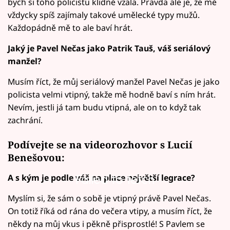
bych si toho policistu klidně vzala. Pravda ale je, že mě
vždycky spíš zajímaly takové umělecké typy mužů.
Každopádně mě to ale baví hrát.
Jaký je Pavel Nečas jako Patrik Tauš, váš seriálový
manžel?
Musím říct, že můj seriálový manžel Pavel Nečas je jako
policista velmi vtipný, takže mě hodně baví s ním hrát.
Nevím, jestli já tam budu vtipná, ale on to když tak
zachrání.
Podívejte se na videorozhovor s Lucií
Benešovou:
A s kým je podle váš na place největší legrace?
Failed to fetch
Myslím si, že sám o sobě je vtipný právě Pavel Nečas.
On totiž říká od rána do večera vtipy, a musím říct, že
někdy na můj vkus i pěkně přisprostlé! S Pavlem se