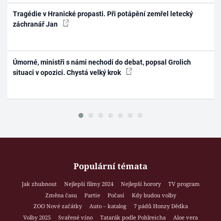
Tragédie v Hranické propasti. Při potápění zemřel letecký
záchranář Jan
Úmorné, ministři s námi nechodí do debat, popsal Grolich
situaci v opozici. Chystá velký krok
Populární témata
Jak zhubnout
Nejlepší filmy 2024
Nejlepší horory
TV program
Změna času
Partie
Počasí
Kdy budou volby
ZOO Nové začátky
Auto – katalog
7 pádů Honzy Dědka
Volby 2025
Svařené víno
Tatarák podle Pohlreicha
Aloe vera