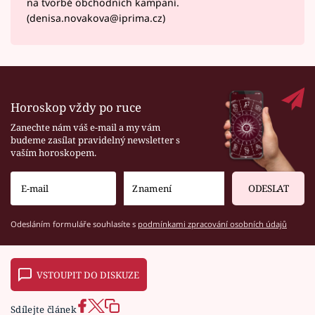
na tvorbě obchodních kampaní.
(denisa.novakova@iprima.cz)
Horoskop vždy po ruce
Zanechte nám váš e-mail a my vám
budeme zasílat pravidelný newsletter s
vaším horoskopem.
ODESLAT
Odesláním formuláře souhlasíte s
podmínkami zpracování osobních údajů
VSTOUPIT DO DISKUZE
Sdílejte článek