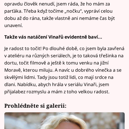
opravdu člověk nenudí, jsem ráda, že ho mám za
parťáka. Třeba když točíme „nočku“, vypráví celou
dobu až do rána, takže vlastně ani nemáme čas být
unavení.
Takže vás natáčení Vinařů evidentně baví...
Je radost to točit! Po dlouhé době, co jsem byla zavřená
v ateliéru na různých seriálech, je to taková třešinka na
dortu, točit filmově a ještě k tomu venku na jižní
Moravě, kterou miluju. A navíc u dobrého vínečka a se
skvělými lidmi. Tady jsou totiž lidi, co mají srdce na
dlani. Nabídku, abych hrála v seriálu Vinaři, jsem
přijalabez rozmyslu a mám z toho velkou radost.
Prohlédněte si galerii: