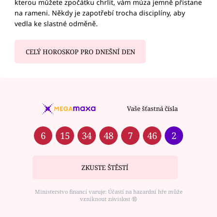
kterou můžete zpočátku chrlit, vám múza jemně přistane
na rameni. Někdy je zapotřebí trocha disciplíny, aby
vedla ke slastné odměně.
CELÝ HOROSKOP PRO DNEŠNÍ DEN
Vaše šťastná čísla
6
15
34
48
7
46
2
ZKUSTE ŠTĚSTÍ
Ministerstvo financí varuje: Účastí na hazardní hře může
vzniknout závislost ⑱