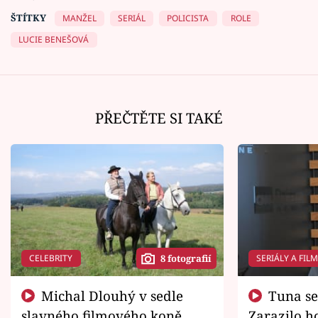
ŠTÍTKY
MANŽEL
SERIÁL
POLICISTA
ROLE
LUCIE BENEŠOVÁ
PŘEČTĚTE SI TAKÉ
CELEBRITY
SERIÁLY A FIL
8 fotografií
Michal Dlouhý v sedle
Tuna se chtěl vrátit domů.
slavného filmového koně.
Zarazilo ho