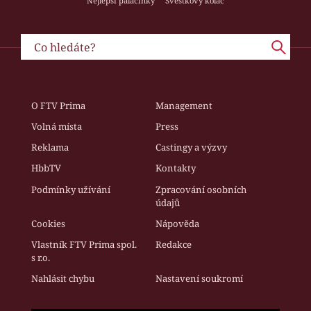
Nejlepší palačinky
Švestkový koláč
O FTV Prima
Management
Volná místa
Press
Reklama
Castingy a výzvy
HbbTV
Kontakty
Podmínky užívání
Zpracování osobních
údajů
Cookies
Nápověda
Vlastník FTV Prima spol.
Redakce
s r.o.
Nahlásit chybu
Nastavení soukromí