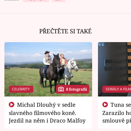
PŘEČTĚTE SI TAKÉ
CELEBRITY
SERIÁLY A FIL
8 fotografií
Michal Dlouhý v sedle
Tuna se chtěl vrátit domů.
slavného filmového koně.
Zarazilo ho
Jezdil na něm i Draco Malfoy
smlouvě př
zemřít