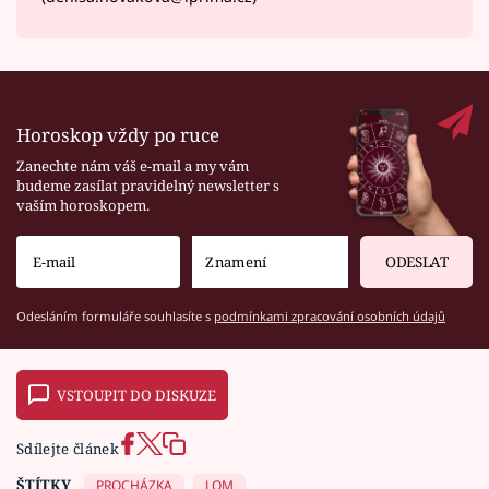
Horoskop vždy po ruce
Zanechte nám váš e-mail a my vám
budeme zasílat pravidelný newsletter s
vaším horoskopem.
ODESLAT
Odesláním formuláře souhlasíte s
podmínkami zpracování osobních údajů
VSTOUPIT DO DISKUZE
Sdílejte článek
ŠTÍTKY
PROCHÁZKA
LOM