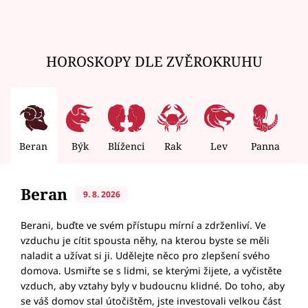
HOROSKOPY DLE ZVĚROKRUHU
Beran
Býk
Blíženci
Rak
Lev
Panna
V
Beran
9. 8. 2026
Berani, buďte ve svém přístupu mírní a zdrženliví. Ve
vzduchu je cítit spousta něhy, na kterou byste se měli
naladit a užívat si ji. Udělejte něco pro zlepšení svého
domova. Usmiřte se s lidmi, se kterými žijete, a vyčistěte
vzduch, aby vztahy byly v budoucnu klidné. Do toho, aby
se váš domov stal útočištěm, jste investovali velkou část