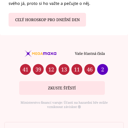
svého já, proto si ho važte a pečujte o něj.
CELÝ HOROSKOP PRO DNEŠNÍ DEN
Vaše šťastná čísla
41
39
12
13
11
46
2
ZKUSTE ŠTĚSTÍ
Ministerstvo financí varuje: Účastí na hazardní hře může
vzniknout závislost ⑱