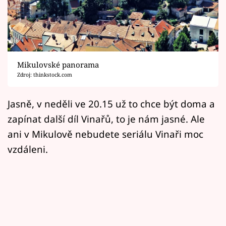
Horoskopy
Sledujte prima+
Filmový festival Karlovy Vary
Mikulovské panorama
Pořady
Zdroj: thinkstock.com
Mámy sobě
Jasně, v neděli ve 20.15 už to chce být doma a
zapínat další díl Vinařů, to je nám jasné. Ale
Přihlášení
ani v Mikulově nebudete seriálu Vinaři moc
vzdáleni.
Sledujte nás