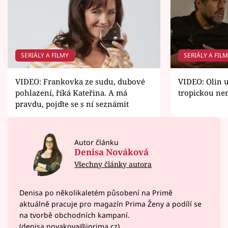
SERIÁLY A FILMY
SERIÁLY A FIL
VIDEO: Frankovka ze sudu, dubové
VIDEO: Olin 
pohlazení, říká Kateřina. A má
tropickou ne
pravdu, pojďte se s ní seznámit
Autor článku
Denisa Nováková
Všechny články autora
Denisa po několikaletém působení na Primě
aktuálně pracuje pro magazín Prima Ženy a podílí se
na tvorbě obchodních kampaní.
(denisa.novakova@iprima.cz)