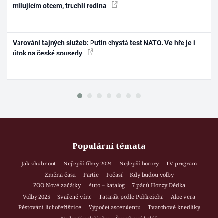
milujícím otcem, truchlí rodina
Varování tajných služeb: Putin chystá test NATO. Ve hře je i
útok na české sousedy
Populární témata
Jak zhubnout
Nejlepší filmy 2024
Nejlepší horory
TV program
Změna času
Partie
Počasí
Kdy budou volby
ZOO Nové začátky
Auto – katalog
7 pádů Honzy Dědka
Volby 2025
Svařené víno
Tatarák podle Pohlreicha
Aloe vera
Pěstování lichořeřišnice
Výpočet ascendentu
Tvarohové knedlíky