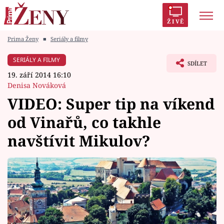
ŽIVĚ
Prima Ženy
■
Seriály a filmy
Trendy:
Polabí
Inspekce
Prostřeno!
AYTO?
SERIÁLY A FILMY
SDÍLET
Módní alarm
Zrádci
Proměny
19. září 2014 16:10
Denisa Nováková
VIDEO: Super tip na víkend
od Vinařů, co takhle
Témata
navštívit Mikulov?
Celebrity
Vztahy
Seriály