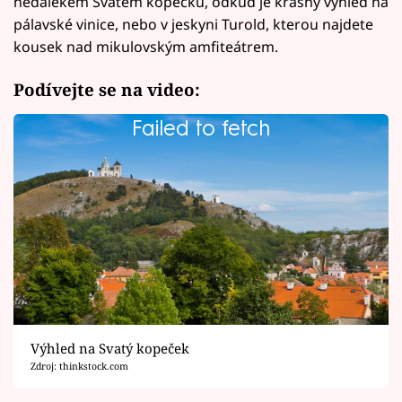
nedalekém Svatém kopečku, odkud je krásný výhled na
pálavské vinice, nebo v jeskyni Turold, kterou najdete
kousek nad mikulovským amfiteátrem.
Podívejte se na video:
Failed to fetch
Výhled na Svatý kopeček
Zdroj: thinkstock.com