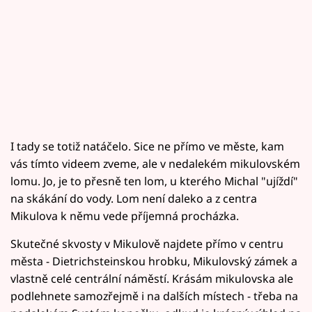
I tady se totiž natáčelo. Sice ne přímo ve měste, kam
vás tímto videem zveme, ale v nedalekém mikulovském
lomu. Jo, je to přesně ten lom, u kterého Michal "ujíždí"
na skákání do vody. Lom není daleko a z centra
Mikulova k němu vede příjemná procházka.
Skutečné skvosty v Mikulově najdete přímo v centru
města - Dietrichsteinskou hrobku, Mikulovský zámek a
vlastně celé centrální náměstí. Krásám mikulovska ale
podlehnete samozřejmě i na dalších místech - třeba na