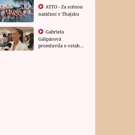
AYTO - Za scénou
natáčení v Thajsku
Gabriela
Gášpárová
promluvila o vztahu
a zakládání rodiny