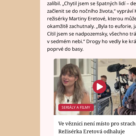
zalíbil. „Chytil jsem se špatných lidí – d
začlenit se do nočního života,“ vypráví
režisérky Martiny Eretové, kterou můž
okamžitě zachutnaly. „Byla to euforie, j
Cítil jsem se nadpozemsky, všechno tráp
v sedmém nebi.“ Drogy ho vedly ke krá
poprvé do basy.
SERIÁLY A FILMY
Ve věznici není místo pro strach
Režisérka Eretová odhaluje