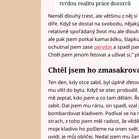
tvrdou realitu práce dozorců
Neměl dlouhý trest, ale většinu z něj 
díře. Když se dostal na svobodu, nějaký
relativně spořádaný život mu ale dlouh
ale pak jsem potkal kamarádku, šlapku
ochutnal jsem zase
pervitin
a spadl jse
Chtěl jsem jenom fetovat a užívat si,“ 
Chtěl jsem ho zmasakrovat
Ten den, kdy otce zabil, byl úplně zfet
mu vlítl do bytu. Když se otec probudil,
mě zeptal, kdo jsem a co tam dělám. Ře
zabít. Dal jsem mu ránu, on spadl, vzal
bombardovat kladivem. Podíval se na mě
strach, z toho jsem měl radost, že věděl
moje kladivo ho pošleme na onen svět. B
uvidí, je můj obličej. Nedal jsem mu šanci