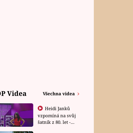
P Videa
Všechna videa
Heidi Janků
vzpomíná na svůj
šatník z 80. let -
Shopaholičky