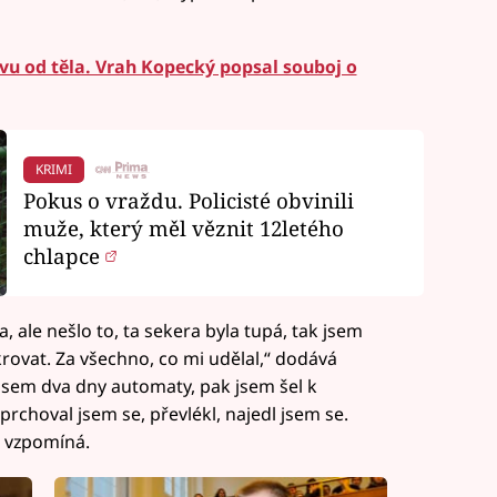
vu od těla. Vrah Kopecký popsal souboj o
KRIMI
Pokus o vraždu. Policisté obvinili
muže, který měl věznit 12letého
chlapce
 ale nešlo to, ta sekera byla tupá, tak jsem
krovat. Za všechno, co mi udělal,“ dodává
jsem dva dny automaty, pak jsem šel k
choval jsem se, převlékl, najedl jsem se.
“ vzpomíná.