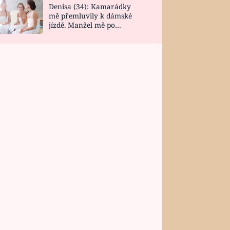
Denisa (34): Kamarádky
mě přemluvily k dámské
jízdě. Manžel mě po
návratu zaskočil