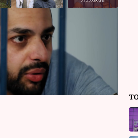
6 FOTOGRAFIÍ
l 50 let natvrdo. A zdá se, že je na to
není schopen lítosti. Ve svých 21
e a následným zmrzačením spoluvězně
í prakticky celý svůj život. Podívejte
TO