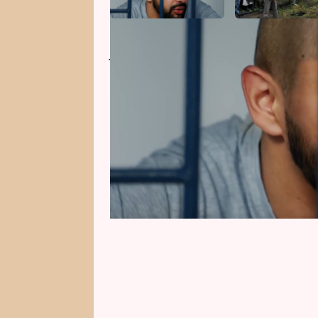
Je jediným v Česku, který vyfasova
pyšný. Patrik Konya z Jáchymova 
letech se brutální vraždou otc
postaral o to, že za mřížemi stráv
se na exkluzivní ukázku.