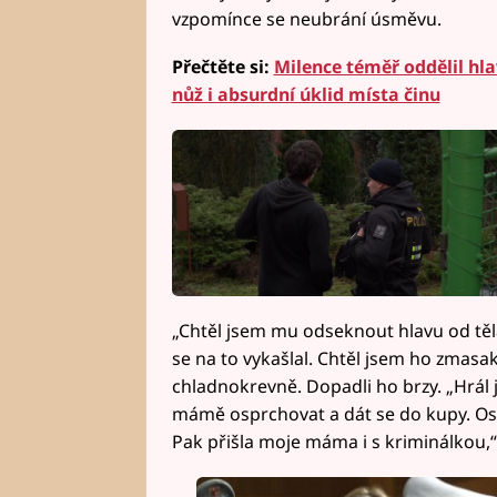
vzpomínce se neubrání úsměvu.
Přečtěte si:
Milence téměř oddělil hla
nůž i absurdní úklid místa činu
„Chtěl jsem mu odseknout hlavu od těla,
se na to vykašlal. Chtěl jsem ho zmasa
chladnokrevně. Dopadli ho brzy. „Hrál 
mámě osprchovat a dát se do kupy. Ospr
Pak přišla moje máma i s kriminálkou,