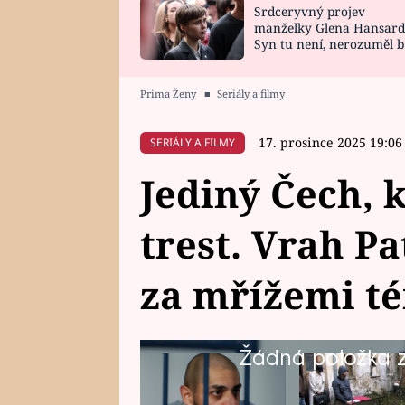
Srdceryvný projev
SNÁŘ
CELEBRITY
manželky Glena Hansard
Syn tu není, nerozuměl b
HOROSKOP NA
VAŘENÍ
tomu, vysvětlila
ROK 2023
Prima Ženy
■
Seriály a filmy
17. prosince 2025 19:06
SERIÁLY A FILMY
Jediný Čech, k
trest. Vrah Pa
za mřížemi té
Žádná položka z 