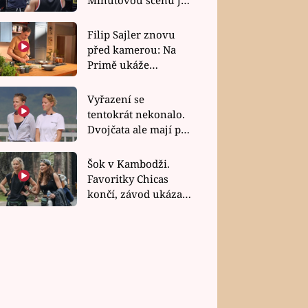
bez dubla
Filip Sajler znovu
před kamerou: Na
Primě ukáže
poctivou kuchyni i
rychlé recepty
Vyřazení se
tentokrát nekonalo.
Dvojčata ale mají po
uzavření třetí etapy
závodu nůž na krku
Šok v Kambodži.
Favoritky Chicas
končí, závod ukázal
svou nejtvrdší tvář