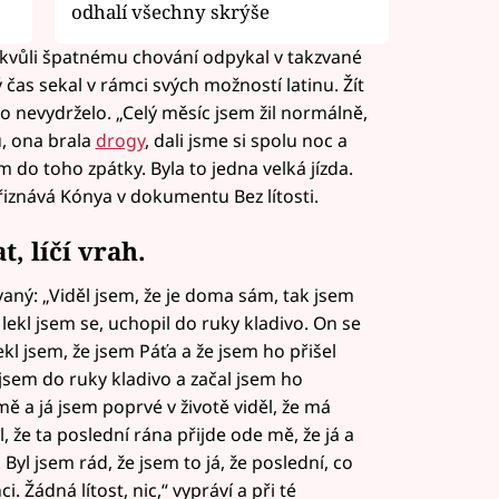
odhalí všechny skrýše
si kvůli špatnému chování odpykal v takzvané
 čas sekal v rámci svých možností latinu. Žít
o nevydrželo. „Celý měsíc jsem žil normálně,
, ona brala
drogy
, dali jsme si spolu noc a
m do toho zpátky. Byla to jedna velká jízda.
přiznává Kónya v dokumentu Bez lítosti.
, líčí vrah.
ovaný: „Viděl jsem, že je doma sám, tak jsem
 lekl jsem se, uchopil do ruky kladivo. On se
kl jsem, že jsem Páťa a že jsem ho přišel
 jsem do ruky kladivo a začal jsem ho
 a já jsem poprvé v životě viděl, že má
, že ta poslední rána přijde ode mě, že já a
yl jsem rád, že jsem to já, že poslední, co
. Žádná lítost, nic,“ vypráví a při té