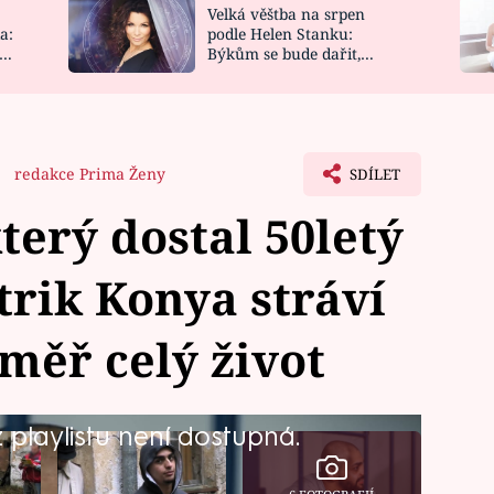
Velká věštba na srpen
NOVINKY
ZAHRADA
a:
podle Helen Stanku:
y
Býkům se bude dařit,
VIDEORECEPTY
DESIGN
Vodnáře čeká jízda
redakce Prima Ženy
SDÍLET
terý dostal 50letý
trik Konya stráví
měř celý život
playlistu není dostupná.