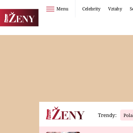
Menu
Celebrity
Vztahy
S
Seriály
Životní styl
ZOO
DIETY A HUBNUTÍ
PROSTŘENO!
CESTOVÁNÍ A
DOVOLENÁ
DUCH
ZDRAVÍ
Trendy:
Pola
Horoskopy
Video
ASTROČLÁNKY
SERIÁLY