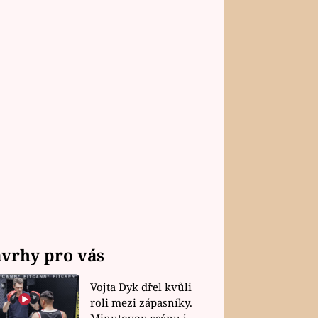
vrhy pro vás
Vojta Dyk dřel kvůli
roli mezi zápasníky.
Minutovou scénu jel