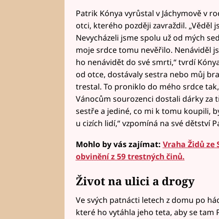
Patrik Kónya vyrůstal v Jáchymově v r
otci, kterého později zavraždil. „Věděl 
Nevycházeli jsme spolu už od mých sedmi
moje srdce tomu nevěřilo. Nenáviděl js
ho nenávidět do své smrti,“ tvrdí Kóny
od otce, dostávaly sestra nebo můj bratr
trestal. To proniklo do mého srdce tak,
Vánocům sourozenci dostali dárky za tř
sestře a jediné, co mi k tomu koupili, b
u cizích lidí,“ vzpomíná na své dětství P
Mohlo by vás zajímat:
Vraha Židů ze 
obvinění z 59 trestných činů.
Život na ulici a drogy
Ve svých patnácti letech z domu po hádc
které ho vytáhla jeho teta, aby se tam Pa