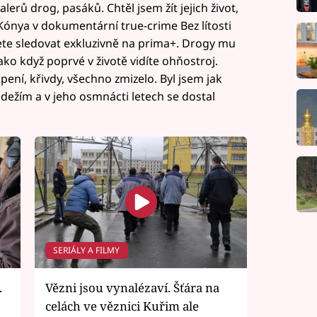
ealerů drog, pasáků. Chtěl jsem žít jejich život,
 Kónya v dokumentární true-crime Bez lítosti
ete sledovat exkluzivně na prima+. Drogy mu
ako když poprvé v životě vidíte ohňostroj.
ení, křivdy, všechno zmizelo. Byl jsem jak
dežím a v jeho osmnácti letech se dostal
SERIÁLY A FILMY
.
Vězni jsou vynalézaví. Šťára na
celách ve věznici Kuřim ale