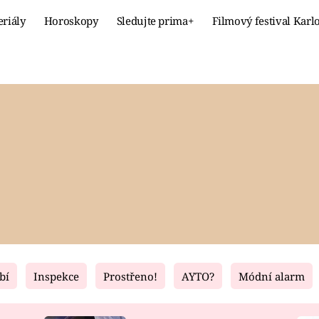
eriály
Horoskopy
Sledujte prima+
Filmový festival Karl
Celebrity
Recept
MÓDA A KRÁSA
HLAVNÍ JÍ
VZTAHY A SEX
SLADKÉ
PRIMA MAMINKA
ZDRAVÉ
bí
Inspekce
Prostřeno!
AYTO?
Módní alarm
Fresh
Living
RECEPTY
BYDLENÍ