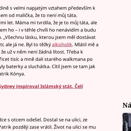
odině s velmi napjatým vztahem především k
jsem od malička, že to není můj táta.
 let. Máma mi tvrdila, že je to můj táta, ale
em ho – i v téhle chvíli ho nenávidím a budu
a. „Všechnu lásku, kterou jsem měl dostávat
, ale já ne. Byl to těžký
alkoholik
. Mlátil mě a
 že už v něm není žádná lítost. Třeba k
icet tisíc a mně dali starého walkmana po
yly baterky a sluchátka. Cítil jsem se tam jak
atrik Kónya.
Sydney inspiroval Islámský stát. Čelí
Ná
e s otcem odešel. Dostal se na ulici, ze
trik později zase vrátil. Život na ulici se mu