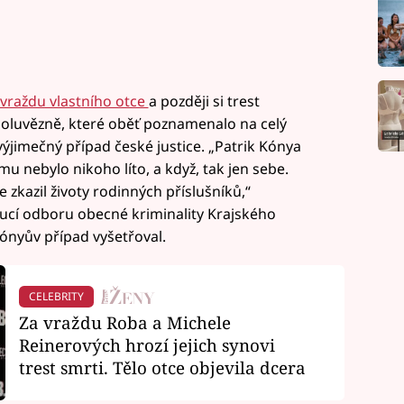
vraždu vlastního otce
a později si trest
spoluvězně, které oběť poznamenalo na celý
l výjimečný případ české justice. „Patrik Kónya
mu nebylo nikoho líto, a když, tak jen sebe.
e zkazil životy rodinných příslušníků,“
oucí odboru obecné kriminality Krajského
Kónyův případ vyšetřoval.
CELEBRITY
Za vraždu Roba a Michele
Reinerových hrozí jejich synovi
trest smrti. Tělo otce objevila dcera