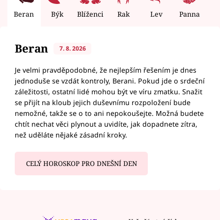
Beran
Býk
Blíženci
Rak
Lev
Panna
V
Beran
7. 8. 2026
Je velmi pravděpodobné, že nejlepším řešením je dnes
jednoduše se vzdát kontroly, Berani. Pokud jde o srdeční
záležitosti, ostatní lidé mohou být ve víru zmatku. Snažit
se přijít na kloub jejich duševnímu rozpoložení bude
nemožné, takže se o to ani nepokoušejte. Možná budete
chtít nechat věci plynout a uvidíte, jak dopadnete zítra,
než uděláte nějaké zásadní kroky.
CELÝ HOROSKOP PRO DNEŠNÍ DEN