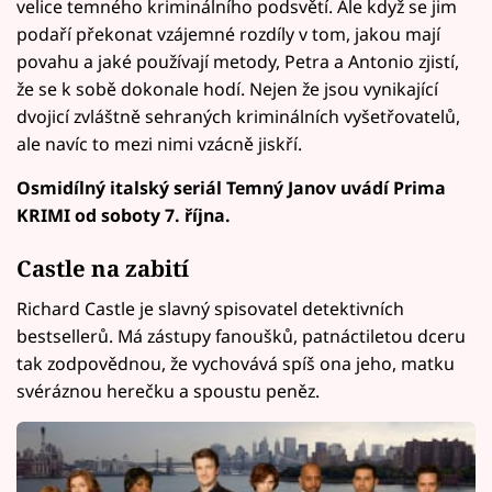
velice temného kriminálního podsvětí. Ale když se jim
podaří překonat vzájemné rozdíly v tom, jakou mají
povahu a jaké používají metody, Petra a Antonio zjistí,
že se k sobě dokonale hodí. Nejen že jsou vynikající
dvojicí zvláštně sehraných kriminálních vyšetřovatelů,
ale navíc to mezi nimi vzácně jiskří.
Osmidílný italský seriál Temný Janov uvádí Prima
KRIMI od soboty 7. října.
Castle na zabití
Richard Castle je slavný spisovatel detektivních
bestsellerů. Má zástupy fanoušků, patnáctiletou dceru
tak zodpovědnou, že vychovává spíš ona jeho, matku
svéráznou herečku a spoustu peněz.