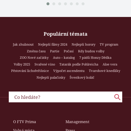
Populární témata
Jak zhubnout
Nejlepší filmy 2024
Nejlepší horory
TV program
Změna času
Partie
Počasí
Kdy budou volby
ZOO Nové začátky
Auto – katalog
7 pádů Honzy Dědka
Volby 2025
Svařené víno
Tatarák podle Pohlreicha
Aloe vera
Pěstování lichořeřišnice
Výpočet ascendentu
Tvarohové knedlíky
Nejlepší palačinky
Švestkový koláč
O FTV Prima
Management
Volná místa
Press