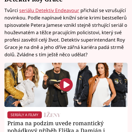
Tvůrci
seriálu Detektiv Endeavour
přichází se vzrušující
novinkou. Podle napínavé knižní série krimi bestsellerů
spisovatele Petera Jamese vznikl stejně strhující seriál o
houževnatém a těžce pracujícím policistovi, který své
profesi zasvětil celý život. Detektiv superintendant Roy
Grace je na dně a jeho dříve zářná kariéra padá strmě
dolů. Zvládne s tím ještě něco udělat?
SERIÁLY A FILMY
Prima na podzim uvede romantický
pohádkový příběh Eliška a Damián i