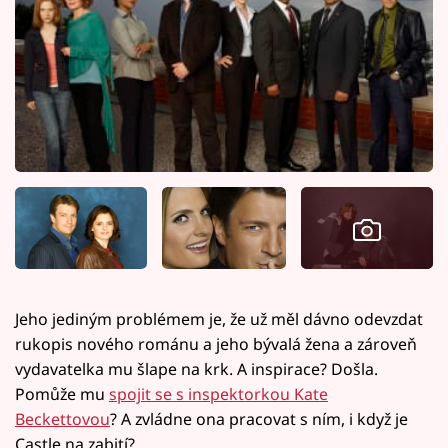
Jeho jediným problémem je, že už měl dávno odevzdat
rukopis nového románu a jeho bývalá žena a zároveň
vydavatelka mu šlape na krk. A inspirace? Došla.
Pomůže mu
spojit se s inspektorkou Kate
Beckettovou
? A zvládne ona pracovat s ním, i když je
Castle na zabití?