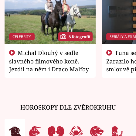
CELEBRITY
SERIÁLY A FIL
8 fotografií
Michal Dlouhý v sedle
Tuna se chtěl vrátit domů.
slavného filmového koně.
Zarazilo ho
Jezdil na něm i Draco Malfoy
smlouvě př
zemřít
HOROSKOPY DLE ZVĚROKRUHU