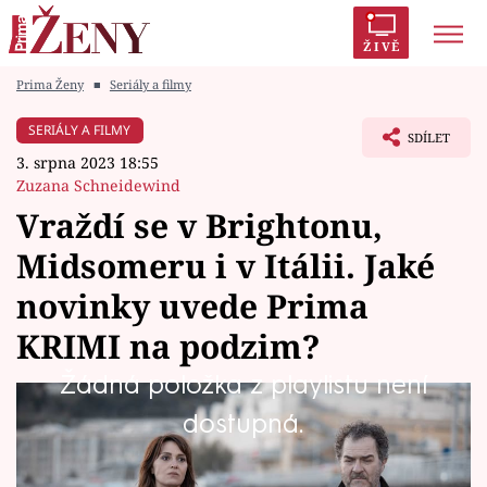
ŽIVĚ
Prima Ženy
■
Seriály a filmy
Trendy:
Polabí
Inspekce
Prostřeno!
AYTO?
SERIÁLY A FILMY
SDÍLET
Módní alarm
Zrádci
Proměny
3. srpna 2023 18:55
Zuzana Schneidewind
Vraždí se v Brightonu,
Midsomeru i v Itálii. Jaké
Témata
novinky uvede Prima
Celebrity
KRIMI na podzim?
Žádná položka z playlistu není
Vztahy
V novinkách se kanál Prima KRIMI zaměří na
dostupná.
Seriály
případy v britském Brightonu, do jejichž
vyšetřování se pustí detektiv Grace, i v