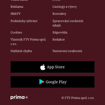
Reklama
Castingy a výzvy
HbbTV
Kontakty
Podmínky užívání
Zpracování osobních
údajů
Cookies
Nápověda
Vlastník FTV Prima spol.
Redakce
s r.o.
Nahlásit chybu
Nastavení soukromí
App Store
Google Play
© FTV Prima spol. s r.o.