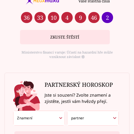
Vaše šťastná čísla
36
33
10
4
9
46
2
ZKUSTE ŠTĚSTÍ
Ministerstvo financí varuje: Účastí na hazardní hře může
vzniknout závislost ⑱
PARTNERSKÝ HOROSKOP
Jste si souzení? Zvolte znamení a
zjistěte, jestli vám hvězdy přejí.