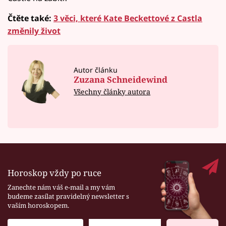
Čtěte také:
3 věci, které Kate Beckettové z Castla
změnily život
Autor článku
Zuzana Schneidewind
Všechny články autora
Horoskop vždy po ruce
Zanechte nám váš e-mail a my vám
budeme zasílat pravidelný newsletter s
vaším horoskopem.