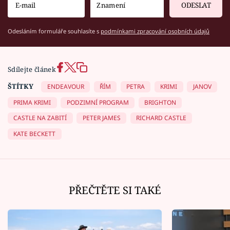
ODESLAT
Odesláním formuláře souhlasíte s
podmínkami zpracování osobních údajů
Sdílejte článek
ŠTÍTKY
ENDEAVOUR
ŘÍM
PETRA
KRIMI
JANOV
PRIMA KRIMI
PODZIMNÍ PROGRAM
BRIGHTON
CASTLE NA ZABITÍ
PETER JAMES
RICHARD CASTLE
KATE BECKETT
PŘEČTĚTE SI TAKÉ