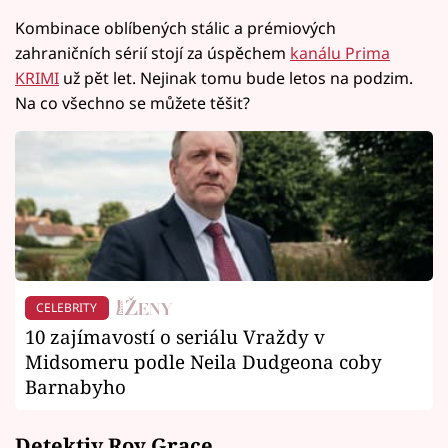
Kombinace oblíbených stálic a prémiových
zahraničních sérií stojí za úspěchem
kanálu Prima
KRIMI
už pět let. Nejinak tomu bude letos na podzim.
Na co všechno se můžete těšit?
CELEBRITY
10 zajímavostí o seriálu Vraždy v
Midsomeru podle Neila Dudgeona coby
Barnabyho
Detektiv Roy Grace