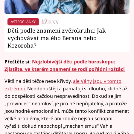
ASTROČLÁNKY
Děti podle znamení zvěrokruhu: Jak
vychovávat malého Berana nebo
Kozoroha?
Přečtěte si:
Nejzlobivější děti podle horoskopu:
Zjistěte, ve kterém znamení se rodí pořádní rošťáci
Většina dětí těžce nese křivdy,
ale Váhy jsou v tomto
extrémní.
Neodpouštějí a pamatují si dlouho, klidně až
do dospělosti každou nespravedlnost. Dokud se jim
„provinilec“ neomluví, je pro ně nepřijatelný, a protože
jsou hodně emocionální, může tento konflikt znamenat
velké problémy, které ani rodiče nejsou schopni
vyřešit, dokud nepochopí „mechanismus“ Vah a
nestanou se zastánci dítěte ve sporu. Pokud malá Váha