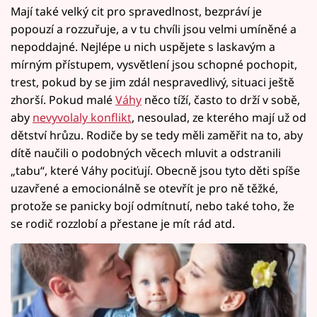
Mají také velký cit pro spravedlnost, bezpráví je
popouzí a rozzuřuje, a v tu chvíli jsou velmi umíněné a
nepoddajné. Nejlépe u nich uspějete s laskavým a
mírným přístupem, vysvětlení jsou schopné pochopit,
trest, pokud by se jim zdál nespravedlivý, situaci ještě
zhorší. Pokud malé
Váhy
něco tíží, často to drží v sobě,
aby
nevyvolaly konflikt
, nesoulad, ze kterého mají už od
dětství hrůzu. Rodiče by se tedy měli zaměřit na to, aby
dítě naučili o podobných věcech mluvit a odstranili
„tabu“, které Váhy pociťují. Obecně jsou tyto děti spíše
uzavřené a emocionálně se otevřít je pro ně těžké,
protože se panicky bojí odmítnutí, nebo také toho, že
se rodič rozzlobí a přestane je mít rád atd.