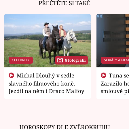
PŘEČTĚTE SI TAKÉ
CELEBRITY
SERIÁLY A FIL
8 fotografií
Michal Dlouhý v sedle
Tuna se chtěl vrátit domů.
slavného filmového koně.
Zarazilo ho
Jezdil na něm i Draco Malfoy
smlouvě př
zemřít
HOROSKOPY DLE ZVĚROKRUHU