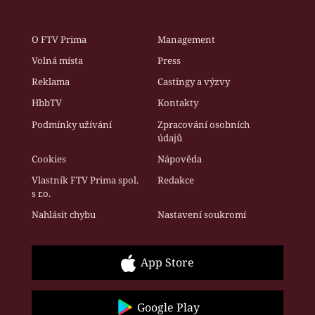
O FTV Prima
Management
Volná místa
Press
Reklama
Castingy a výzvy
HbbTV
Kontakty
Podmínky užívání
Zpracování osobních
údajů
Cookies
Nápověda
Vlastník FTV Prima spol.
Redakce
s r.o.
Nahlásit chybu
Nastavení soukromí
App Store
Google Play