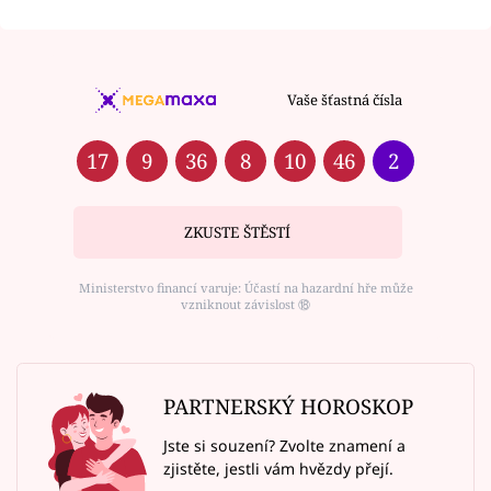
Vaše šťastná čísla
17
9
36
8
10
46
2
ZKUSTE ŠTĚSTÍ
Ministerstvo financí varuje: Účastí na hazardní hře může
vzniknout závislost ⑱
PARTNERSKÝ HOROSKOP
Jste si souzení? Zvolte znamení a
zjistěte, jestli vám hvězdy přejí.