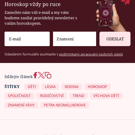
Horoskop vždy po ruce
Zanechte nám váš e-mail a my vám
budeme zasílat pravidelný newsletter s
vaším horoskopem.
ODESLAT
Odesláním formuláře souhlasíte s
podmínkami zpracování osobních údajů
Sdílejte článek
ŠTÍTKY
DĚTI
LÁSKA
RODINA
HOROSKOP
SPOLEČNOST
RODIČOVSTVÍ
TREND
VÝCHOVA DĚTÍ
ZNAMENÍ VÁHY
PETRA NEOMILLNEROVÁ