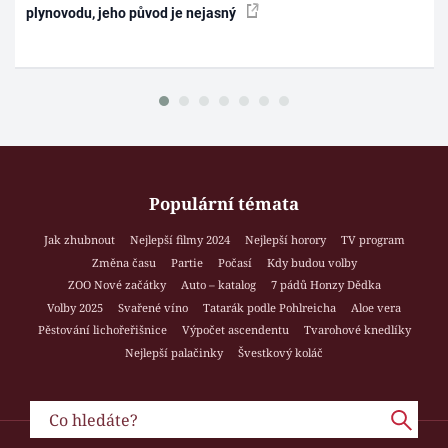
plynovodu, jeho původ je nejasný
Populární témata
Jak zhubnout
Nejlepší filmy 2024
Nejlepší horory
TV program
Změna času
Partie
Počasí
Kdy budou volby
ZOO Nové začátky
Auto – katalog
7 pádů Honzy Dědka
Volby 2025
Svařené víno
Tatarák podle Pohlreicha
Aloe vera
Pěstování lichořeřišnice
Výpočet ascendentu
Tvarohové knedlíky
Nejlepší palačinky
Švestkový koláč