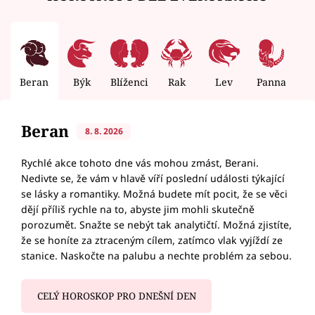
Beran
Býk
Blíženci
Rak
Lev
Panna
V
Beran
8. 8. 2026
Rychlé akce tohoto dne vás mohou zmást, Berani.
Nedivte se, že vám v hlavě víří poslední události týkající
se lásky a romantiky. Možná budete mít pocit, že se věci
dějí příliš rychle na to, abyste jim mohli skutečně
porozumět. Snažte se nebýt tak analytičtí. Možná zjistíte,
že se honíte za ztraceným cílem, zatímco vlak vyjíždí ze
stanice. Naskočte na palubu a nechte problém za sebou.
CELÝ HOROSKOP PRO DNEŠNÍ DEN