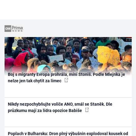
Boj s migranty Evropa prohrála, míní Stoniš. Podle Mlejnka je
nelze jen tak chytit za límec
Nikdy nezpochybňujte voliče ANO, smál se Staněk. Dle
průzkumu mají za lídra opozice Babiše
Poplach v Bulharsku: Dron plný výbušnin explodoval kousek od