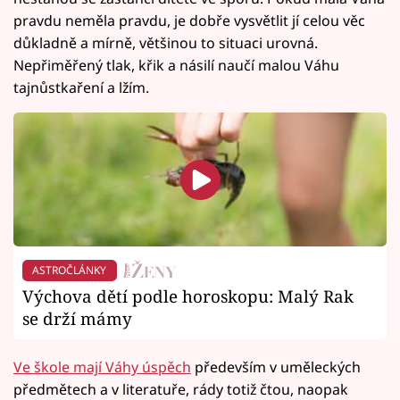
pravdu neměla pravdu, je dobře vysvětlit jí celou věc
důkladně a mírně, většinou to situaci urovná.
Nepřiměřený tlak, křik a násilí naučí malou Váhu
tajnůstkaření a lžím.
ASTROČLÁNKY
Výchova dětí podle horoskopu: Malý Rak
se drží mámy
Ve škole mají Váhy úspěch
především v uměleckých
předmětech a v literatuře, rády totiž čtou, naopak