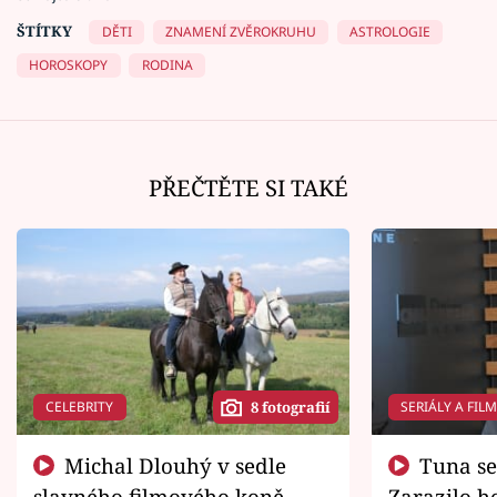
ŠTÍTKY
DĚTI
ZNAMENÍ ZVĚROKRUHU
ASTROLOGIE
HOROSKOPY
RODINA
PŘEČTĚTE SI TAKÉ
CELEBRITY
SERIÁLY A FIL
8 fotografií
Michal Dlouhý v sedle
Tuna se chtěl vrátit domů.
slavného filmového koně.
Zarazilo ho