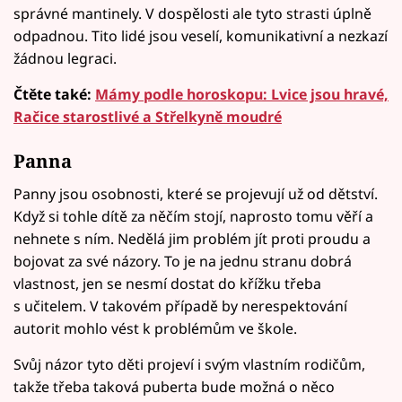
správné mantinely. V dospělosti ale tyto strasti úplně
odpadnou. Tito lidé jsou veselí, komunikativní a nezkazí
žádnou legraci.
Čtěte také:
Mámy podle horoskopu: Lvice jsou hravé,
Račice starostlivé a Střelkyně moudré
Panna
Panny jsou osobnosti, které se projevují už od dětství.
Když si tohle dítě za něčím stojí, naprosto tomu věří a
nehnete s ním. Nedělá jim problém jít proti proudu a
bojovat za své názory. To je na jednu stranu dobrá
vlastnost, jen se nesmí dostat do křížku třeba
s učitelem. V takovém případě by nerespektování
autorit mohlo vést k problémům ve škole.
Svůj názor tyto děti projeví i svým vlastním rodičům,
takže třeba taková puberta bude možná o něco