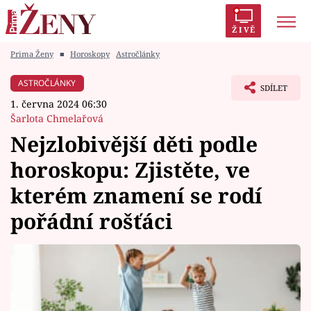
ŽIVĚ
Prima Ženy
■
Horoskopy
Astročlánky
Trendy:
Polabí
Inspekce
Prostřeno!
AYTO?
ASTROČLÁNKY
SDÍLET
Módní alarm
Zrádci
Proměny
1. června 2024 06:30
Šarlota Chmelařová
Nejzlobivější děti podle
horoskopu: Zjistěte, ve
Témata
kterém znamení se rodí
Celebrity
pořádní rošťáci
Vztahy
Seriály