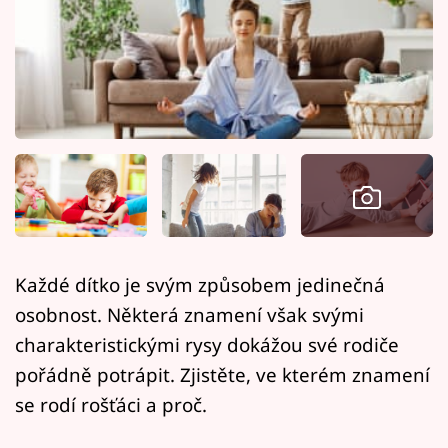
Horoskopy
Sledujte prima+
Filmový festival Karlovy Vary
Pořady
Mámy sobě
Přihlášení
Každé dítko je svým způsobem jedinečná
osobnost. Některá znamení však svými
Sledujte nás
charakteristickými rysy dokážou své rodiče
pořádně potrápit. Zjistěte, ve kterém znamení
se rodí rošťáci a proč.