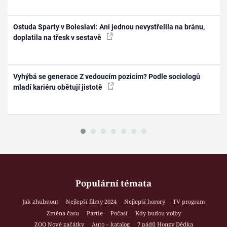
Ostuda Sparty v Boleslavi: Ani jednou nevystřelila na bránu,
doplatila na třesk v sestavě
Vyhýbá se generace Z vedoucím pozicím? Podle sociologů
mladí kariéru obětují jistotě
Populární témata
Jak zhubnout
Nejlepší filmy 2024
Nejlepší horory
TV program
Změna času
Partie
Počasí
Kdy budou volby
ZOO Nové začátky
Auto – katalog
7 pádů Honzy Dědka