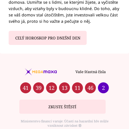
domova. Usmiřte se s lidmi, se kterými žijete, a vyčistěte
vzduch, aby vztahy byly v budoucnu klidné. Do toho, aby
se váš domov stal útočištěm, jste investovali velkou část
svého já, proto si ho važte a pečujte o něj.
CELÝ HOROSKOP PRO DNEŠNÍ DEN
Vaše šťastná čísla
41
39
12
13
11
46
2
ZKUSTE ŠTĚSTÍ
Ministerstvo financí varuje: Účastí na hazardní hře může
vzniknout závislost ⑱