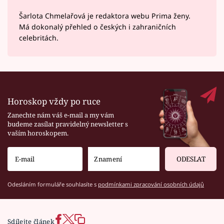
Šarlota Chmelařová je redaktora webu Prima ženy.
Má dokonalý přehled o českých i zahraničních
celebritách.
Horoskop vždy po ruce
Zanechte nám váš e-mail a my vám
budeme zasílat pravidelný newsletter s
vaším horoskopem.
ODESLAT
Odesláním formuláře souhlasíte s
podmínkami zpracování osobních údajů
Sdílejte článek