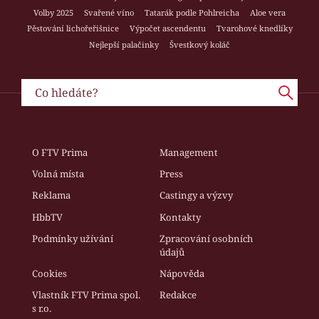
Volby 2025
Svařené víno
Tatarák podle Pohlreicha
Aloe vera
Pěstování lichořeřišnice
Výpočet ascendentu
Tvarohové knedlíky
Nejlepší palačinky
Švestkový koláč
O FTV Prima
Management
Volná místa
Press
Reklama
Castingy a výzvy
HbbTV
Kontakty
Podmínky užívání
Zpracování osobních
údajů
Cookies
Nápověda
Vlastník FTV Prima spol.
Redakce
s r.o.