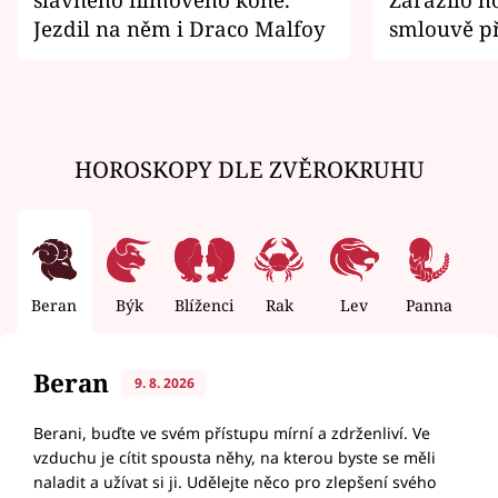
Jezdil na něm i Draco Malfoy
smlouvě př
zemřít
HOROSKOPY DLE ZVĚROKRUHU
Beran
Býk
Blíženci
Rak
Lev
Panna
V
Beran
9. 8. 2026
Berani, buďte ve svém přístupu mírní a zdrženliví. Ve
vzduchu je cítit spousta něhy, na kterou byste se měli
naladit a užívat si ji. Udělejte něco pro zlepšení svého