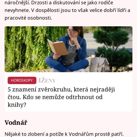
náročnější. Drzosti a diskutování se jako rodiče
nevyhnete. V dospělosti jsou to však velice dobří lídři a
pracovité osobnosti.
HOROSKOPY
5 znamení zvěrokruhu, která nejraději
čtou. Kdo se nemůže odtrhnout od
knihy?
Vodnář
Nějaké to zlobení a potíže k Vodnářům prostě patří.