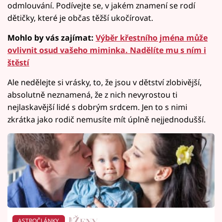
odmlouvání. Podívejte se, v jakém znamení se rodí
dětičky, které je občas těžší ukočírovat.
Mohlo by vás zajímat:
Výběr křestního jména může
ovlivnit osud vašeho miminka. Nadělíte mu s ním i
štěstí
Ale nedělejte si vrásky, to, že jsou v dětství zlobivější,
absolutně neznamená, že z nich nevyrostou ti
nejlaskavější lidé s dobrým srdcem. Jen to s nimi
zkrátka jako rodič nemusíte mít úplně nejjednodušší.
ASTROČLÁNKY